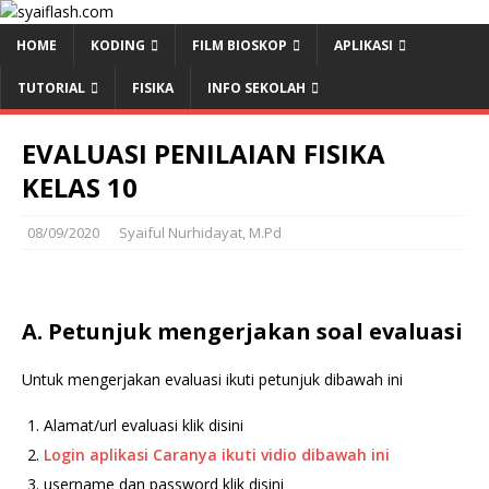
HOME
KODING
FILM BIOSKOP
APLIKASI
TUTORIAL
FISIKA
INFO SEKOLAH
EVALUASI PENILAIAN FISIKA
KELAS 10
08/09/2020
Syaiful Nurhidayat, M.Pd
A. Petunjuk mengerjakan soal evaluasi
Untuk mengerjakan evaluasi ikuti petunjuk dibawah ini
Alamat/url evaluasi klik disini
Login aplikasi Caranya ikuti vidio dibawah ini
username dan password klik disini