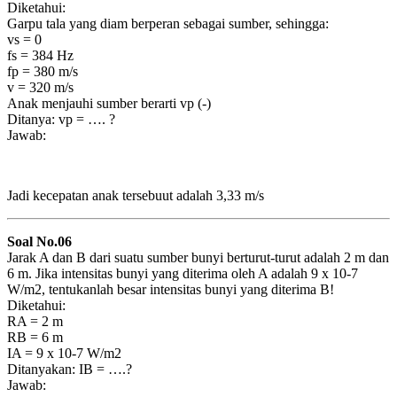
Diketahui:
Garpu tala yang diam berperan sebagai sumber, sehingga:
vs = 0
fs = 384 Hz
fp = 380 m/s
v = 320 m/s
Anak menjauhi sumber berarti vp (-)
Ditanya: vp = …. ?
Jawab:
Jadi kecepatan anak tersebuut adalah 3,33 m/s
Soal No.06
Jarak A dan B dari suatu sumber bunyi berturut-turut adalah 2 m dan
6 m. Jika intensitas bunyi yang diterima oleh A adalah 9 x 10-7
W/m2, tentukanlah besar intensitas bunyi yang diterima B!
Diketahui:
RA = 2 m
RB = 6 m
IA = 9 x 10-7 W/m2
Ditanyakan: IB = ….?
Jawab: