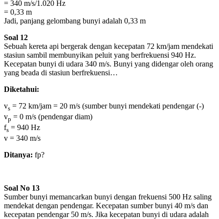
= 340 m/s/1.020 Hz
= 0,33 m
Jadi, panjang gelombang bunyi adalah 0,33 m
Soal 12
Sebuah kereta api bergerak dengan kecepatan 72 km/jam mendekati
stasiun sambil membunyikan peluit yang berfrekuensi 940 Hz.
Kecepatan bunyi di udara 340 m/s. Bunyi yang didengar oleh orang
yang beada di stasiun berfrekuensi…
Diketahui:
v
= 72 km/jam = 20 m/s (sumber bunyi mendekati pendengar (-)
s
v
= 0 m/s (pendengar diam)
p
f
= 940 Hz
s
v = 340 m/s
Ditanya:
fp?
Soal No 13
Sumber bunyi memancarkan bunyi dengan frekuensi 500 Hz saling
mendekat dengan pendengar. Kecepatan sumber bunyi 40 m/s dan
kecepatan pendengar 50 m/s. Jika kecepatan bunyi di udara adalah