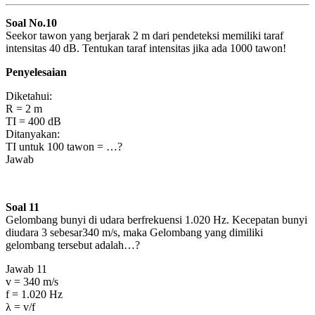
Soal No.10
Seekor tawon yang berjarak 2 m dari pendeteksi memiliki taraf
intensitas 40 dB. Tentukan taraf intensitas jika ada 1000 tawon!
Penyelesaian
Diketahui:
R = 2 m
TI = 400 dB
Ditanyakan:
TI untuk 100 tawon = …?
Jawab
Soal 11
Gelombang bunyi di udara berfrekuensi 1.020 Hz. Kecepatan bunyi
diudara 3 sebesar340 m/s, maka Gelombang yang dimiliki
gelombang tersebut adalah…?
Jawab 11
v = 340 m/s
f = 1.020 Hz
λ = v/f