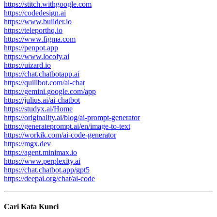
https://stitch.withgoogle.com
https://codedesign.ai
https://www.builder.io
https://teleporthq.io
https://www.figma.com
https://penpot.app
https://www.locofy.ai
https://uizard.io
https://chat.chatbotapp.ai
https://quillbot.com/ai-chat
https://gemini.google.com/app
https://julius.ai/ai-chatbot
https://studyx.ai/Home
https://originality.ai/blog/ai-prompt-generator
https://generateprompt.ai/en/image-to-text
https://workik.com/ai-code-generator
https://mgx.dev
https://agent.minimax.io
https://www.perplexity.ai
https://chat.chatbot.app/gpt5
https://deepai.org/chat/ai-code
Cari Kata Kunci