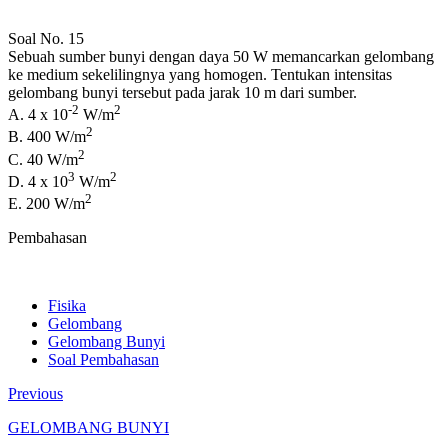
Soal No. 15
Sebuah sumber bunyi dengan daya 50 W memancarkan gelombang
ke medium sekelilingnya yang homogen. Tentukan intensitas
gelombang bunyi tersebut pada jarak 10 m dari sumber.
-2
2
A. 4 x 10
W/m
2
B. 400 W/m
2
C. 40 W/m
3
2
D. 4 x 10
W/m
2
E. 200 W/m
Pembahasan
Fisika
Gelombang
Gelombang Bunyi
Soal Pembahasan
Previous
GELOMBANG BUNYI