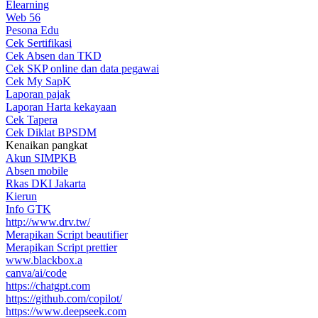
Elearning
Web 56
Pesona Edu
Cek Sertifikasi
Cek Absen dan TKD
Cek SKP online dan data pegawai
Cek My SapK
Laporan pajak
Laporan Harta kekayaan
Cek Tapera
Cek Diklat BPSDM
Kenaikan pangkat
Akun SIMPKB
Absen mobile
Rkas DKI Jakarta
Kierun
Info GTK
http://www.drv.tw/
Merapikan Script beautifier
Merapikan Script prettier
www.blackbox.a
canva/ai/code
https://chatgpt.com
https://github.com/copilot/
https://www.deepseek.com