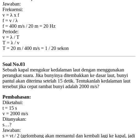
Jawaban:
Frekuensi:
v = λ x f
f = v / λ
f = 400 m/s / 20 m = 20 Hz
Periode:
v = λ / T
T = λ / v
T = 20 m / 400 m/s = 1 / 20 sekon
Soal No.03
Sebuah kapal mengukur kedalaman laut dengan menggunakan
perangkat suara. Jika bunyinya ditembakkan ke dasar laut, bunyi
pantul akan diterima setelah 15 detik. Tentukanlah kedalaman laut
tersebut jika cepat rambat bunyi adalah 2000 m/s?
Pembahasan:
Diketahui:
t = 15 s
v = 2000 m/s
Ditanyakan:
s…?
Jawaban:
s = vt / 2 (gelombang akan memantul dan kembali lagi ke kapal, jadi