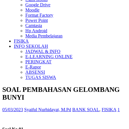
Google Drive
Moodle
Format Factory
Power Point
Camtasia
Hp Android
Media Pembelajaran
FISIKA
INFO SEKOLAH
JADWAL & INFO
E-LEARNING ONLINE
PERINGKAT
E-Rapor
ABSENSI
TUGAS SISWA
SOAL PEMBAHASAN GELOMBANG
BUNYI
05/03/2023
Syaiful Nurhidayat, M.Pd
BANK SOAL
,
FISIKA
1