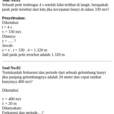
Soal No.01
Sebuah petir terdengar 4 s setelah kilat terlihat di langit. berapakah
jarak petir tersebut dari kita jika kecepatan bunyi di udara 330 m/s?
Penyelesaian:
Diketahui:
t = 4 s
v = 330 m/s
Ditanya:
s = …. ?
Jawab:
s = v . t = 330 . 4 = 1.320 m
Jadi jarak petir tersebut adalah 1.320 m
Soal No.02
Tentukanlah frekuensi dan periode dari sebuah gelombang bunyi
jika panjang gelombangnya adalah 20 meter dan cepat rambat
bunyinya 400 m/s?
Diketahui:
v = 400 m/s
λ = 20 m
Ditanyakan:
Frekuensi dan periode…?