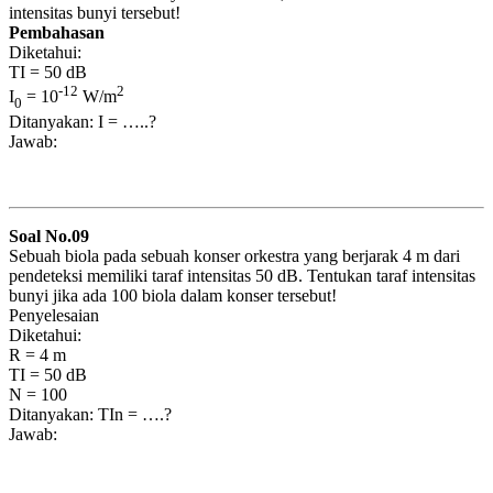
intensitas bunyi tersebut!
Pembahasan
Diketahui:
TI = 50 dB
-12
2
I
= 10
W/m
0
Ditanyakan: I = …..?
Jawab:
Soal No.09
Sebuah biola pada sebuah konser orkestra yang berjarak 4 m dari
pendeteksi memiliki taraf intensitas 50 dB. Tentukan taraf intensitas
bunyi jika ada 100 biola dalam konser tersebut!
Penyelesaian
Diketahui:
R = 4 m
TI = 50 dB
N = 100
Ditanyakan: TIn = ….?
Jawab: