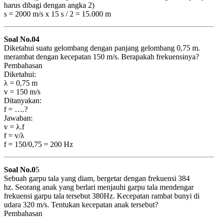
harus dibagi dengan angka 2)
s = 2000 m/s x 15 s / 2 = 15.000 m
Soal No.04
Diketahui suatu gelombang dengan panjang gelombang 0,75 m.
merambat dengan kecepatan 150 m/s. Berapakah frekuensinya?
Pembahasan
Diketahui:
λ = 0,75 m
v = 150 m/s
Ditanyakan:
f = ….?
Jawaban:
v = λ.f
f = v/λ
f = 150/0,75 = 200 Hz
Soal No.0
5
Sebuah garpu tala yang diam, bergetar dengan frekuensi 384
hz. Seorang anak yang berlari menjauhi garpu tala mendengar
frekuensi garpu tala tersebut 380Hz. Kecepatan rambat bunyi di
udara 320 m/s. Tentukan kecepatan anak tersebut?
Pembahasan