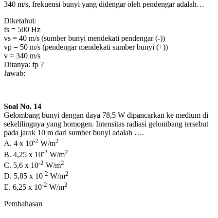
340 m/s, frekuensi bunyi yang didengar oleh pendengar adalah…
Diketahui:
fs = 500 Hz
vs = 40 m/s (sumber bunyi mendekati pendengar (-))
vp = 50 m/s (pendengar mendekati sumber bunyi (+))
v = 340 m/s
Ditanya: fp ?
Jawab:
Soal No. 14
Gelombang bunyi dengan daya 78,5 W dipancarkan ke medium di
sekelilingnya yang homogen. Intensitas radiasi gelombang tersebut
pada jarak 10 m dari sumber bunyi adalah ….
-2
2
A. 4 x 10
W/m
-2
2
B. 4,25 x 10
W/m
-2
2
C. 5,6 x 10
W/m
-2
2
D. 5,85 x 10
W/m
-2
2
E. 6,25 x 10
W/m
Pembahasan