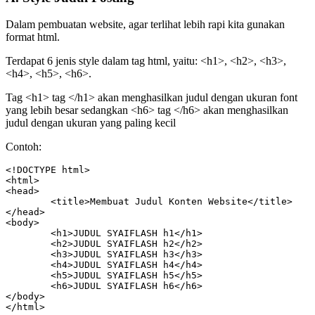
Dalam pembuatan website, agar terlihat lebih rapi kita gunakan
format html.
Terdapat 6 jenis style dalam tag html, yaitu: <h1>, <h2>, <h3>,
<h4>, <h5>, <h6>.
Tag <h1> tag </h1> akan menghasilkan judul dengan ukuran font
yang lebih besar sedangkan <h6> tag </h6> akan menghasilkan
judul dengan ukuran yang paling kecil
Contoh:
<!DOCTYPE html>

<html>

<head>

	<title>Membuat Judul Konten Website</title>

</head>

<body>

        <h1>JUDUL SYAIFLASH h1</h1>

        <h2>JUDUL SYAIFLASH h2</h2>

        <h3>JUDUL SYAIFLASH h3</h3>

        <h4>JUDUL SYAIFLASH h4</h4>

        <h5>JUDUL SYAIFLASH h5</h5>

        <h6>JUDUL SYAIFLASH h6</h6>

</body>

</html>