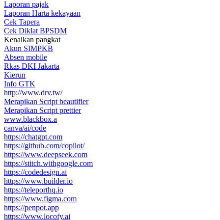
Laporan pajak
Laporan Harta kekayaan
Cek Tapera
Cek Diklat BPSDM
Kenaikan pangkat
Akun SIMPKB
Absen mobile
Rkas DKI Jakarta
Kierun
Info GTK
http://www.drv.tw/
Merapikan Script beautifier
Merapikan Script prettier
www.blackbox.a
canva/ai/code
https://chatgpt.com
https://github.com/copilot/
https://www.deepseek.com
https://stitch.withgoogle.com
https://codedesign.ai
https://www.builder.io
https://teleporthq.io
https://www.figma.com
https://penpot.app
https://www.locofy.ai