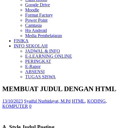
Google Drive
Moodle
Format Factory
Power Point
Camtasia
Hp Android
Media Pembelajaran
FISIKA
INFO SEKOLAH
JADWAL & INFO
E-LEARNING ONLINE
PERINGKAT
E-Rapor
ABSENSI
TUGAS SISWA
MEMBUAT JUDUL DENGAN HTML
13/10/2023
Syaiful Nurhidayat, M.Pd
HTML
,
KODING
,
KOMPUTER
0
A. Style Judul Posting