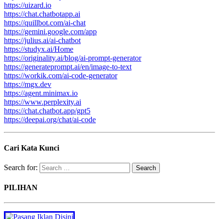
https://uizard.io
https://chat.chatbotapp.ai
https://quillbot.com/ai-chat
https://gemini.google.com/app
https://julius.ai/ai-chatbot
https://studyx.ai/Home
https://originality.ai/blog/ai-prompt-generator
https://generateprompt.ai/en/image-to-text
https://workik.com/ai-code-generator
https://mgx.dev
https://agent.minimax.io
https://www.perplexity.ai
https://chat.chatbot.app/gpt5
https://deepai.org/chat/ai-code
Cari Kata Kunci
Search for:
PILIHAN