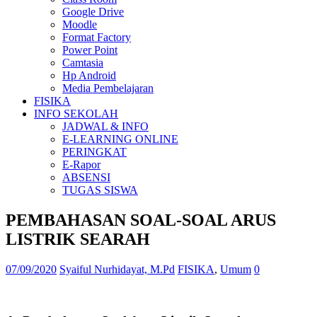
Google Drive
Moodle
Format Factory
Power Point
Camtasia
Hp Android
Media Pembelajaran
FISIKA
INFO SEKOLAH
JADWAL & INFO
E-LEARNING ONLINE
PERINGKAT
E-Rapor
ABSENSI
TUGAS SISWA
PEMBAHASAN SOAL-SOAL ARUS
LISTRIK SEARAH
07/09/2020
Syaiful Nurhidayat, M.Pd
FISIKA
,
Umum
0