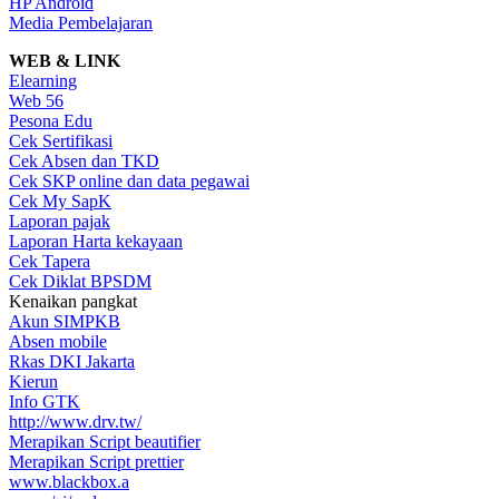
HP Android
Media Pembelajaran
WEB & LINK
Elearning
Web 56
Pesona Edu
Cek Sertifikasi
Cek Absen dan TKD
Cek SKP online dan data pegawai
Cek My SapK
Laporan pajak
Laporan Harta kekayaan
Cek Tapera
Cek Diklat BPSDM
Kenaikan pangkat
Akun SIMPKB
Absen mobile
Rkas DKI Jakarta
Kierun
Info GTK
http://www.drv.tw/
Merapikan Script beautifier
Merapikan Script prettier
www.blackbox.a