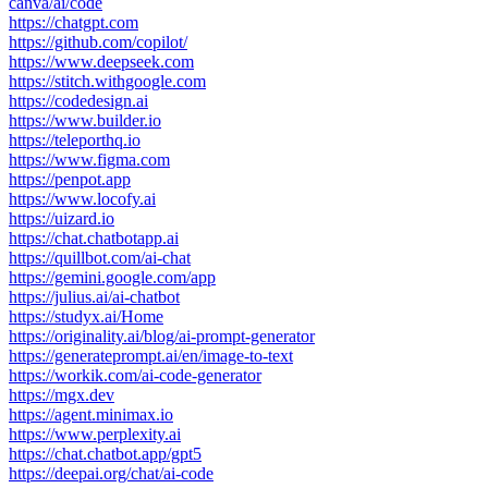
canva/ai/code
https://chatgpt.com
https://github.com/copilot/
https://www.deepseek.com
https://stitch.withgoogle.com
https://codedesign.ai
https://www.builder.io
https://teleporthq.io
https://www.figma.com
https://penpot.app
https://www.locofy.ai
https://uizard.io
https://chat.chatbotapp.ai
https://quillbot.com/ai-chat
https://gemini.google.com/app
https://julius.ai/ai-chatbot
https://studyx.ai/Home
https://originality.ai/blog/ai-prompt-generator
https://generateprompt.ai/en/image-to-text
https://workik.com/ai-code-generator
https://mgx.dev
https://agent.minimax.io
https://www.perplexity.ai
https://chat.chatbot.app/gpt5
https://deepai.org/chat/ai-code