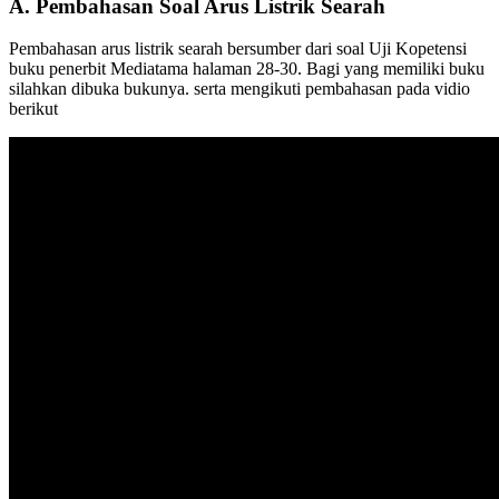
A. Pembahasan Soal Arus Listrik Searah
Pembahasan arus listrik searah bersumber dari soal Uji Kopetensi
buku penerbit Mediatama halaman 28-30. Bagi yang memiliki buku
silahkan dibuka bukunya. serta mengikuti pembahasan pada vidio
berikut