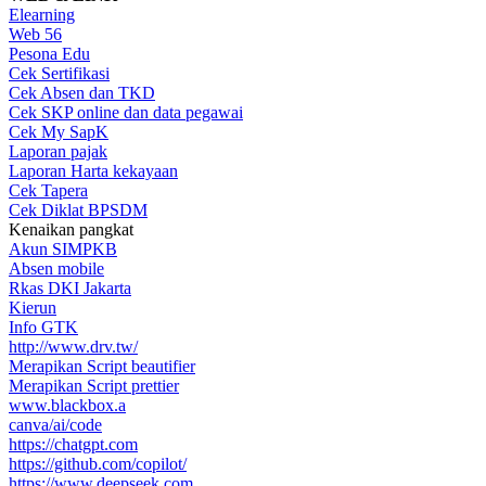
Elearning
Web 56
Pesona Edu
Cek Sertifikasi
Cek Absen dan TKD
Cek SKP online dan data pegawai
Cek My SapK
Laporan pajak
Laporan Harta kekayaan
Cek Tapera
Cek Diklat BPSDM
Kenaikan pangkat
Akun SIMPKB
Absen mobile
Rkas DKI Jakarta
Kierun
Info GTK
http://www.drv.tw/
Merapikan Script beautifier
Merapikan Script prettier
www.blackbox.a
canva/ai/code
https://chatgpt.com
https://github.com/copilot/
https://www.deepseek.com