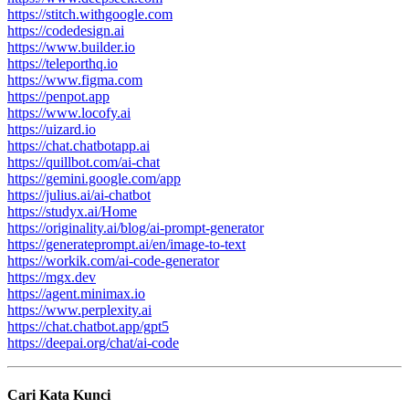
https://stitch.withgoogle.com
https://codedesign.ai
https://www.builder.io
https://teleporthq.io
https://www.figma.com
https://penpot.app
https://www.locofy.ai
https://uizard.io
https://chat.chatbotapp.ai
https://quillbot.com/ai-chat
https://gemini.google.com/app
https://julius.ai/ai-chatbot
https://studyx.ai/Home
https://originality.ai/blog/ai-prompt-generator
https://generateprompt.ai/en/image-to-text
https://workik.com/ai-code-generator
https://mgx.dev
https://agent.minimax.io
https://www.perplexity.ai
https://chat.chatbot.app/gpt5
https://deepai.org/chat/ai-code
Cari Kata Kunci