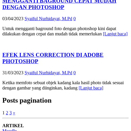
MENGGANTI BAGROUND CEPAT MUDAH
DENGAN PHOTOSHOP
03/04/2023
Syaiful Nurhidayat, M.Pd
0
Untuk mengganti baground foto dengan photoshop kini dapat
dilakukan dengan cepat dan mudah tidak memerlukan
[Lanjut baca]
EFEK LENS CORRECTION DI ADOBE
PHOTOSHOP
31/03/2023
Syaiful Nurhidayat, M.Pd
0
Ketika memfoto sebuat objek kadang kala hasil photo tidak sesuai
dengan gambar yang diinginkan, kadang
[Lanjut baca]
Posts pagination
1
2
3
»
ARTIKEL
Moodle