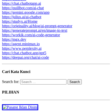
https://chat.chatbotapp.ai
https://quillbot.com/ai-chat
https://gemini.google.com/app
https://julius.ai/ai-chatbot
https://studyx.ai/Home
https://originality.ai/blog/ai-prompt-generator
https://generateprompt.ai/en/image-to-text
https://workik.com/ai-code-generator
https://mgx.dev
https://agent.minimax.io
https://www.perplexity.ai
https://chat.chatbot.app/gpt5
https://deepai.org/chat/ai-code
Cari Kata Kunci
Search for:
PILIHAN