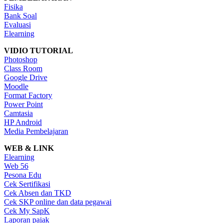
Fisika
Bank Soal
Evaluasi
Elearning
VIDIO TUTORIAL
Photoshop
Class Room
Google Drive
Moodle
Format Factory
Power Point
Camtasia
HP Android
Media Pembelajaran
WEB & LINK
Elearning
Web 56
Pesona Edu
Cek Sertifikasi
Cek Absen dan TKD
Cek SKP online dan data pegawai
Cek My SapK
Laporan pajak