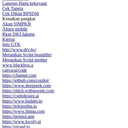
Laporan Harta kekayaan
Cek Tapera
Cek Diklat BPSDM
Kenaikan pangkat
Akun SIMPKB
Absen mobile
Rkas DKI Jakarta
Kierun
Info GTK
http://www.drv.tw/
Merapikan Script beautifier
Merapikan Script prettier
www.blackbox.a
canva/ai/code
https://chatgpt.com
https://github.com/copilot/
https://www.deepseek.com
https://stitch.withgoogle.com
https://codedesign.ai
https://www.builder.io
https://teleporthq.io
https://www.figma.com
https://penpot.app
https://www.locofy.ai
https://uizard.io