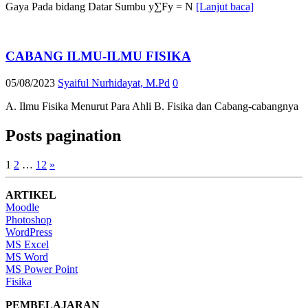
Gaya Pada bidang Datar Sumbu y∑Fy = N
[Lanjut baca]
CABANG ILMU-ILMU FISIKA
05/08/2023
Syaiful Nurhidayat, M.Pd
0
A. Ilmu Fisika Menurut Para Ahli B. Fisika dan Cabang-cabangnya
Posts pagination
1
2
…
12
»
ARTIKEL
Moodle
Photoshop
WordPress
MS Excel
MS Word
MS Power Point
Fisika
PEMBELAJARAN