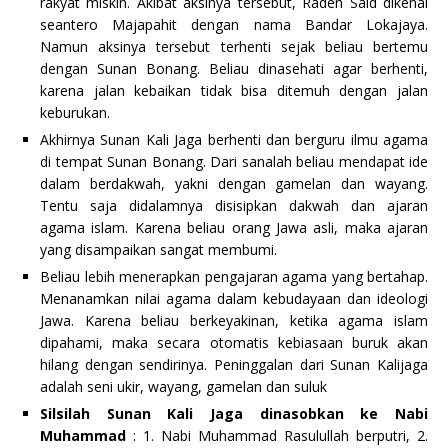
rakyat miskin. Akibat aksinya tersebut, Raden Said dikenal
seantero Majapahit dengan nama Bandar Lokajaya.
Namun aksinya tersebut terhenti sejak beliau bertemu
dengan Sunan Bonang. Beliau dinasehati agar berhenti,
karena jalan kebaikan tidak bisa ditemuh dengan jalan
keburukan.
Akhirnya Sunan Kali Jaga berhenti dan berguru ilmu agama
di tempat Sunan Bonang. Dari sanalah beliau mendapat ide
dalam berdakwah, yakni dengan gamelan dan wayang.
Tentu saja didalamnya disisipkan dakwah dan ajaran
agama islam. Karena beliau orang Jawa asli, maka ajaran
yang disampaikan sangat membumi.
Beliau lebih menerapkan pengajaran agama yang bertahap.
Menanamkan nilai agama dalam kebudayaan dan ideologi
Jawa. Karena beliau berkeyakinan, ketika agama islam
dipahami, maka secara otomatis kebiasaan buruk akan
hilang dengan sendirinya. Peninggalan dari Sunan Kalijaga
adalah seni ukir, wayang, gamelan dan suluk
Silsilah Sunan Kali Jaga dinasobkan ke Nabi
Muhammad
: 1. Nabi Muhammad Rasulullah berputri, 2.