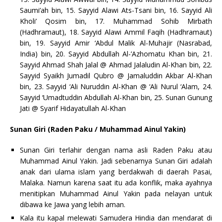
Saumi’ah bin, 15. Sayyid Alawi Ats-Tsani bin, 16. Sayyid Ali
Kholi’ Qosim bin, 17. Muhammad Sohib Mirbath
(Hadhramaut), 18. Sayyid Alawi Ammil Faqih (Hadhramaut)
bin, 19. Sayyid Amir ‘Abdul Malik Al-Muhajir (Nasrabad,
India) bin, 20. Sayyid Abdullah Al-’Azhomatu Khan bin, 21.
Sayyid Ahmad Shah Jalal @ Ahmad Jalaludin Al-Khan bin, 22.
Sayyid Syaikh Jumadil Qubro @ Jamaluddin Akbar Al-Khan
bin, 23. Sayyid ‘Ali Nuruddin Al-Khan @ ‘Ali Nurul ‘Alam, 24.
Sayyid ‘Umadtuddin Abdullah Al-Khan bin, 25. Sunan Gunung
Jati @ Syarif Hidayatullah Al-Khan
Sunan Giri (Raden Paku / Muhammad Ainul Yakin)
Sunan Giri terlahir dengan nama asli Raden Paku atau
Muhammad Ainul Yakin. Jadi sebenarnya Sunan Giri adalah
anak dari ulama islam yang berdakwah di daerah Pasai,
Malaka. Namun karena saat itu ada konflik, maka ayahnya
menitipkan Muhammad Ainul Yakin pada nelayan untuk
dibawa ke Jawa yang lebih aman.
Kala itu kapal melewati Samudera Hindia dan mendarat di