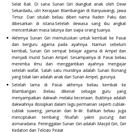
Selat Bali. Di sana Sunan Giri diangkat anak oleh Dewi
Sekardadu, utri Kerajaan Blambangan di Banyuwangi, Jawa
Timur. Dari situlah beliau diberi nama Raden Paku dan
dibesarkan di istana.Setelah dewasa sang ibu angkat
menceritakan masa lalunya dan siapa orang tuanya.
Akhirnya Sunan Giri memutuskan untuk kembali ke Pasai
dan berguru agama pada ayahnya. Namun sebelum
kembali, Sunan Giri sempat belajar agama di Ampel dan
menjadi murid Sunan Ampel. Sesampainya di Pasai beliau
menimba ilmu dan menggantikan ayahnya mengajar
setelah wafat. Salah satu muridnya adalah Sunan Bonang
yang tidak lain adalah anak dari Sunan Ampel, gurunya.
Setelah lama di Pasai akhirnya beliau kembali ke
Blambangan. Beliau dikenal sebagai guru yang
menyampaikan dakwah melalui keceriaan. Buktinya adalah
dakwahnya disisipkan dalam lagu permainan seperti cublak-
cublak suweng, jamuran dan lir-ilir. Bahkan beliau juga
menciptakan tembang filsafah yakni pucung dan
asmaradana. Peninggalan Sunan Giri adalah Masjid Giri, Giri
Kedaton dan Telogo Pegat