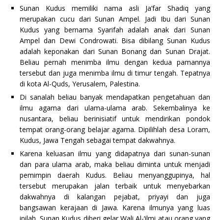
Sunan Kudus memiliki nama asli Ja’far Shadiq yang
merupakan cucu dari Sunan Ampel. Jadi Ibu dari Sunan
Kudus yang bernama Syarifah adalah anak dari Sunan
Ampel dan Dewi Condrowati. Bisa dibilang Sunan Kudus
adalah keponakan dari Sunan Bonang dan Sunan Drajat.
Beliau pernah menimba ilmu dengan kedua pamannya
tersebut dan juga menimba ilmu di timur tengah. Tepatnya
di kota Al-Quds, Yerusalem, Palestina.
Di sanalah beliau banyak mendapatkan pengetahuan dan
ilmu agama dari ulama-ulama arab. Sekembalinya ke
nusantara, beliau berinisiatif untuk mendirikan pondok
tempat orang-orang belajar agama. Dipilihlah desa Loram,
Kudus, Jawa Tengah sebagai tempat dakwahnya.
Karena keluasan ilmu yang didapatnya dari sunan-sunan
dan para ulama arab, maka beliau diminta untuk menjadi
pemimpin daerah Kudus. Beliau menyanggupinya, hal
tersebut merupakan jalan terbaik untuk menyebarkan
dakwahnya di kalangan pejabat, priyayi dan juga
bangsawan kerajaan di Jawa. Karena ilmunya yang luas
inilah, Sunan Kudus diberi gelar Wali Al-‘ilmi atau orang yang