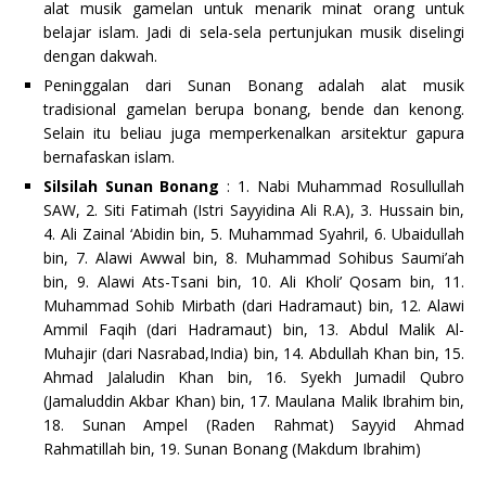
alat musik gamelan untuk menarik minat orang untuk
belajar islam. Jadi di sela-sela pertunjukan musik diselingi
dengan dakwah.
Peninggalan dari Sunan Bonang adalah alat musik
tradisional gamelan berupa bonang, bende dan kenong.
Selain itu beliau juga memperkenalkan arsitektur gapura
bernafaskan islam.
Silsilah Sunan Bonang
: 1. Nabi Muhammad Rosullullah
SAW, 2. Siti Fatimah (Istri Sayyidina Ali R.A), 3. Hussain bin,
4. Ali Zainal ‘Abidin bin, 5. Muhammad Syahril, 6. Ubaidullah
bin, 7. Alawi Awwal bin, 8. Muhammad Sohibus Saumi’ah
bin, 9. Alawi Ats-Tsani bin, 10. Ali Kholi’ Qosam bin, 11.
Muhammad Sohib Mirbath (dari Hadramaut) bin, 12. Alawi
Ammil Faqih (dari Hadramaut) bin, 13. Abdul Malik Al-
Muhajir (dari Nasrabad,India) bin, 14. Abdullah Khan bin, 15.
Ahmad Jalaludin Khan bin, 16. Syekh Jumadil Qubro
(Jamaluddin Akbar Khan) bin, 17. Maulana Malik Ibrahim bin,
18. Sunan Ampel (Raden Rahmat) Sayyid Ahmad
Rahmatillah bin, 19. Sunan Bonang (Makdum Ibrahim)