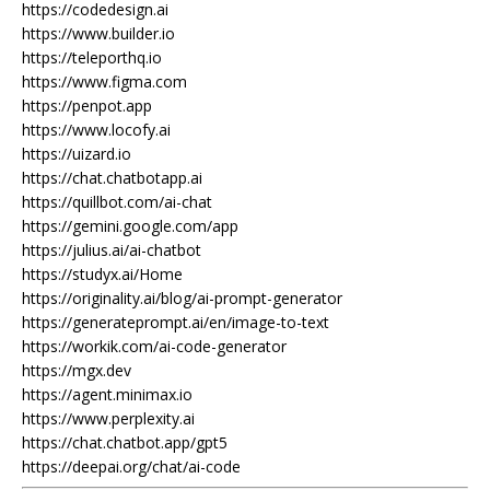
https://codedesign.ai
https://www.builder.io
https://teleporthq.io
https://www.figma.com
https://penpot.app
https://www.locofy.ai
https://uizard.io
https://chat.chatbotapp.ai
https://quillbot.com/ai-chat
https://gemini.google.com/app
https://julius.ai/ai-chatbot
https://studyx.ai/Home
https://originality.ai/blog/ai-prompt-generator
https://generateprompt.ai/en/image-to-text
https://workik.com/ai-code-generator
https://mgx.dev
https://agent.minimax.io
https://www.perplexity.ai
https://chat.chatbot.app/gpt5
https://deepai.org/chat/ai-code