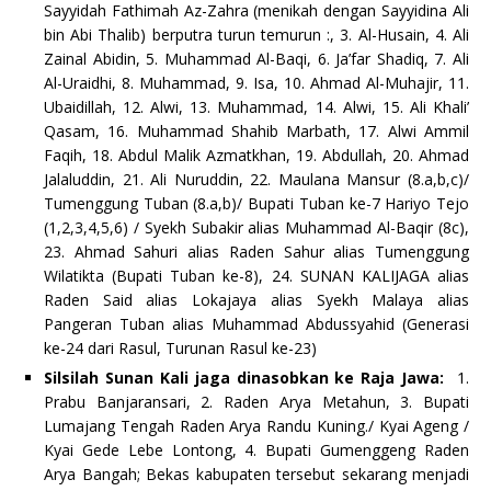
Sayyidah Fathimah Az-Zahra (menikah dengan Sayyidina Ali
bin Abi Thalib) berputra turun temurun :, 3. Al-Husain, 4. Ali
Zainal Abidin, 5. Muhammad Al-Baqi, 6. Ja’far Shadiq, 7. Ali
Al-Uraidhi, 8. Muhammad, 9. Isa, 10. Ahmad Al-Muhajir, 11.
Ubaidillah, 12. Alwi, 13. Muhammad, 14. Alwi, 15. Ali Khali’
Qasam, 16. Muhammad Shahib Marbath, 17. Alwi Ammil
Faqih, 18. Abdul Malik Azmatkhan, 19. Abdullah, 20. Ahmad
Jalaluddin, 21. Ali Nuruddin, 22. Maulana Mansur (8.a,b,c)/
Tumenggung Tuban (8.a,b)/ Bupati Tuban ke-7 Hariyo Tejo
(1,2,3,4,5,6) / Syekh Subakir alias Muhammad Al-Baqir (8c),
23. Ahmad Sahuri alias Raden Sahur alias Tumenggung
Wilatikta (Bupati Tuban ke-8), 24. SUNAN KALIJAGA alias
Raden Said alias Lokajaya alias Syekh Malaya alias
Pangeran Tuban alias Muhammad Abdussyahid (Generasi
ke-24 dari Rasul, Turunan Rasul ke-23)
Silsilah Sunan Kali jaga dinasobkan ke Raja Jawa:
1.
Prabu Banjaransari, 2. Raden Arya Metahun, 3. Bupati
Lumajang Tengah Raden Arya Randu Kuning./ Kyai Ageng /
Kyai Gede Lebe Lontong, 4. Bupati Gumenggeng Raden
Arya Bangah; Bekas kabupaten tersebut sekarang menjadi