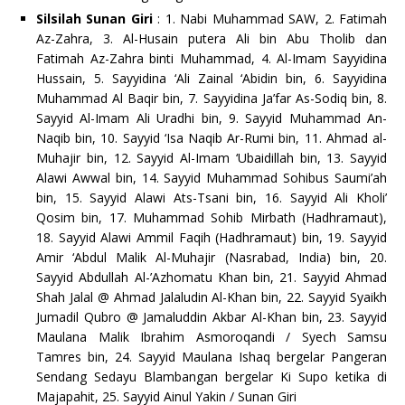
Silsilah Sunan Giri
: 1. Nabi Muhammad SAW, 2. Fatimah
Az-Zahra, 3. Al-Husain putera Ali bin Abu Tholib dan
Fatimah Az-Zahra binti Muhammad, 4. Al-Imam Sayyidina
Hussain, 5. Sayyidina ‘Ali Zainal ‘Abidin bin, 6. Sayyidina
Muhammad Al Baqir bin, 7. Sayyidina Ja’far As-Sodiq bin, 8.
Sayyid Al-Imam Ali Uradhi bin, 9. Sayyid Muhammad An-
Naqib bin, 10. Sayyid ‘Isa Naqib Ar-Rumi bin, 11. Ahmad al-
Muhajir bin, 12. Sayyid Al-Imam ‘Ubaidillah bin, 13. Sayyid
Alawi Awwal bin, 14. Sayyid Muhammad Sohibus Saumi’ah
bin, 15. Sayyid Alawi Ats-Tsani bin, 16. Sayyid Ali Kholi’
Qosim bin, 17. Muhammad Sohib Mirbath (Hadhramaut),
18. Sayyid Alawi Ammil Faqih (Hadhramaut) bin, 19. Sayyid
Amir ‘Abdul Malik Al-Muhajir (Nasrabad, India) bin, 20.
Sayyid Abdullah Al-’Azhomatu Khan bin, 21. Sayyid Ahmad
Shah Jalal @ Ahmad Jalaludin Al-Khan bin, 22. Sayyid Syaikh
Jumadil Qubro @ Jamaluddin Akbar Al-Khan bin, 23. Sayyid
Maulana Malik Ibrahim Asmoroqandi / Syech Samsu
Tamres bin, 24. Sayyid Maulana Ishaq bergelar Pangeran
Sendang Sedayu Blambangan bergelar Ki Supo ketika di
Majapahit, 25. Sayyid Ainul Yakin / Sunan Giri