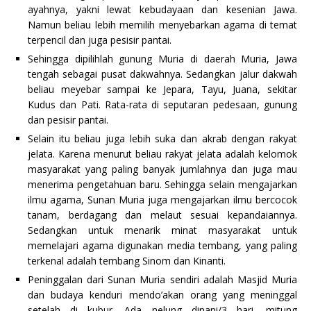
ayahnya, yakni lewat kebudayaan dan kesenian Jawa.
Namun beliau lebih memilih menyebarkan agama di temat
terpencil dan juga pesisir pantai.
Sehingga dipilihlah gunung Muria di daerah Muria, Jawa
tengah sebagai pusat dakwahnya. Sedangkan jalur dakwah
beliau meyebar sampai ke Jepara, Tayu, Juana, sekitar
Kudus dan Pati. Rata-rata di seputaran pedesaan, gunung
dan pesisir pantai.
Selain itu beliau juga lebih suka dan akrab dengan rakyat
jelata. Karena menurut beliau rakyat jelata adalah kelomok
masyarakat yang paling banyak jumlahnya dan juga mau
menerima pengetahuan baru. Sehingga selain mengajarkan
ilmu agama, Sunan Muria juga mengajarkan ilmu bercocok
tanam, berdagang dan melaut sesuai kepandaiannya.
Sedangkan untuk menarik minat masyarakat untuk
memelajari agama digunakan media tembang, yang paling
terkenal adalah tembang Sinom dan Kinanti.
Peninggalan dari Sunan Muria sendiri adalah Masjid Muria
dan budaya kenduri mendo’akan orang yang meninggal
setelah di kubur. Ada nelung dinani/3 hari, mitung