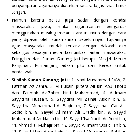
penyampaian agamanya diajarkan secara lugas khas timur
tengah.
Namun karena beliau juga sadar dengan kondisi
masyarakat jawa, maka digunakanlah pengantar
menggunakan musik gamelan. Cara ini mirip dengan cara
yang dipakai oleh sunan-sunan sebelumnya. Tujuannya
agar masyarakat mudah tertarik dengan dakwah dan
sekaligus sebagai media komunikasi antar masyarakat.
Eningglan dari Sunan Gunung Jati berupa Masjid Merah
Panjunan, Kumangang adzan pitu dan Kereta untuk
berdakwah
Silsilah Sunan Gunung Jati
: 1. Nabi Muhammad SAW, 2.
Fatimah Az-Zahra, 3. Al-Husain putera Ali bin Abu Tholib
dan Fatimah Az-Zahra binti Muhammad, 4. Al-Imam
Sayyidina Hussain, 5. Sayyidina ‘Ali Zainal ‘Abidin bin, 6.
Sayyidina Muhammad Al Baqir bin, 7. Sayyidina Ja’far As-
Sodiq bin, 8. Sayyid Al-Imam Ali Uradhi bin, 9. Sayyid
Muhammad An-Naqib bin, 10. Sayyid ‘Isa Naqib Ar-Rumi bin,
11. Ahmad al-Muhajir bin, 12. Sayyid Al-Imam ‘Ubaidillah bin,
13. Sayyid Alawi Awwal bin, 14. Sayyid Muhammad Sohibus