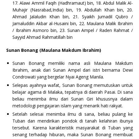
17. Alawi Ammil Faqih (Hadhramaut) bin, 18. Abdul Malik Al-
Muhajir (Nasrabad,India) bin, 19. Abdullah Khan bin, 20.
Ahmad Jalaludin Khan bin, 21. Syaikh Jumadil Qubro /
Jamaluddin Akbar al-Husaini bin, 22. Maulana Malik Ibrahim
/ Ibrahim Asmoro bin, 23. Sunan Ampel / Raden Rahmat /
Sayyid Ahmad Rahmatillah bin
Sunan Bonang (Maulana Makdum Ibrahim)
Sunan Bonang memiliki nama asli Maulana Makdum
Ibrahim, anak dari Sunan Ampel dari istri bernama Dewi
Condrowati yang bergelar Nyai Ageng Manila.
Selepas ayahnya wafat, Sunan Bonang memutuskan untuk
belajar agama di Malaka, tepatnya di daerah Pasai. Di sana
beliau menimba ilmu dari Sunan Giri khususnya dalam
metodologi pengajaran islam yang menarik hati rakyat.
Setelah selesai menimba ilmu di sana, beliau pulang ke
Tuban dan mendirikan pondok di tanah kelahiran ibunya
tersebut. Karena karakteristik masyarakat di Tuban yang
senang terhadap hiburan, maka Sunan Bonang membuat