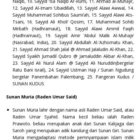
Naqib, 10. Sayyid ‘Isa Naqib Ar-Rumi, 11. Ahmad al-Muhajir,
12. Sayyid Al-Imam ‘Ubaidillah, 13. Sayyid Alawi Awwal, 14.
Sayyid Muhammad Sohibus Saumi’ah, 15. Sayyid Alawi Ats-
Tsani, 16. Sayyid Ali Kholi’ Qosim, 17. Muhammad Sohib
Mirbath (Hadhramaut), 18. Sayyid Alawi Ammil Faqih
(Hadhramaut), 19. Sayyid Amir ‘Abdul Malik Al-Muhajir
(Nasrabad, India), 20. Sayyid Abdullah Al-’Azhomatu Khan,
21. Sayyid Ahmad Shah Jalal @ Ahmad Jalaludin Al-Khan, 22.
Sayyid Syaikh Jumadil Qubro @ Jamaluddin Akbar Al-Khan,
23. Sayyid Ali Nurul Alam @ Sayyid Ali Nuruddin(bergelar
Ratu Bani Israil), 24. Sayyid Ustman Haji / Sunan Ngudung
bergelar Panembahan Palembang, 25. Pangeran Kudus /
SUNAN KUDUS
Sunan Muria (Raden Umar Said)
Sunan Muria lahir dengan nama asli Raden Umar Said, atau
Raden Umar Syahid. Nama kecil beliau ialah Raden
Prawoto. beliau merupakan anak dari Sunan Kalijaga dan
Saroh yang merupakan adik kandung dari Sunan Giri. Sunan
Muria mengadaptasi metode pemnyampaian islam milik