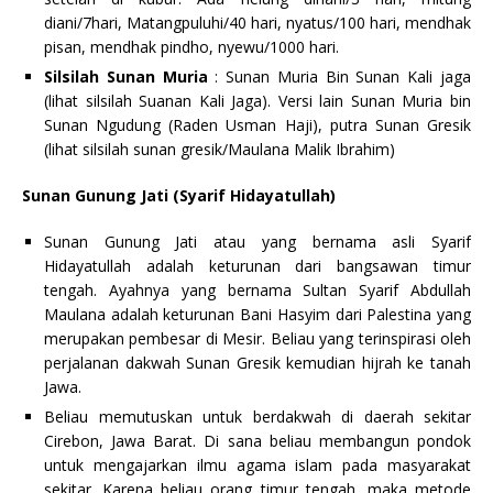
diani/7hari, Matangpuluhi/40 hari, nyatus/100 hari, mendhak
pisan, mendhak pindho, nyewu/1000 hari.
Silsilah Sunan Muria
: Sunan Muria Bin Sunan Kali jaga
(lihat silsilah Suanan Kali Jaga). Versi lain Sunan Muria bin
Sunan Ngudung (Raden Usman Haji), putra Sunan Gresik
(lihat silsilah sunan gresik/Maulana Malik Ibrahim)
Sunan Gunung Jati (Syarif Hidayatullah)
Sunan Gunung Jati atau yang bernama asli Syarif
Hidayatullah adalah keturunan dari bangsawan timur
tengah. Ayahnya yang bernama Sultan Syarif Abdullah
Maulana adalah keturunan Bani Hasyim dari Palestina yang
merupakan pembesar di Mesir. Beliau yang terinspirasi oleh
perjalanan dakwah Sunan Gresik kemudian hijrah ke tanah
Jawa.
Beliau memutuskan untuk berdakwah di daerah sekitar
Cirebon, Jawa Barat. Di sana beliau membangun pondok
untuk mengajarkan ilmu agama islam pada masyarakat
sekitar. Karena beliau orang timur tengah, maka metode