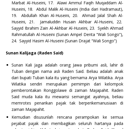
Marbat Al-Huseini, 17. Alawi Ammul Faqih Muqaddam Al-
Huseini, 18. Abdul Malik Al-Huseini (India dari Hadramaut),
19. Abdullah Khan Al-Huseini, 20. Ahmad Jalal Shah Al-
Huseini, 21. Jamaluddin Husain Akhbar Al-Huseini, 22.
Sayyid Ibrahim Zain Al-Akhbar Al-Huseini, 23. Syekh Ahmad
Rahmatullah Al-Huseini (Sunan Ampel Denta “Wali Songo”),
24. Sayyid Hasim Al-Huseini (Sunan Drajat “Wali Songo”)
Sunan Kalijaga (Raden Said)
Sunan Kali Jaga adalah orang Jawa pribumi asli, lahir di
Tuban dengan nama asli Raden Said. Beliau adalah anak
dari bupati Tuban kala itu yang bernama Arya Wilatika. Arya
Wilatika sendiri merupakan pemimpin dari kelompok
pemberontakan Ronggolawe di zaman Majapahit. Raden
Said muda kala itu mewarisi semangat ayahnya, beliau
memrotes penarikan pajak tak berperikemanusiaan di
zaman Majapahit.
Kemudian disusunlah rencana perampokan ke semua
pejabat pajak dan membagikan seluruh hartanya pada