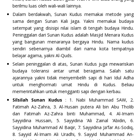
berilmu luas oleh wali-wali lainnya.
Dalam berdakwah, Sunan Kudus memakai metode yang
sama dengan Sunan Kali Jaga. Yakni memakai budaya
setempat yang disisipi nilai islam di tengah budaya Hindu.
Peninggalan dari Sunan Kudus adalah Masjid Menara Kudus
yang bangunan menaranya bergaya Hindu. Nama kudus
sendiri sebenarnya diambil dari nama kota tempatnya
belajar agama, yakni Al-Quds.
Selain peninggalan di atas, Sunan Kudus juga mewariskan
budaya toleransi antar umat beragama. Salah satu
ajarannya yakni tidak menyembelih sapi di hari Idul Adha
untuk menghormati umat Hindu di Kudus. Beliau
memerintahkan untuk mengganti sapi dengan kerbau.
Silsilah Sunan Kudus
: 1. Nabi Muhammad SAW, 2.
Fatimah Az-Zahra, 3. Al-Husain putera Ali bin Abu Tholib
dan Fatimah Az-Zahra binti Muhammad, 4. Al-Imam
Sayyidina Hussain, 5. Sayyidina ‘Ali Zainal ‘Abidin, 6.
Sayyidina Muhammad Al Baqir, 7. Sayyidina Ja’far As-Sodiq,
8. Sayyid Al-Imam Ali Uradhi, 9. Sayyid Muhammad An-