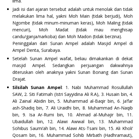
lima.
Jadi isi dari ajaran tersebut adalah untuk menolak dan tidak
melakukan lima hal, yakni Moh Main (tidak berjudi), Moh
Ngombe (tidak minum-minuman keras), Moh Maling (tidak
mencuri), Moh Madat (tidak mau menghisap
candu/ganja/narkoba) dan Moh Madon (tidak berzina).
Peninggalan dari Sunan Ampel adalah Masjid Ampel di
Ampel Denta, Surabaya.
Setelah Sunan Ampel wafat, beliau dimakankan di dekat
masjid Ampel. Sedangkan perjuangan dakwahnya
diteruskan oleh anaknya yakni Sunan Bonang dan Sunan
Drajat.
Silsilah Sunan Ampel
: 1. Nabi Muhammad Rosullullah
SAW, 2. Siti Fatimah (Istri Sayyidina Ali R.A), 3. Husain bin, 4.
Ali Zainal Abidin bin, 5. Muhammad al-Baqir bin, 6. Ja’far
ash-Shadiq bin, 7. Ali Uraidhi bin, 8. Muhammad An-Naqib
bin, 9. Isa Ar-Rumi bin, 10. Ahmad al-Muhajir bin, 11.
Ubaidullah bin, 12. Alawi Awwal bin, 13. Muhammad
Sohibus Saumi’ah bin, 14. Alawi Ats-Tsani bin, 15. Ali Kholi’
Qosam bin, 16. Muhammad Sohib Mirbath (Hadhramaut),