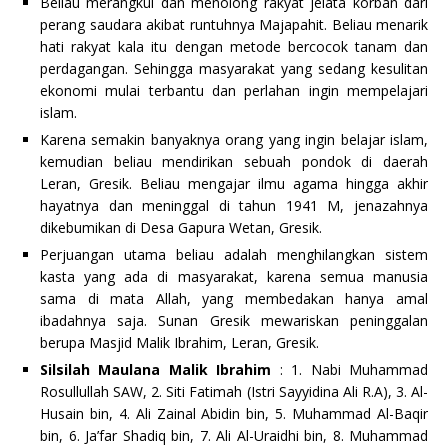
Beliau merangkul dan menolong rakyat jelata korban dari
perang saudara akibat runtuhnya Majapahit. Beliau menarik
hati rakyat kala itu dengan metode bercocok tanam dan
perdagangan. Sehingga masyarakat yang sedang kesulitan
ekonomi mulai terbantu dan perlahan ingin mempelajari
islam.
Karena semakin banyaknya orang yang ingin belajar islam,
kemudian beliau mendirikan sebuah pondok di daerah
Leran, Gresik. Beliau mengajar ilmu agama hingga akhir
hayatnya dan meninggal di tahun 1941 M, jenazahnya
dikebumikan di Desa Gapura Wetan, Gresik.
Perjuangan utama beliau adalah menghilangkan sistem
kasta yang ada di masyarakat, karena semua manusia
sama di mata Allah, yang membedakan hanya amal
ibadahnya saja. Sunan Gresik mewariskan peninggalan
berupa Masjid Malik Ibrahim, Leran, Gresik.
Silsilah Maulana Malik Ibrahim
: 1. Nabi Muhammad
Rosullullah SAW, 2. Siti Fatimah (Istri Sayyidina Ali R.A), 3. Al-
Husain bin, 4. Ali Zainal Abidin bin, 5. Muhammad Al-Baqir
bin, 6. Ja’far Shadiq bin, 7. Ali Al-Uraidhi bin, 8. Muhammad