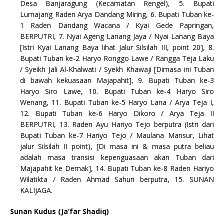
Desa Banjaragung (Kecamatan Rengel), 5. Bupati
Lumajang Raden Arya Dandang Miring, 6. Bupati Tuban ke-
1 Raden Dandang Wacana / Kyai Gede Papringan,
BERPUTRI, 7. Nyai Ageng Lanang Jaya / Nyai Lanang Baya
[Istri Kyai Lanang Baya lihat Jalur Silsilah III, point 20], 8.
Bupati Tuban ke-2 Haryo Ronggo Lawe / Rangga Teja Laku
/ Syeikh Jali Al-Khalwati / Syekh Khawaji [Dimasa ini Tuban
di bawah kekuasaan Majapahit], 9. Bupati Tuban ke-3
Haryo Siro Lawe, 10. Bupati Tuban ke-4 Haryo Siro
Wenang, 11. Bupati Tuban ke-5 Haryo Lana / Arya Teja I,
12. Bupati Tuban ke-6 Haryo Dikoro / Arya Teja II
BERPUTRI, 13. Raden Ayu Hariyo Tejo berputra (Istri dari
Bupati Tuban ke-7 Hariyo Tejo / Maulana Mansur, Lihat
jalur Silsilah II point), [Di masa ini & masa putra beliau
adalah masa transisi kepenguasaan akan Tuban dari
Majapahit ke Demak], 14. Bupati Tuban ke-8 Raden Hariyo
Wilatikta / Raden Ahmad Sahuri berputra, 15. SUNAN
KALIJAGA.
Sunan Kudus (Ja’far Shadiq)