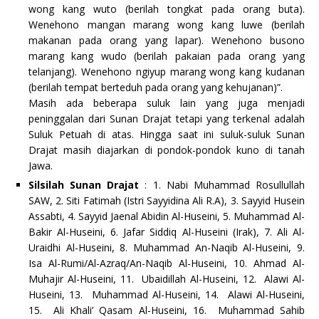
wong kang wuto (berilah tongkat pada orang buta).
Wenehono mangan marang wong kang luwe (berilah
makanan pada orang yang lapar). Wenehono busono
marang kang wudo (berilah pakaian pada orang yang
telanjang). Wenehono ngiyup marang wong kang kudanan
(berilah tempat berteduh pada orang yang kehujanan)”.
Masih ada beberapa suluk lain yang juga menjadi
peninggalan dari Sunan Drajat tetapi yang terkenal adalah
Suluk Petuah di atas. Hingga saat ini suluk-suluk Sunan
Drajat masih diajarkan di pondok-pondok kuno di tanah
Jawa.
Silsilah Sunan Drajat
: 1. Nabi Muhammad Rosullullah
SAW, 2. Siti Fatimah (Istri Sayyidina Ali R.A), 3. Sayyid Husein
Assabti, 4. Sayyid Jaenal Abidin Al-Huseini, 5. Muhammad Al-
Bakir Al-Huseini, 6. Jafar Siddiq Al-Huseini (Irak), 7. Ali Al-
Uraidhi Al-Huseini, 8. Muhammad An-Naqib Al-Huseini, 9.
Isa Al-Rumi/Al-Azraq/An-Naqib Al-Huseini, 10. Ahmad Al-
Muhajir Al-Huseini, 11. Ubaidillah Al-Huseini, 12. Alawi Al-
Huseini, 13. Muhammad Al-Huseini, 14. Alawi Al-Huseini,
15. Ali Khali’ Qasam Al-Huseini, 16. Muhammad Sahib