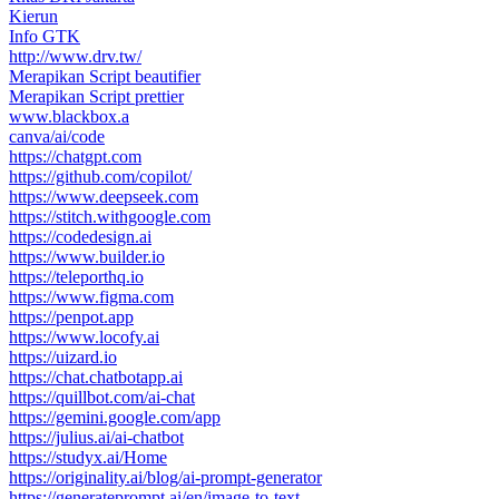
Kierun
Info GTK
http://www.drv.tw/
Merapikan Script beautifier
Merapikan Script prettier
www.blackbox.a
canva/ai/code
https://chatgpt.com
https://github.com/copilot/
https://www.deepseek.com
https://stitch.withgoogle.com
https://codedesign.ai
https://www.builder.io
https://teleporthq.io
https://www.figma.com
https://penpot.app
https://www.locofy.ai
https://uizard.io
https://chat.chatbotapp.ai
https://quillbot.com/ai-chat
https://gemini.google.com/app
https://julius.ai/ai-chatbot
https://studyx.ai/Home
https://originality.ai/blog/ai-prompt-generator
https://generateprompt.ai/en/image-to-text