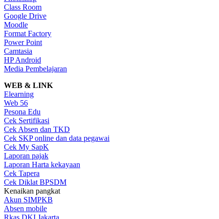
Class Room
Google Drive
Moodle
Format Factory
Power Point
Camtasia
HP Android
Media Pembelajaran
WEB & LINK
Elearning
Web 56
Pesona Edu
Cek Sertifikasi
Cek Absen dan TKD
Cek SKP online dan data pegawai
Cek My SapK
Laporan pajak
Laporan Harta kekayaan
Cek Tapera
Cek Diklat BPSDM
Kenaikan pangkat
Akun SIMPKB
Absen mobile
Rkas DKI Jakarta