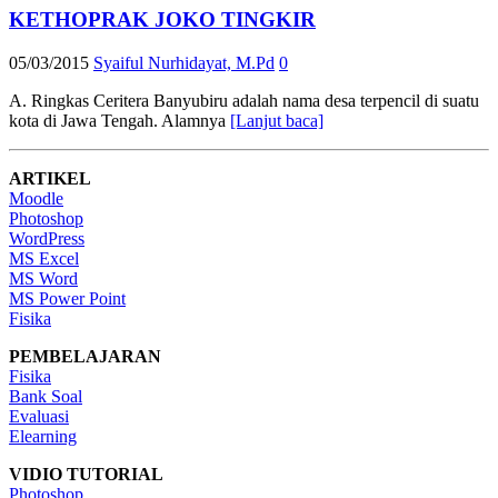
KETHOPRAK JOKO TINGKIR
05/03/2015
Syaiful Nurhidayat, M.Pd
0
A. Ringkas Ceritera Banyubiru adalah nama desa terpencil di suatu
kota di Jawa Tengah. Alamnya
[Lanjut baca]
ARTIKEL
Moodle
Photoshop
WordPress
MS Excel
MS Word
MS Power Point
Fisika
PEMBELAJARAN
Fisika
Bank Soal
Evaluasi
Elearning
VIDIO TUTORIAL
Photoshop