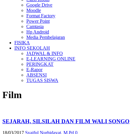
Google Drive
Moodle
Format Factory
Power Point
Camtasia
Hp Android
Media Pembelajaran
FISIKA
INFO SEKOLAH
JADWAL & INFO
E-LEARNING ONLINE
PERINGKAT
E-Rapor
ABSENSI
TUGAS SISWA
Film
SEJARAH, SILSILAH DAN FILM WALI SONGO
18/03/2017
Syaiful Nurhidayat, M.Pd
0