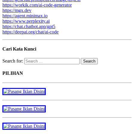
https://workik.com/ai-code-generator
https://mgx.dev
https://agent.minimax.io
https://www.perplexity.ai
https://chat.chatbot.app/gpt5
https://deepai.org/chat/ai-code
Cari Kata Kunci
Search for:
PILIHAN