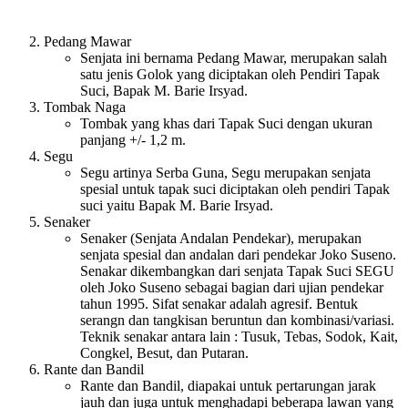
Pedang Mawar
Senjata ini bernama Pedang Mawar, merupakan salah
satu jenis Golok yang diciptakan oleh Pendiri Tapak
Suci, Bapak M. Barie Irsyad.
Tombak Naga
Tombak yang khas dari Tapak Suci dengan ukuran
panjang +/- 1,2 m.
Segu
Segu artinya Serba Guna, Segu merupakan senjata
spesial untuk tapak suci diciptakan oleh pendiri Tapak
suci yaitu Bapak M. Barie Irsyad.
Senaker
Senaker (Senjata Andalan Pendekar), merupakan
senjata spesial dan andalan dari pendekar Joko Suseno.
Senakar dikembangkan dari senjata Tapak Suci SEGU
oleh Joko Suseno sebagai bagian dari ujian pendekar
tahun 1995. Sifat senakar adalah agresif. Bentuk
serangn dan tangkisan beruntun dan kombinasi/variasi.
Teknik senakar antara lain : Tusuk, Tebas, Sodok, Kait,
Congkel, Besut, dan Putaran.
Rante dan Bandil
Rante dan Bandil, diapakai untuk pertarungan jarak
jauh dan juga untuk menghadapi beberapa lawan yang