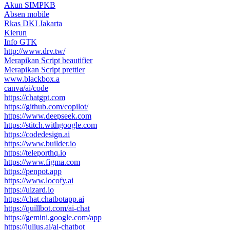
Akun SIMPKB
Absen mobile
Rkas DKI Jakarta
Kierun
Info GTK
http://www.drv.tw/
Merapikan Script beautifier
Merapikan Script prettier
www.blackbox.a
canva/ai/code
https://chatgpt.com
https://github.com/copilot/
https://www.deepseek.com
https://stitch.withgoogle.com
https://codedesign.ai
https://www.builder.io
https://teleporthq.io
https://www.figma.com
https://penpot.app
https://www.locofy.ai
https://uizard.io
https://chat.chatbotapp.ai
https://quillbot.com/ai-chat
https://gemini.google.com/app
https://julius.ai/ai-chatbot