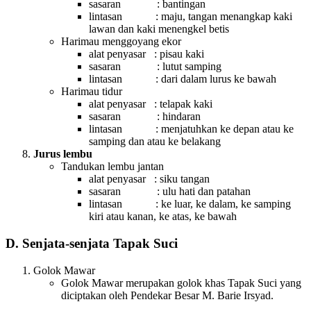
sasaran : bantingan
lintasan : maju, tangan menangkap kaki
lawan dan kaki menengkel betis
Harimau menggoyang ekor
alat penyasar : pisau kaki
sasaran : lutut samping
lintasan : dari dalam lurus ke bawah
Harimau tidur
alat penyasar : telapak kaki
sasaran : hindaran
lintasan : menjatuhkan ke depan atau ke
samping dan atau ke belakang
Jurus lembu
Tandukan lembu jantan
alat penyasar : siku tangan
sasaran : ulu hati dan patahan
lintasan : ke luar, ke dalam, ke samping
kiri atau kanan, ke atas, ke bawah
D. Senjata-senjata Tapak Suci
Golok Mawar
Golok Mawar merupakan golok khas Tapak Suci yang
diciptakan oleh Pendekar Besar M. Barie Irsyad.