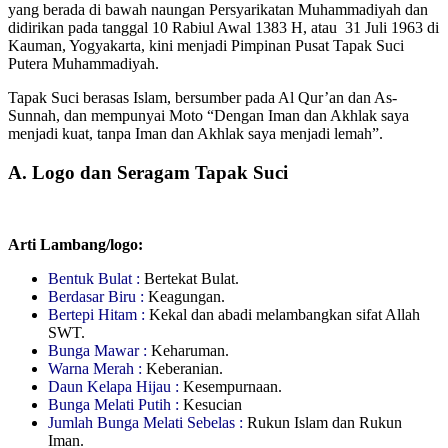
yang berada di bawah naungan Persyarikatan Muhammadiyah dan
didirikan pada tanggal 10 Rabiul Awal 1383 H, atau 31 Juli 1963 di
Kauman, Yogyakarta, kini menjadi Pimpinan Pusat Tapak Suci
Putera Muhammadiyah.
Tapak Suci berasas Islam, bersumber pada Al Qur’an dan As-
Sunnah, dan mempunyai Moto “Dengan Iman dan Akhlak saya
menjadi kuat, tanpa Iman dan Akhlak saya menjadi lemah”.
A. Logo dan Seragam Tapak Suci
Arti Lambang/logo:
Bentuk Bulat :
Bertekat Bulat.
Berdasar Biru :
Keagungan.
Bertepi Hitam :
Kekal dan abadi melambangkan sifat Allah
SWT.
Bunga Mawar :
Keharuman.
Warna Merah :
Keberanian.
Daun Kelapa Hijau :
Kesempurnaan.
Bunga Melati Putih :
Kesucian
Jumlah Bunga Melati Sebelas :
Rukun Islam dan Rukun
Iman.