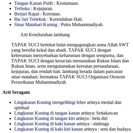
Tangan Kanan Putih :
Keutamaan.
Terbuka :
Kejujuran.
Berjari Rapat :
Keeratan.
Ibu Jari Tertekuk :
Kerendahan Hati.
Sinar Matahari Kuning :
Putra Muhammadiyah.
Arti Keseluruhan lambang
TAPAK SUCI bertekat bulat mengagungkan asma Allah SWT
yang bersifat kekal dan abadi. TAPAK SUCI dengan
keberanian menyebarkan keharuman dengan sempurna, dan
TAPAK SUCI dengan kesucian menunaikan Rukun Islam dan
Rukun Iman, serta mengutamakan keeratan persaudaraan,
kejujuran, dan rendah hati. lambang berada dalam pancaran
sinar matahari, bermakna TAPAK SUCI Organisasi Otonom
Perserikatan Muhammadiyah
Arti Seragam
Lingakaran Kuning mengelilingi leher
artinya mental dan
spiritual
Lingkaran Kuning di tangan kanan
artinya: Setiakawan
Lingkaran Kuning di tangan kiri
artinya : bela diri
Lingkaran Kuning di kaki kanan
artinya : olahraga
Lingkaran Kuning di kaki kiri kanan
artinya : seni dan budaya