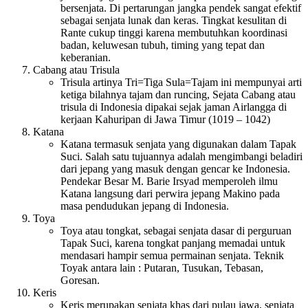
bersenjata. Di pertarungan jangka pendek sangat efektif
sebagai senjata lunak dan keras. Tingkat kesulitan di
Rante cukup tinggi karena membutuhkan koordinasi
badan, keluwesan tubuh, timing yang tepat dan
keberanian.
Cabang atau Trisula
Trisula artinya Tri=Tiga Sula=Tajam ini mempunyai arti
ketiga bilahnya tajam dan runcing, Sejata Cabang atau
trisula di Indonesia dipakai sejak jaman Airlangga di
kerjaan Kahuripan di Jawa Timur (1019 – 1042)
Katana
Katana termasuk senjata yang digunakan dalam Tapak
Suci. Salah satu tujuannya adalah mengimbangi beladiri
dari jepang yang masuk dengan gencar ke Indonesia.
Pendekar Besar M. Barie Irsyad memperoleh ilmu
Katana langsung dari perwira jepang Makino pada
masa pendudukan jepang di Indonesia.
Toya
Toya atau tongkat, sebagai senjata dasar di perguruan
Tapak Suci, karena tongkat panjang memadai untuk
mendasari hampir semua permainan senjata. Teknik
Toyak antara lain : Putaran, Tusukan, Tebasan,
Goresan.
Keris
Keris merupakan senjata khas dari pulau jawa, senjata