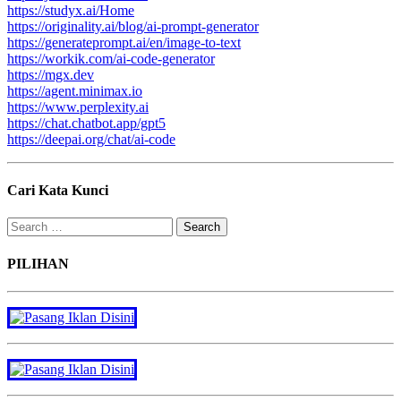
https://studyx.ai/Home
https://originality.ai/blog/ai-prompt-generator
https://generateprompt.ai/en/image-to-text
https://workik.com/ai-code-generator
https://mgx.dev
https://agent.minimax.io
https://www.perplexity.ai
https://chat.chatbot.app/gpt5
https://deepai.org/chat/ai-code
Cari Kata Kunci
Search
for:
PILIHAN