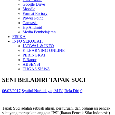
Google Drive
Moodle
Format Factory
Power Point
Camtasia
Hp Android
Media Pembelajaran
FISIKA
INFO SEKOLAH
JADWAL & INFO
E-LEARNING ONLINE
PERINGKAT
E-Rapor
ABSENSI
TUGAS SISWA
SENI BELADIRI TAPAK SUCI
06/03/2017
Syaiful Nurhidayat, M.Pd
Bela Diri
0
Tapak Suci adalah sebuah aliran, perguruan, dan organisasi pencak
silat yang merupakan anggota IPSI (Ikatan Pencak Silat Indonesia)