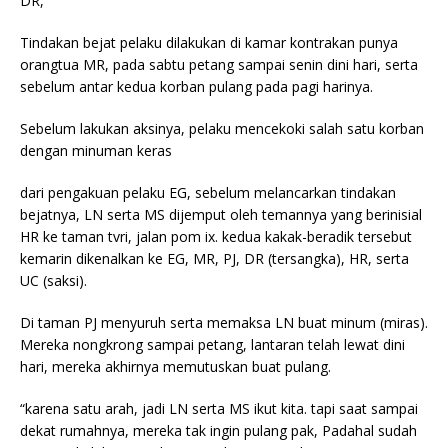
DR,
Tindakan
bejat
pelaku
dilakukan di kamar kontrakan
punya
orangtua MR, pada sabtu
petang
sampai
senin dini hari,
serta
sebelum antar kedua korban pulang pada pagi harinya.
Sebelum
lakukan
aksinya,
pelaku
mencekoki salah satu korban
dengan minuman keras
dari pengakuan
pelaku
EG, sebelum melancarkan
tindakan
bejatnya, LN
serta
MS dijemput oleh temannya yang berinisial
HR ke taman tvri, jalan pom ix. kedua kakak-beradik
tersebut
kemarin
dikenalkan ke EG, MR, PJ, DR (
tersangka
), HR,
serta
UC (saksi).
Di taman PJ menyuruh
serta
memaksa LN
buat
minum (miras).
Mereka nongkrong sampai petang,
lantaran
telah
lewat dini
hari, mereka akhirnya memutuskan
buat
pulang.
“karena satu arah, jadi LN
serta
MS ikut
kita
. tapi
saat
sampai
dekat rumahnya, mereka tak
ingin
pulang pak, Padahal sudah