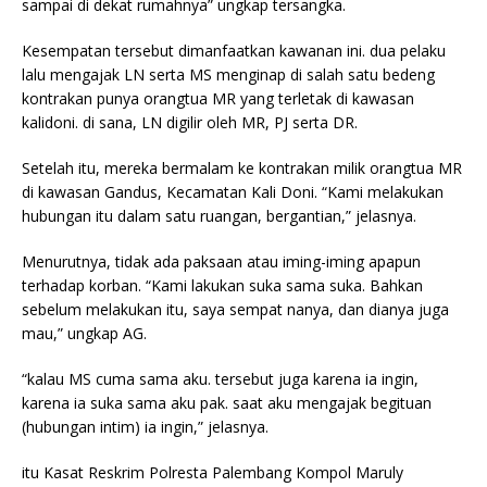
sampai di dekat rumahnya” ungkap tersangka.
Kesempatan
tersebut
dimanfaatkan kawanan ini. dua
pelaku
lalu
mengajak LN
serta
MS menginap di salah satu bedeng
kontrakan
punya
orangtua MR yang
terletak
di kawasan
kalidoni. di sana, LN digilir oleh MR, PJ
serta
DR.
Setelah itu, mereka bermalam ke kontrakan milik orangtua MR
di kawasan Gandus, Kecamatan Kali Doni. “Kami melakukan
hubungan itu dalam satu ruangan, bergantian,” jelasnya.
Menurutnya, tidak ada paksaan atau iming-iming apapun
terhadap korban. “Kami lakukan suka sama suka. Bahkan
sebelum melakukan itu, saya sempat nanya, dan dianya juga
mau,” ungkap AG.
“kalau MS cuma sama
aku
.
tersebut
juga karena
ia
ingin
,
karena
ia
suka sama
aku
pak.
saat
aku
mengajak
begituan
(hubungan intim)
ia
ingin
,” jelasnya.
itu Kasat Reskrim Polresta Palembang Kompol Maruly