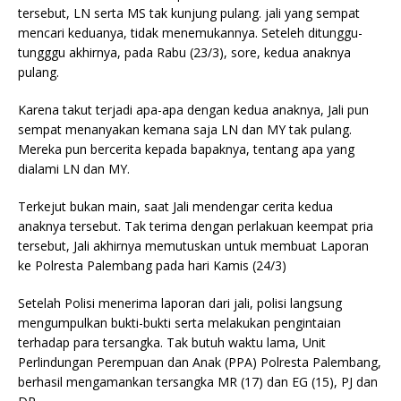
tersebut
, LN
serta
MS tak kunjung pulang. jali yang sempat
mencari keduanya,
tidak
menemukannya. Seteleh ditunggu-
tungggu akhirnya, pada Rabu (23/3), sore, kedua anaknya
pulang.
Karena takut terjadi apa-apa dengan kedua anaknya, Jali pun
sempat menanyakan kemana saja LN dan MY tak pulang.
Mereka pun bercerita kepada bapaknya, tentang apa yang
dialami LN dan MY.
Terkejut bukan main, saat Jali mendengar cerita kedua
anaknya tersebut. Tak terima dengan perlakuan keempat pria
tersebut, Jali akhirnya memutuskan untuk membuat Laporan
ke Polresta Palembang pada hari Kamis (24/3)
Setelah Polisi menerima
laporan dari jali, polisi langsung
mengumpulkan bukti-bukti
serta
me
lakukan
pengintaian
terhadap para
tersangka
. Tak butuh waktu lama, Unit
Perlindungan Perempuan dan Anak (PPA) Polresta Palembang,
berhasil mengamankan tersangka MR (17) dan EG (15), PJ dan