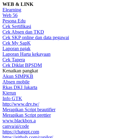
WEB & LINK
Elearning
Web 56
Pesona Edu
Cek Sertifikasi
Cek Absen dan TKD
Cek SKP online dan data pegawai
Cek My SapK
Laporan pajak
Laporan Harta kekayaan
Cek Tapera
Cek Diklat BPSDM
Kenaikan pangkat
Akun SIMPKB
Absen mobile
Rkas DKI Jakarta
Kierun
Info GTK
http://www.drv.tw/
Merapikan Script beautifier
Merapikan Script prettier
www.blackbox.a
canva/ai/code
https://chatgpt.com
https://github.com/copilot/