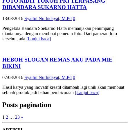
FOTO AIDIT TOKOH PKI TERPASANG
DIBANDARA SUKARNO HATTA
13/08/2016
Syaiful Nurhidayat, M.Pd
0
Pengelola Bandara Soekarno-Hatta memanjakan penumpang
diantaranya dengan membuat pemeran foto. Dari pameran foto
tersebut, ada
[Lanjut baca]
HEBOH SLOGAN REMAS AKU PADA MIE
BIKINI
07/08/2016
Syaiful Nurhidayat, M.Pd
0
Hasil karya yang inovatif kreatif ditambah lagi unik akan membuat
sebuah produk jadi bahan pembicaraan
[Lanjut baca]
Posts pagination
1
2
…
23
»
ARTIKEL