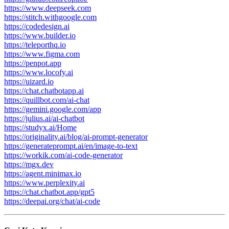
https://www.deepseek.com
https://stitch.withgoogle.com
https://codedesign.ai
https://www.builder.io
https://teleporthq.io
https://www.figma.com
https://penpot.app
https://www.locofy.ai
https://uizard.io
https://chat.chatbotapp.ai
https://quillbot.com/ai-chat
https://gemini.google.com/app
https://julius.ai/ai-chatbot
https://studyx.ai/Home
https://originality.ai/blog/ai-prompt-generator
https://generateprompt.ai/en/image-to-text
https://workik.com/ai-code-generator
https://mgx.dev
https://agent.minimax.io
https://www.perplexity.ai
https://chat.chatbot.app/gpt5
https://deepai.org/chat/ai-code