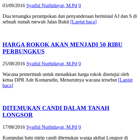
03/09/2016
Syaiful Nurhidayat, M.Pd
0
Dua tersangka perampokan dan penyanderaan berinisial AJ dan S di
sebuah rumah mewah Jalan Bukit
[Lanjut baca]
HARGA ROKOK AKAN MENJADI 50 RIBU
PERBUNGKUS
25/08/2016
Syaiful Nurhidayat, M.Pd
0
Wacana pemerintah untuk menaikkan harga rokok disetujui oleh
ketua DPR Ade Komarudin, Menurutnya wacana tersebut
[Lanjut
baca]
DITEMUKAN CANDI DALAM TANAH
LONGSOR
17/08/2016
Syaiful Nurhidayat, M.Pd
0
Kumpulan batu mirip candi ditemukan warga akibat Longsor di