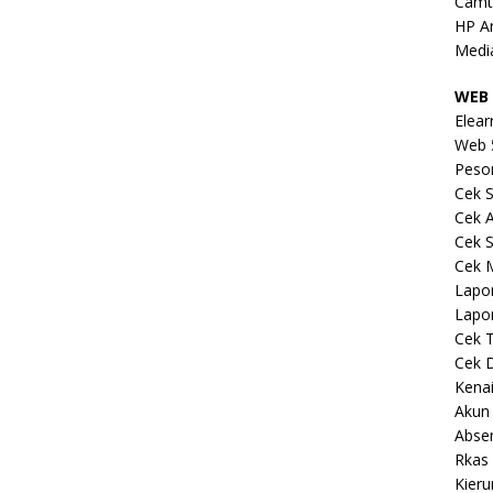
Camt
HP A
Medi
WEB 
Elear
Web 
Peso
Cek S
Cek 
Cek S
Cek 
Lapo
Lapo
Cek 
Cek 
Kena
Akun
Abse
Rkas 
Kieru