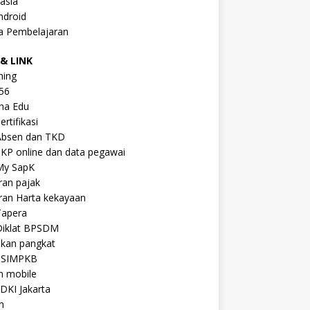
asia
ndroid
a Pembelajaran
& LINK
ning
56
na Edu
ertifikasi
Absen dan TKD
KP online dan data pegawai
My SapK
ran pajak
ran Harta kekayaan
Tapera
Diklat BPSDM
ikan pangkat
 SIMPKB
n mobile
DKI Jakarta
n