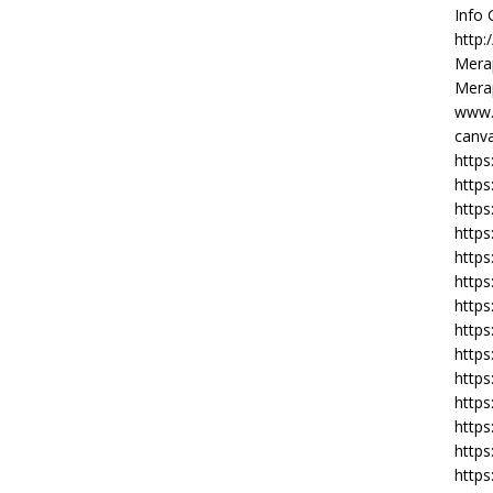
Info
http:
Merap
Merap
www.
canva
https
https
http
https
https
https
https
http
https
https
https
https
https
https