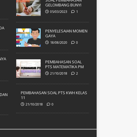
SOAL PEMBAHASAN
GELOMBANG BUNYI
05/03/2023
1
ADA
PENYELESAIAN MOMEN
GAYA
18/08/2020
0
NYA
PEMBAHASAN SOAL
PTS MATEMATIKA PM
21/10/2018
2
PEMBAHASAN SOAL PTS KWH KELAS
DAN
11
21/10/2018
0