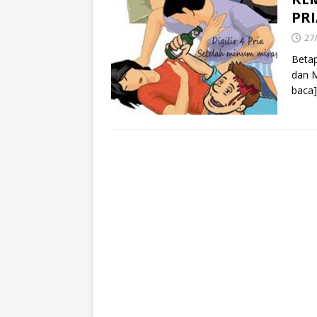
PR
27
Betap
dan M
baca]