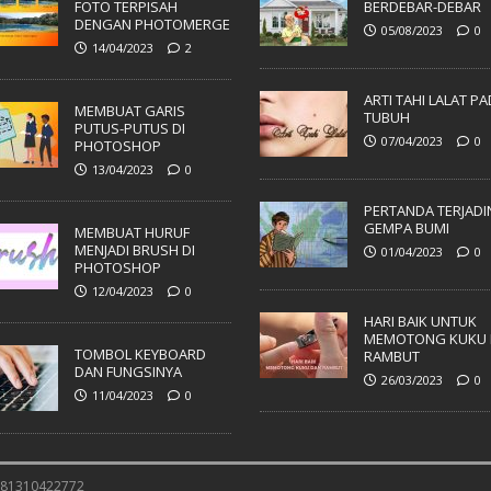
FOTO TERPISAH
BERDEBAR-DEBAR
DENGAN PHOTOMERGE
05/08/2023
0
14/04/2023
2
ARTI TAHI LALAT P
MEMBUAT GARIS
TUBUH
PUTUS-PUTUS DI
07/04/2023
0
PHOTOSHOP
13/04/2023
0
PERTANDA TERJADI
GEMPA BUMI
MEMBUAT HURUF
MENJADI BRUSH DI
01/04/2023
0
PHOTOSHOP
12/04/2023
0
HARI BAIK UNTUK
MEMOTONG KUKU 
TOMBOL KEYBOARD
RAMBUT
DAN FUNGSINYA
26/03/2023
0
11/04/2023
0
 081310422772