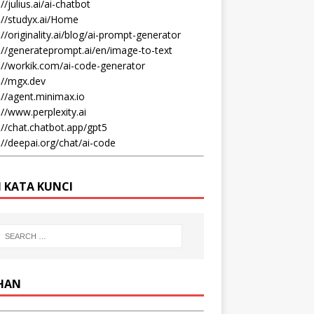
//julius.ai/ai-chatbot
://studyx.ai/Home
://originality.ai/blog/ai-prompt-generator
://generateprompt.ai/en/image-to-text
://workik.com/ai-code-generator
://mgx.dev
://agent.minimax.io
://www.perplexity.ai
://chat.chatbot.app/gpt5
://deepai.org/chat/ai-code
I KATA KUNCI
IHAN