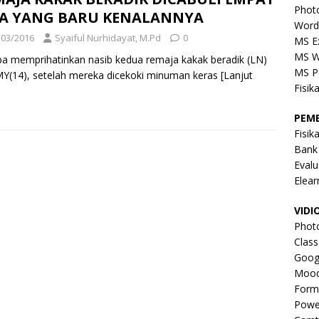
Phot
IA YANG BARU KENALANNYA
Word
/03/2016
Syaiful Nurhidayat, M.Pd
0
MS E
MS W
a memprihatinkan nasib kedua remaja kakak beradik (LN)
MS P
Y(14), setelah mereka dicekoki minuman keras
[Lanjut
Fisik
PEM
Fisik
Bank
Evalu
Elear
VIDI
Phot
Clas
Goog
Mood
Form
Powe