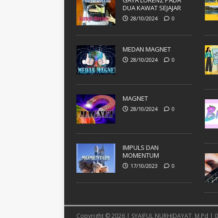
GAYA LORENZ PADA
DUA KAWAT SEJAJAR
28/10/2024
0
MEDAN MAGNET
28/10/2024
0
MAGNET
28/10/2024
0
IMPULS DAN
MOMENTUM
17/10/2023
0
Copyright © 2026 | SYAIFUL NURHIDAYAT, M.Pd |