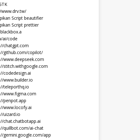
 GTK
//www.drv.tw/
ikan Script beautifier
ikan Script prettier
blackbox.a
/ai/code
://chatgpt.com
://github.com/copilot/
s://www.deepseek.com
://stitch.withgoogle.com
://codedesign.ai
://www.builder.io
://teleporthq.io
s://www.figma.com
://penpot.app
://www.locofy.ai
://uizard.io
://chat.chatbotapp.ai
://quillbot.com/ai-chat
://gemini.google.com/app