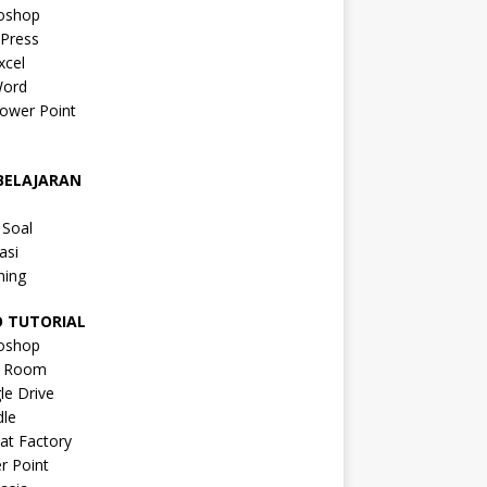
oshop
Press
xcel
ord
ower Point
a
BELAJARAN
a
 Soal
asi
ning
O TUTORIAL
oshop
s Room
le Drive
le
at Factory
r Point