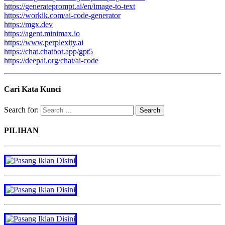
https://generateprompt.ai/en/image-to-text
https://workik.com/ai-code-generator
https://mgx.dev
https://agent.minimax.io
https://www.perplexity.ai
https://chat.chatbot.app/gpt5
https://deepai.org/chat/ai-code
Cari Kata Kunci
Search for:
PILIHAN