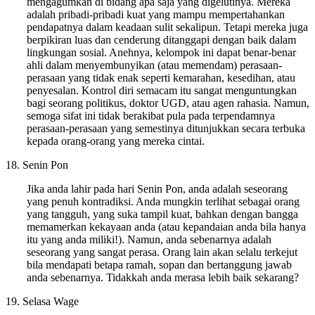
mengagumkan di bidang apa saja yang digelutinya. Mereka
adalah pribadi-pribadi kuat yang mampu mempertahankan
pendapatnya dalam keadaan sulit sekalipun. Tetapi mereka juga
berpikiran luas dan cenderung ditanggapi dengan baik dalam
lingkungan sosial. Anehnya, kelompok ini dapat benar-benar
ahli dalam menyembunyikan (atau memendam) perasaan-
perasaan yang tidak enak seperti kemarahan, kesedihan, atau
penyesalan. Kontrol diri semacam itu sangat menguntungkan
bagi seorang politikus, doktor UGD, atau agen rahasia. Namun,
semoga sifat ini tidak berakibat pula pada terpendamnya
perasaan-perasaan yang semestinya ditunjukkan secara terbuka
kepada orang-orang yang mereka cintai.
18. Senin Pon
Jika anda lahir pada hari Senin Pon, anda adalah seseorang
yang penuh kontradiksi. Anda mungkin terlihat sebagai orang
yang tangguh, yang suka tampil kuat, bahkan dengan bangga
memamerkan kekayaan anda (atau kepandaian anda bila hanya
itu yang anda miliki!). Namun, anda sebenarnya adalah
seseorang yang sangat perasa. Orang lain akan selalu terkejut
bila mendapati betapa ramah, sopan dan bertanggung jawab
anda sebenarnya. Tidakkah anda merasa lebih baik sekarang?
19. Selasa Wage