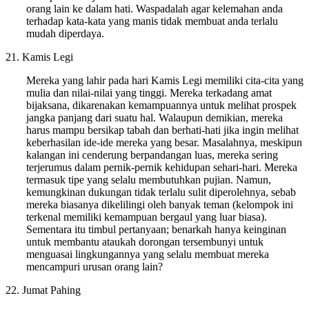
orang lain ke dalam hati. Waspadalah agar kelemahan anda
terhadap kata-kata yang manis tidak membuat anda terlalu
mudah diperdaya.
21. Kamis Legi
Mereka yang lahir pada hari Kamis Legi memiliki cita-cita yang
mulia dan nilai-nilai yang tinggi. Mereka terkadang amat
bijaksana, dikarenakan kemampuannya untuk melihat prospek
jangka panjang dari suatu hal. Walaupun demikian, mereka
harus mampu bersikap tabah dan berhati-hati jika ingin melihat
keberhasilan ide-ide mereka yang besar. Masalahnya, meskipun
kalangan ini cenderung berpandangan luas, mereka sering
terjerumus dalam pernik-pernik kehidupan sehari-hari. Mereka
termasuk tipe yang selalu membutuhkan pujian. Namun,
kemungkinan dukungan tidak terlalu sulit diperolehnya, sebab
mereka biasanya dikelilingi oleh banyak teman (kelompok ini
terkenal memiliki kemampuan bergaul yang luar biasa).
Sementara itu timbul pertanyaan; benarkah hanya keinginan
untuk membantu ataukah dorongan tersembunyi untuk
menguasai lingkungannya yang selalu membuat mereka
mencampuri urusan orang lain?
22. Jumat Pahing