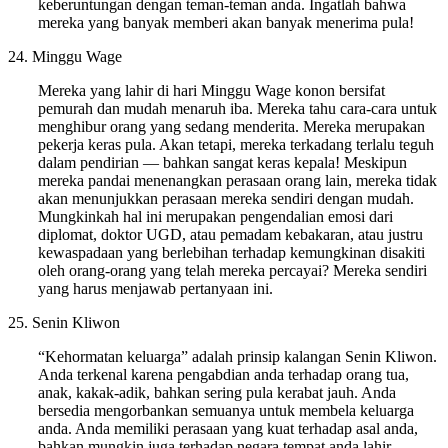
keberuntungan dengan teman-teman anda. Ingatlah bahwa
mereka yang banyak memberi akan banyak menerima pula!
24. Minggu Wage
Mereka yang lahir di hari Minggu Wage konon bersifat
pemurah dan mudah menaruh iba. Mereka tahu cara-cara untuk
menghibur orang yang sedang menderita. Mereka merupakan
pekerja keras pula. Akan tetapi, mereka terkadang terlalu teguh
dalam pendirian — bahkan sangat keras kepala! Meskipun
mereka pandai menenangkan perasaan orang lain, mereka tidak
akan menunjukkan perasaan mereka sendiri dengan mudah.
Mungkinkah hal ini merupakan pengendalian emosi dari
diplomat, doktor UGD, atau pemadam kebakaran, atau justru
kewaspadaan yang berlebihan terhadap kemungkinan disakiti
oleh orang-orang yang telah mereka percayai? Mereka sendiri
yang harus menjawab pertanyaan ini.
25. Senin Kliwon
“Kehormatan keluarga” adalah prinsip kalangan Senin Kliwon.
Anda terkenal karena pengabdian anda terhadap orang tua,
anak, kakak-adik, bahkan sering pula kerabat jauh. Anda
bersedia mengorbankan semuanya untuk membela keluarga
anda. Anda memiliki perasaan yang kuat terhadap asal anda,
bahkan mungkin juga terhadap negara tempat anda lahir.