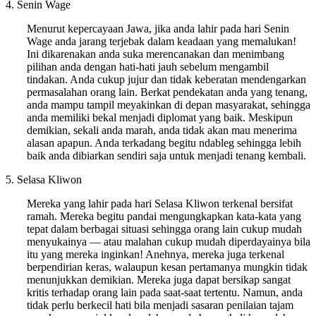
4. Senin Wage
Menurut kepercayaan Jawa, jika anda lahir pada hari Senin
Wage anda jarang terjebak dalam keadaan yang memalukan!
Ini dikarenakan anda suka merencanakan dan menimbang
pilihan anda dengan hati-hati jauh sebelum mengambil
tindakan. Anda cukup jujur dan tidak keberatan mendengarkan
permasalahan orang lain. Berkat pendekatan anda yang tenang,
anda mampu tampil meyakinkan di depan masyarakat, sehingga
anda memiliki bekal menjadi diplomat yang baik. Meskipun
demikian, sekali anda marah, anda tidak akan mau menerima
alasan apapun. Anda terkadang begitu ndableg sehingga lebih
baik anda dibiarkan sendiri saja untuk menjadi tenang kembali.
5. Selasa Kliwon
Mereka yang lahir pada hari Selasa Kliwon terkenal bersifat
ramah. Mereka begitu pandai mengungkapkan kata-kata yang
tepat dalam berbagai situasi sehingga orang lain cukup mudah
menyukainya — atau malahan cukup mudah diperdayainya bila
itu yang mereka inginkan! Anehnya, mereka juga terkenal
berpendirian keras, walaupun kesan pertamanya mungkin tidak
menunjukkan demikian. Mereka juga dapat bersikap sangat
kritis terhadap orang lain pada saat-saat tertentu. Namun, anda
tidak perlu berkecil hati bila menjadi sasaran penilaian tajam