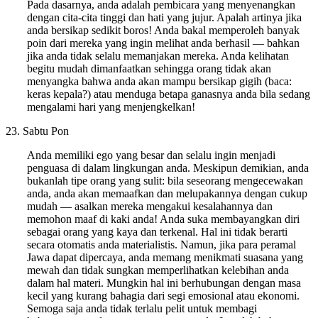
Pada dasarnya, anda adalah pembicara yang menyenangkan
dengan cita-cita tinggi dan hati yang jujur. Apalah artinya jika
anda bersikap sedikit boros! Anda bakal memperoleh banyak
poin dari mereka yang ingin melihat anda berhasil — bahkan
jika anda tidak selalu memanjakan mereka. Anda kelihatan
begitu mudah dimanfaatkan sehingga orang tidak akan
menyangka bahwa anda akan mampu bersikap gigih (baca:
keras kepala?) atau menduga betapa ganasnya anda bila sedang
mengalami hari yang menjengkelkan!
23. Sabtu Pon
Anda memiliki ego yang besar dan selalu ingin menjadi
penguasa di dalam lingkungan anda. Meskipun demikian, anda
bukanlah tipe orang yang sulit: bila seseorang mengecewakan
anda, anda akan memaafkan dan melupakannya dengan cukup
mudah — asalkan mereka mengakui kesalahannya dan
memohon maaf di kaki anda! Anda suka membayangkan diri
sebagai orang yang kaya dan terkenal. Hal ini tidak berarti
secara otomatis anda materialistis. Namun, jika para peramal
Jawa dapat dipercaya, anda memang menikmati suasana yang
mewah dan tidak sungkan memperlihatkan kelebihan anda
dalam hal materi. Mungkin hal ini berhubungan dengan masa
kecil yang kurang bahagia dari segi emosional atau ekonomi.
Semoga saja anda tidak terlalu pelit untuk membagi