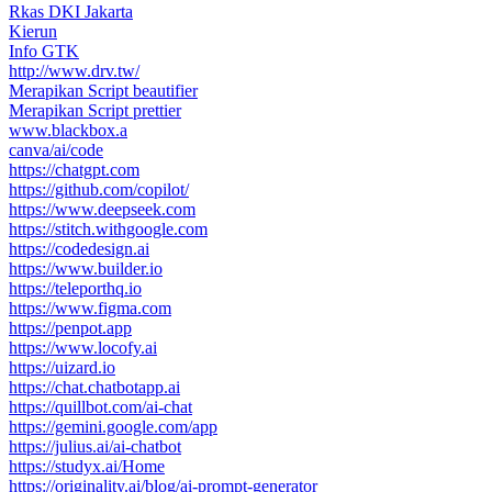
Rkas DKI Jakarta
Kierun
Info GTK
http://www.drv.tw/
Merapikan Script beautifier
Merapikan Script prettier
www.blackbox.a
canva/ai/code
https://chatgpt.com
https://github.com/copilot/
https://www.deepseek.com
https://stitch.withgoogle.com
https://codedesign.ai
https://www.builder.io
https://teleporthq.io
https://www.figma.com
https://penpot.app
https://www.locofy.ai
https://uizard.io
https://chat.chatbotapp.ai
https://quillbot.com/ai-chat
https://gemini.google.com/app
https://julius.ai/ai-chatbot
https://studyx.ai/Home
https://originality.ai/blog/ai-prompt-generator