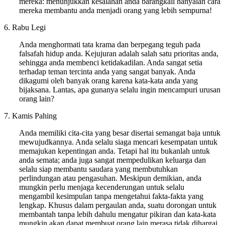
mereka: menunjukkan kesalahan anda barangkali hanyalah cara
mereka membantu anda menjadi orang yang lebih sempurna!
6. Rabu Legi
Anda menghormati tata krama dan berpegang teguh pada
falsafah hidup anda. Kejujuran adalah salah satu prioritas anda,
sehingga anda membenci ketidakadilan. Anda sangat setia
terhadap teman tercinta anda yang sangat banyak. Anda
dikagumi oleh banyak orang karena kata-kata anda yang
bijaksana. Lantas, apa gunanya selalu ingin mencampuri urusan
orang lain?
7. Kamis Pahing
Anda memiliki cita-cita yang besar disertai semangat baja untuk
mewujudkannya. Anda selalu siaga mencari kesempatan untuk
memajukan kepentingan anda. Tetapi hal itu bukanlah untuk
anda semata; anda juga sangat mempedulikan keluarga dan
selalu siap membantu saudara yang membutuhkan
perlindungan atau pengasuhan. Meskipun demikian, anda
mungkin perlu menjaga kecenderungan untuk selalu
mengambil kesimpulan tanpa mengetahui fakta-fakta yang
lengkap. Khusus dalam pergaulan anda, suatu dorongan untuk
membantah tanpa lebih dahulu mengatur pikiran dan kata-kata
mungkin akan dapat membuat orang lain merasa tidak dihargai.