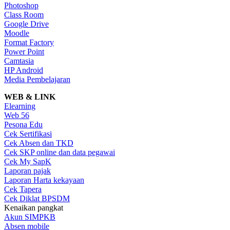
Photoshop
Class Room
Google Drive
Moodle
Format Factory
Power Point
Camtasia
HP Android
Media Pembelajaran
WEB & LINK
Elearning
Web 56
Pesona Edu
Cek Sertifikasi
Cek Absen dan TKD
Cek SKP online dan data pegawai
Cek My SapK
Laporan pajak
Laporan Harta kekayaan
Cek Tapera
Cek Diklat BPSDM
Kenaikan pangkat
Akun SIMPKB
Absen mobile