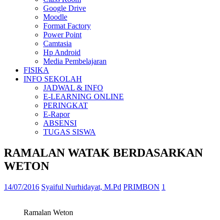
Google Drive
Moodle
Format Factory
Power Point
Camtasia
Hp Android
Media Pembelajaran
FISIKA
INFO SEKOLAH
JADWAL & INFO
E-LEARNING ONLINE
PERINGKAT
E-Rapor
ABSENSI
TUGAS SISWA
RAMALAN WATAK BERDASARKAN
WETON
14/07/2016
Syaiful Nurhidayat, M.Pd
PRIMBON
1
Ramalan Weton