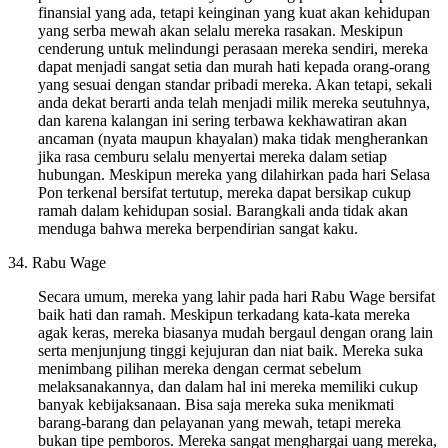
finansial yang ada, tetapi keinginan yang kuat akan kehidupan
yang serba mewah akan selalu mereka rasakan. Meskipun
cenderung untuk melindungi perasaan mereka sendiri, mereka
dapat menjadi sangat setia dan murah hati kepada orang-orang
yang sesuai dengan standar pribadi mereka. Akan tetapi, sekali
anda dekat berarti anda telah menjadi milik mereka seutuhnya,
dan karena kalangan ini sering terbawa kekhawatiran akan
ancaman (nyata maupun khayalan) maka tidak mengherankan
jika rasa cemburu selalu menyertai mereka dalam setiap
hubungan. Meskipun mereka yang dilahirkan pada hari Selasa
Pon terkenal bersifat tertutup, mereka dapat bersikap cukup
ramah dalam kehidupan sosial. Barangkali anda tidak akan
menduga bahwa mereka berpendirian sangat kaku.
34. Rabu Wage
Secara umum, mereka yang lahir pada hari Rabu Wage bersifat
baik hati dan ramah. Meskipun terkadang kata-kata mereka
agak keras, mereka biasanya mudah bergaul dengan orang lain
serta menjunjung tinggi kejujuran dan niat baik. Mereka suka
menimbang pilihan mereka dengan cermat sebelum
melaksanakannya, dan dalam hal ini mereka memiliki cukup
banyak kebijaksanaan. Bisa saja mereka suka menikmati
barang-barang dan pelayanan yang mewah, tetapi mereka
bukan tipe pemboros. Mereka sangat menghargai uang mereka,