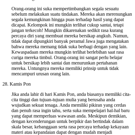
Orang-orang ini suka mempertimbangkan segala sesuatu
sebelum melakukan suatu tindakan. Mereka akan merenungkan
segala kemungkinan hingga puas terhadap hasil yang dapat
dicapai. Kelompok ini mungkin terlihat cukup santai, tetapi
jangan terkecoh! Mungkin dikarenakan sedikit rasa kurang
percaya diri yang membuat mereka bersikap angkuh. Namun,
tidak dapat dipungkiri banyak peramal Jawa juga mengatakan
bahwa mereka memang tidak suka berbagi dengan yang lain.
Kewaspadaan mereka mungkin terlihat berlebihan saat rasa
curiga mereka timbul. Orang-orang ini sangat perlu belajar
untuk bersikap lebih santai dan menurunkan pertahanan
mereka. Untungnya mereka memiliki prinsip untuk tidak
mencampuri urusan orang lain.
28. Kamis Pon
Jika anda lahir di hari Kamis Pon, anda biasanya memiliki cita-
cita tinggi dan tujuan-tujuan mulia yang berusaha anda
wujudkan sekuat tenaga. Anda memiliki pikiran yang cerdas
dan penuh rasa ingin tahu, serta suka mempelajari hal-hal baru
yang dapat memperluas wawasan anda. Meskipun demikian,
dengan kecenderungan untuk berpikir dan bertindak dalam
skala besar, kebanggaan serta rasa percaya terhadap kekayaan
materi atau kepandaian dapat dengan mudah menjadi