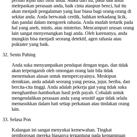
pernah lepas dari bibir anda. Maka dari itu, pada saat anda
melepaskan perasaan anda, baik cinta ataupun benci, hal itu
akan menjadi pengalaman yang luar biasa bagi orang-orang di
sekitar anda. Anda berwatak cerdik, bahkan terkadang licik,
dan pandai dalam mengorek rahasia. Anda mudah tertarik pada
hal yang aneh, mistis, atau misterius. Mencampuri urusan orang
lain sangat menyenangkan bagi anda. Oleh karenanya, anda
mungkin bisa menjadi seorang detektif, agen rahasia atau
psikiater yang baik.
32. Senin Pahing
Anda suka menyampaikan pendapat dengan tegas, dan tidak
akan terpengaruh oleh omongan orang lain bila tidak
menemukan alasan untuk mempercayainya. Meskipun
demikian, anda adalah seorang yang perasa, jujur, beriba, dan
bercita-cita tinggi. Anda adalah pekerja giat yang tidak suka
menghambur-hamburkan hasil jerih payah. Cobalah untuk
mengendalikan perasaan anda yang sensitif agar tidak selalu
memasukkan dalam hati setiap perkataan atau tindakan orang
lain.
33. Selasa Pon
Kalangan ini sangat menyukai kemewahan. Tingkat
pemborosan mereka biasanya tergantung pada kemampuan