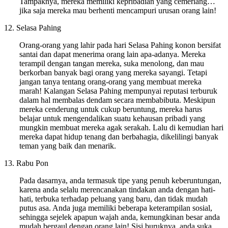
Tampaknya, mereka memiliki kepribadian yang cemerlang…
jika saja mereka mau berhenti mencampuri urusan orang lain!
12. Selasa Pahing
Orang-orang yang lahir pada hari Selasa Pahing konon bersifat
santai dan dapat menerima orang lain apa-adanya. Mereka
terampil dengan tangan mereka, suka menolong, dan mau
berkorban banyak bagi orang yang mereka sayangi. Tetapi
jangan tanya tentang orang-orang yang membuat mereka
marah! Kalangan Selasa Pahing mempunyai reputasi terburuk
dalam hal membalas dendam secara membabibuta. Meskipun
mereka cenderung untuk cukup beruntung, mereka harus
belajar untuk mengendalikan suatu kehausan pribadi yang
mungkin membuat mereka agak serakah. Lalu di kemudian hari
mereka dapat hidup tenang dan berbahagia, dikelilingi banyak
teman yang baik dan menarik.
13. Rabu Pon
Pada dasarnya, anda termasuk tipe yang penuh keberuntungan,
karena anda selalu merencanakan tindakan anda dengan hati-
hati, terbuka terhadap peluang yang baru, dan tidak mudah
putus asa. Anda juga memiliki beberapa keterampilan sosial,
sehingga sejelek apapun wajah anda, kemungkinan besar anda
mudah bergaul dengan orang lain! Sisi buruknya, anda suka