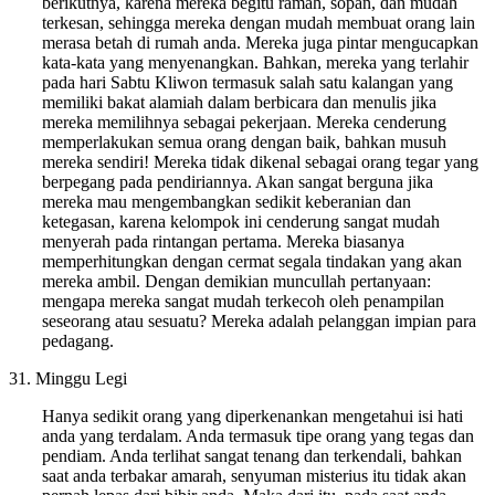
berikutnya, karena mereka begitu ramah, sopan, dan mudah
terkesan, sehingga mereka dengan mudah membuat orang lain
merasa betah di rumah anda. Mereka juga pintar mengucapkan
kata-kata yang menyenangkan. Bahkan, mereka yang terlahir
pada hari Sabtu Kliwon termasuk salah satu kalangan yang
memiliki bakat alamiah dalam berbicara dan menulis jika
mereka memilihnya sebagai pekerjaan. Mereka cenderung
memperlakukan semua orang dengan baik, bahkan musuh
mereka sendiri! Mereka tidak dikenal sebagai orang tegar yang
berpegang pada pendiriannya. Akan sangat berguna jika
mereka mau mengembangkan sedikit keberanian dan
ketegasan, karena kelompok ini cenderung sangat mudah
menyerah pada rintangan pertama. Mereka biasanya
memperhitungkan dengan cermat segala tindakan yang akan
mereka ambil. Dengan demikian muncullah pertanyaan:
mengapa mereka sangat mudah terkecoh oleh penampilan
seseorang atau sesuatu? Mereka adalah pelanggan impian para
pedagang.
31. Minggu Legi
Hanya sedikit orang yang diperkenankan mengetahui isi hati
anda yang terdalam. Anda termasuk tipe orang yang tegas dan
pendiam. Anda terlihat sangat tenang dan terkendali, bahkan
saat anda terbakar amarah, senyuman misterius itu tidak akan