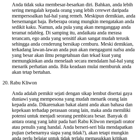
Anda tidak suka membesar-besarkan diri. Bahkan, anda lebih
sering mengalah kepada orang yang lebih cerewet daripada
mempersoalkan hal-hal yang remeh. Meskipun demikian, anda
bersemangat baja. Beberapa orang mungkin mengatakan anda
sedikit kaku. Namun, ada pula yang akan menganggap anda
teramat ndableg. Di samping itu, andaikata anda merasa
terancam, ego anda yang sensitif akan sangat mudah terusik
sehingga anda cenderung bersikap cemburu. Meski demikian,
terkadang lawan-lawan anda pun akan mengagumi nafsu anda
yang besar akan ilmu pengetahuan dan tekad kuat yang
memungkinkan anda menelaah secara mendalam hal-hal yang
menarik perhatian anda. Bila keadaan mulai memburuk anda
akan tetap bertahan.
20. Rabu Kliwon
Anda adalah pemikir sejati dengan sikap lembut disertai gaya
duniawi yang mempesona yang mudah menarik orang lain
kepada anda. Dikarenakan bakat alami anda akan bahasa dan
kepekaan terhadap perasaan orang lain, maka anda memiliki
potensi untuk menjadi seorang pembicara besar. Banyak di
antara orang yang lahir pada hari Rabu Kliwon menjadi orator
atau penulis yang handal. Anda berseri-seri bila mendapatkan
pujian (sebenarnya siapa yang tidak?), akan tetapi mungkin
anda perlu belajar untuk tidak terlalu memasukkan kritikan