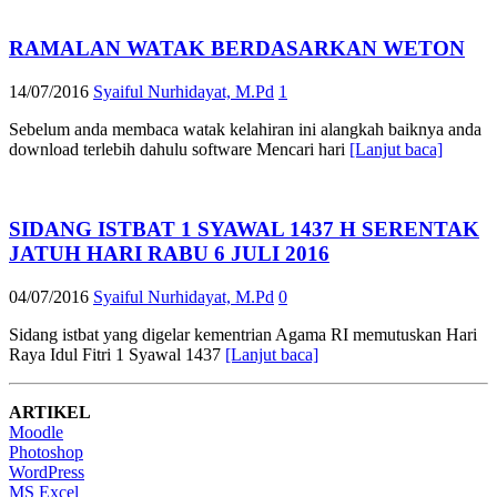
RAMALAN WATAK BERDASARKAN WETON
14/07/2016
Syaiful Nurhidayat, M.Pd
1
Sebelum anda membaca watak kelahiran ini alangkah baiknya anda
download terlebih dahulu software Mencari hari
[Lanjut baca]
SIDANG ISTBAT 1 SYAWAL 1437 H SERENTAK
JATUH HARI RABU 6 JULI 2016
04/07/2016
Syaiful Nurhidayat, M.Pd
0
Sidang istbat yang digelar kementrian Agama RI memutuskan Hari
Raya Idul Fitri 1 Syawal 1437
[Lanjut baca]
ARTIKEL
Moodle
Photoshop
WordPress
MS Excel