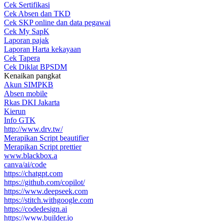
Cek Sertifikasi
Cek Absen dan TKD
Cek SKP online dan data pegawai
Cek My SapK
Laporan pajak
Laporan Harta kekayaan
Cek Tapera
Cek Diklat BPSDM
Kenaikan pangkat
Akun SIMPKB
Absen mobile
Rkas DKI Jakarta
Kierun
Info GTK
http://www.drv.tw/
Merapikan Script beautifier
Merapikan Script prettier
www.blackbox.a
canva/ai/code
https://chatgpt.com
https://github.com/copilot/
https://www.deepseek.com
https://stitch.withgoogle.com
https://codedesign.ai
https://www.builder.io