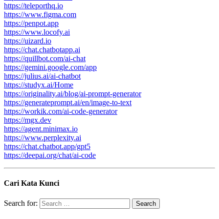
https://teleporthq.io
https://www.figma.com
https://penpot.app
https://www.locofy.ai
https://uizard.io
https://chat.chatbotapp.ai
https://quillbot.com/ai-chat
https://gemini.google.com/app
https://julius.ai/ai-chatbot
https://studyx.ai/Home
https://originality.ai/blog/ai-prompt-generator
https://generateprompt.ai/en/image-to-text
https://workik.com/ai-code-generator
https://mgx.dev
https://agent.minimax.io
https://www.perplexity.ai
https://chat.chatbot.app/gpt5
https://deepai.org/chat/ai-code
Cari Kata Kunci
Search for: