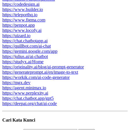
https://codedesign.ai
https://www.builder.io
https://teleporthq.io
https://www.figma.com
https://penpot.app
https://www.locofy.ai
https://uizard.io
https://chat.chatbotapp.ai
https://quillbot.com/ai-chat
https://gemini.google.com/app
https://julius.ai/ai-chatbot
https://studyx.ai/Home
https://originality.ai/blog/ai-prompt-generator
https://generateprompt.ai/en/image-to-text
https://workik.com/ai-code-generator
https://mgx.dev
https://agent.minimax.io
https://www.perplexity.ai
https://chat.chatbot.app/gpt5
https://deepai.org/chat/ai-code
Cari Kata Kunci