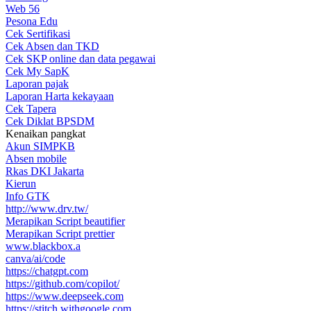
Web 56
Pesona Edu
Cek Sertifikasi
Cek Absen dan TKD
Cek SKP online dan data pegawai
Cek My SapK
Laporan pajak
Laporan Harta kekayaan
Cek Tapera
Cek Diklat BPSDM
Kenaikan pangkat
Akun SIMPKB
Absen mobile
Rkas DKI Jakarta
Kierun
Info GTK
http://www.drv.tw/
Merapikan Script beautifier
Merapikan Script prettier
www.blackbox.a
canva/ai/code
https://chatgpt.com
https://github.com/copilot/
https://www.deepseek.com
https://stitch.withgoogle.com