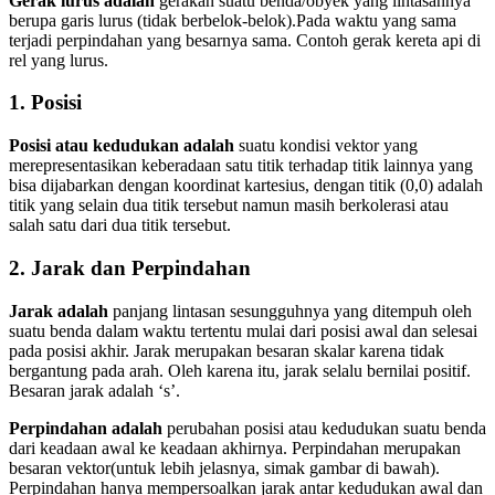
Gerak lurus adalah
gerakan suatu benda/obyek yang lintasannya
berupa garis lurus (tidak berbelok-belok).Pada waktu yang sama
terjadi perpindahan yang besarnya sama. Contoh gerak kereta api di
rel yang lurus.
1. Posisi
Posisi atau kedudukan adalah
suatu kondisi vektor yang
merepresentasikan keberadaan satu titik terhadap titik lainnya yang
bisa dijabarkan dengan koordinat kartesius, dengan titik (0,0) adalah
titik yang selain dua titik tersebut namun masih berkolerasi atau
salah satu dari dua titik tersebut.
2. Jarak dan Perpindahan
Jarak adalah
panjang lintasan sesungguhnya yang ditempuh oleh
suatu benda dalam waktu tertentu mulai dari posisi awal dan selesai
pada posisi akhir. Jarak merupakan besaran skalar karena tidak
bergantung pada arah. Oleh karena itu, jarak selalu bernilai positif.
Besaran jarak adalah ‘s’.
Perpindahan adalah
perubahan posisi atau kedudukan suatu benda
dari keadaan awal ke keadaan akhirnya. Perpindahan merupakan
besaran vektor(untuk lebih jelasnya, simak gambar di bawah).
Perpindahan hanya mempersoalkan jarak antar kedudukan awal dan