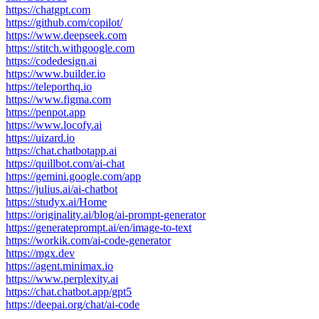
https://chatgpt.com
https://github.com/copilot/
https://www.deepseek.com
https://stitch.withgoogle.com
https://codedesign.ai
https://www.builder.io
https://teleporthq.io
https://www.figma.com
https://penpot.app
https://www.locofy.ai
https://uizard.io
https://chat.chatbotapp.ai
https://quillbot.com/ai-chat
https://gemini.google.com/app
https://julius.ai/ai-chatbot
https://studyx.ai/Home
https://originality.ai/blog/ai-prompt-generator
https://generateprompt.ai/en/image-to-text
https://workik.com/ai-code-generator
https://mgx.dev
https://agent.minimax.io
https://www.perplexity.ai
https://chat.chatbot.app/gpt5
https://deepai.org/chat/ai-code