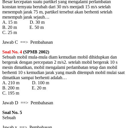
Besar kecepatan suatu partikel yang mengalami perlambatan
konstan ternyata berubah dari 30 m/s menjadi 15 m/s setelah
menempuh jarak 75 m, partikel tersebut akan berhenti setelah
menempuh jarak sejauh…
A. 15 m D. 30 m
B. 20 m E. 50 m
C. 25 m
Jawab C ==> Pembahasan
Soal No. 4
(SPMB 2002)
Sebuah mobil mula-mula diam kemudian mobil dihidupkan dan
bergerak dengan percepatan 2 m/s2. setelah mobil bergerak 10 s
mesin dimatikan, mobil mengalami perlambatan tetap dan mobil
berhenti 10 s kemudian jarak yang masih ditempuh mobil mulai saat
dimatikan sampai berhenti adalah…
A. 210 m D. 100 m
B. 200 m E. 20 m
C. 195 m
Jawab D ==> Pembahasan
Soal No. 5
Sebuah
Jawab x ==> Pembahasan