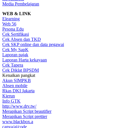
Media Pembelajaran
WEB & LINK
Elearning
Web 56
Pesona Edu
Cek Sertifikasi
Cek Absen dan TKD
Cek SKP online dan data pegawai
Cek My SapK
Laporan pajak
Laporan Harta kekayaan
Cek Tapera
Cek Diklat BPSDM
Kenaikan pangkat
Akun SIMPKB
Absen mobile
Rkas DKI Jakarta
Kierun
Info GTK
http://www.drv.tw/
Merapikan Script beautifier
Merapikan Script prettier
www.blackbox.a
canva/ai/code