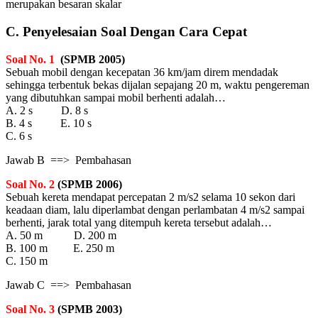
merupakan besaran skalar
C. Penyelesaian Soal Dengan Cara Cepat
Soal No. 1
(SPMB 2005)
Sebuah mobil dengan kecepatan 36 km/jam direm mendadak
sehingga terbentuk bekas dijalan sepajang 20 m, waktu pengereman
yang dibutuhkan sampai mobil berhenti adalah…
A. 2 s D. 8 s
B. 4 s E. 10 s
C. 6 s
Jawab B ==> Pembahasan
Soal No. 2
(SPMB 2006)
Sebuah kereta mendapat percepatan 2 m/s2 selama 10 sekon dari
keadaan diam, lalu diperlambat dengan perlambatan 4 m/s2 sampai
berhenti, jarak total yang ditempuh kereta tersebut adalah…
A. 50 m D. 200 m
B. 100 m E. 250 m
C. 150 m
Jawab C ==> Pembahasan
Soal No. 3
(SPMB 2003)