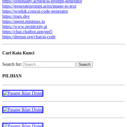
https://originality.ai/blog/ai-prompt-generator
https://generateprompt.ai/en/image-to-text
https://workik.com/ai-code-generator
https://mgx.dev
https://agent.minimax.io
https://www.perplexity.ai
https://chat.chatbot.app/gpt5
https://deepai.org/chat/ai-code
Cari Kata Kunci
Search for:
PILIHAN