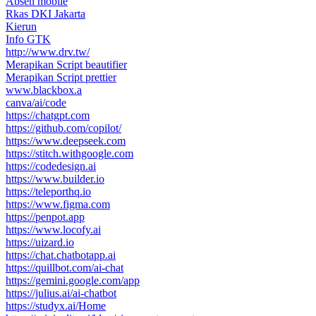
Absen mobile
Rkas DKI Jakarta
Kierun
Info GTK
http://www.drv.tw/
Merapikan Script beautifier
Merapikan Script prettier
www.blackbox.a
canva/ai/code
https://chatgpt.com
https://github.com/copilot/
https://www.deepseek.com
https://stitch.withgoogle.com
https://codedesign.ai
https://www.builder.io
https://teleporthq.io
https://www.figma.com
https://penpot.app
https://www.locofy.ai
https://uizard.io
https://chat.chatbotapp.ai
https://quillbot.com/ai-chat
https://gemini.google.com/app
https://julius.ai/ai-chatbot
https://studyx.ai/Home