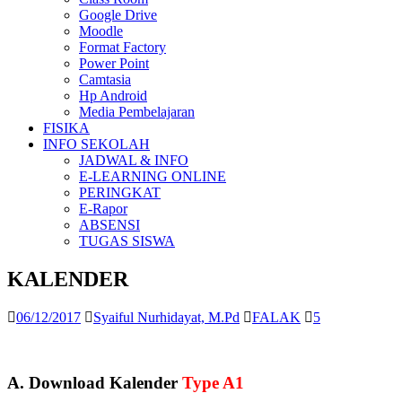
Google Drive
Moodle
Format Factory
Power Point
Camtasia
Hp Android
Media Pembelajaran
FISIKA
INFO SEKOLAH
JADWAL & INFO
E-LEARNING ONLINE
PERINGKAT
E-Rapor
ABSENSI
TUGAS SISWA
KALENDER
06/12/2017
Syaiful Nurhidayat, M.Pd
FALAK
5
A. Download Kalender
Type A1