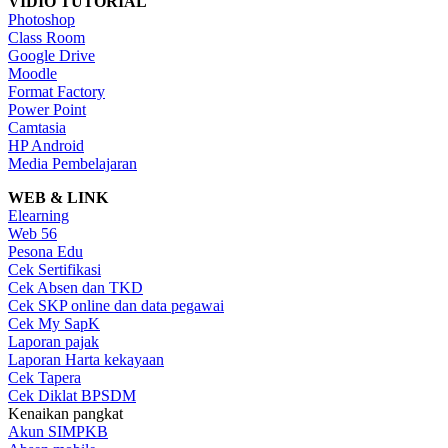
VIDIO TUTORIAL
Photoshop
Class Room
Google Drive
Moodle
Format Factory
Power Point
Camtasia
HP Android
Media Pembelajaran
WEB & LINK
Elearning
Web 56
Pesona Edu
Cek Sertifikasi
Cek Absen dan TKD
Cek SKP online dan data pegawai
Cek My SapK
Laporan pajak
Laporan Harta kekayaan
Cek Tapera
Cek Diklat BPSDM
Kenaikan pangkat
Akun SIMPKB