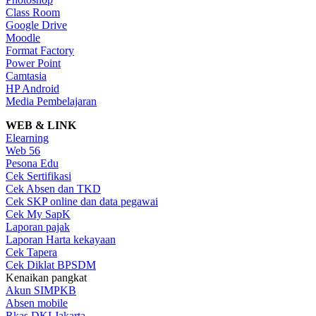
Class Room
Google Drive
Moodle
Format Factory
Power Point
Camtasia
HP Android
Media Pembelajaran
WEB & LINK
Elearning
Web 56
Pesona Edu
Cek Sertifikasi
Cek Absen dan TKD
Cek SKP online dan data pegawai
Cek My SapK
Laporan pajak
Laporan Harta kekayaan
Cek Tapera
Cek Diklat BPSDM
Kenaikan pangkat
Akun SIMPKB
Absen mobile
Rkas DKI Jakarta