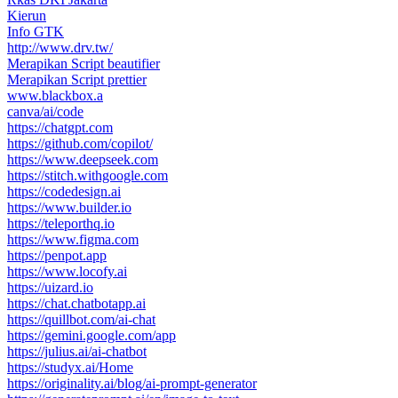
Kierun
Info GTK
http://www.drv.tw/
Merapikan Script beautifier
Merapikan Script prettier
www.blackbox.a
canva/ai/code
https://chatgpt.com
https://github.com/copilot/
https://www.deepseek.com
https://stitch.withgoogle.com
https://codedesign.ai
https://www.builder.io
https://teleporthq.io
https://www.figma.com
https://penpot.app
https://www.locofy.ai
https://uizard.io
https://chat.chatbotapp.ai
https://quillbot.com/ai-chat
https://gemini.google.com/app
https://julius.ai/ai-chatbot
https://studyx.ai/Home
https://originality.ai/blog/ai-prompt-generator