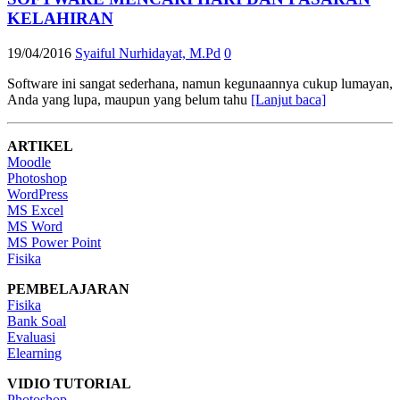
KELAHIRAN
19/04/2016
Syaiful Nurhidayat, M.Pd
0
Software ini sangat sederhana, namun kegunaannya cukup lumayan,
Anda yang lupa, maupun yang belum tahu
[Lanjut baca]
ARTIKEL
Moodle
Photoshop
WordPress
MS Excel
MS Word
MS Power Point
Fisika
PEMBELAJARAN
Fisika
Bank Soal
Evaluasi
Elearning
VIDIO TUTORIAL
Photoshop