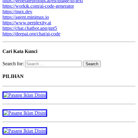
https://generateprompt.ai/en/image-to-text
https://workik.com/ai-code-generator
https://mgx.dev
https://agent.minimax.io
https://www.perplexity.ai
https://chat.chatbot.app/gpt5
https://deepai.org/chat/ai-code
Cari Kata Kunci
Search for:
PILIHAN