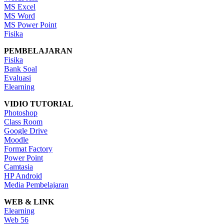
MS Excel
MS Word
MS Power Point
Fisika
PEMBELAJARAN
Fisika
Bank Soal
Evaluasi
Elearning
VIDIO TUTORIAL
Photoshop
Class Room
Google Drive
Moodle
Format Factory
Power Point
Camtasia
HP Android
Media Pembelajaran
WEB & LINK
Elearning
Web 56