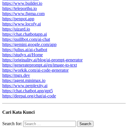
https://www.builder.io
https://teleporthq.io
https://www.figma.com
https://penpot.app
https://www.locofy.ai
https://uizard.io
https://chat.chatbotapp.ai
https://quillbot.com/ai-chat
https://gemini.google.com/app
https://julius.ai/ai-chatbot
https://studyx.ai/Home
https://originality.ai/blog/ai-prompt-generator
https://generateprompt.ai/en/image-to-text
https://workik.com/ai-code-generator
https://mgx.dev
https://agent.minimax.io
https://www.perplexity.ai
https://chat.chatbot.app/gpt5
https://deepai.org/chat/ai-code
Cari Kata Kunci
Search for: