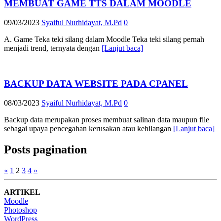
MEMBUAT GAME TTS DALAM MOODLE
09/03/2023
Syaiful Nurhidayat, M.Pd
0
A. Game Teka teki silang dalam Moodle Teka teki silang pernah
menjadi trend, ternyata dengan
[Lanjut baca]
BACKUP DATA WEBSITE PADA CPANEL
08/03/2023
Syaiful Nurhidayat, M.Pd
0
Backup data merupakan proses membuat salinan data maupun file
sebagai upaya pencegahan kerusakan atau kehilangan
[Lanjut baca]
Posts pagination
«
1
2
3
4
»
ARTIKEL
Moodle
Photoshop
WordPress