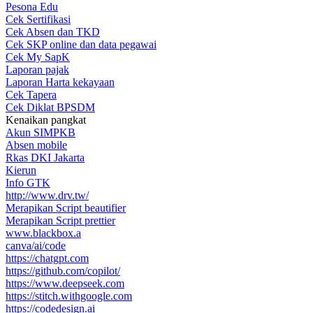
Pesona Edu
Cek Sertifikasi
Cek Absen dan TKD
Cek SKP online dan data pegawai
Cek My SapK
Laporan pajak
Laporan Harta kekayaan
Cek Tapera
Cek Diklat BPSDM
Kenaikan pangkat
Akun SIMPKB
Absen mobile
Rkas DKI Jakarta
Kierun
Info GTK
http://www.drv.tw/
Merapikan Script beautifier
Merapikan Script prettier
www.blackbox.a
canva/ai/code
https://chatgpt.com
https://github.com/copilot/
https://www.deepseek.com
https://stitch.withgoogle.com
https://codedesign.ai