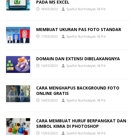
PADA MS EXCEL
18/03/2023
Syaiful Nurhidayat, M.Pd
MEMBUAT UKURAN PAS FOTO STANDAR
17/03/2023
Syaiful Nurhidayat, M.Pd
DOMAIN DAN EXTENSI DIBELAKANGNYA
16/03/2023
Syaiful Nurhidayat, M.Pd
CARA MENGHAPUS BACKGROUND FOTO
ONLINE GRATIS
16/03/2023
Syaiful Nurhidayat, M.Pd
CARA MEMBUAT HURUF BERPANGKAT DAN
SIMBOL KIMIA DI PHOTOSHOP
15/03/2023
Syaiful Nurhidayat, M.Pd