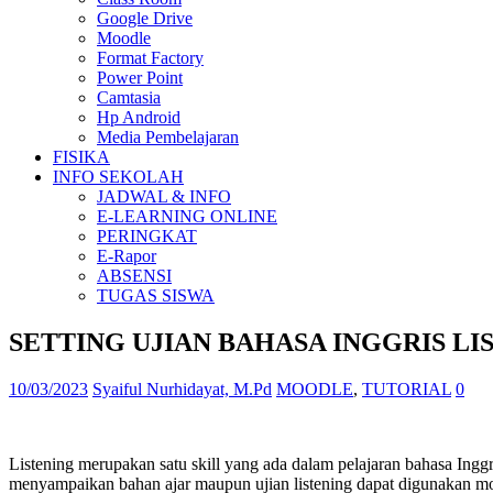
Google Drive
Moodle
Format Factory
Power Point
Camtasia
Hp Android
Media Pembelajaran
FISIKA
INFO SEKOLAH
JADWAL & INFO
E-LEARNING ONLINE
PERINGKAT
E-Rapor
ABSENSI
TUGAS SISWA
SETTING UJIAN BAHASA INGGRIS LI
10/03/2023
Syaiful Nurhidayat, M.Pd
MOODLE
,
TUTORIAL
0
Listening merupakan satu skill yang ada dalam pelajaran bahasa Inggri
menyampaikan bahan ajar maupun ujian listening dapat digunakan m