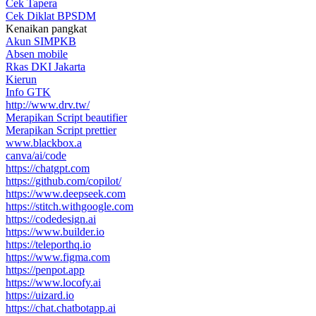
Cek Tapera
Cek Diklat BPSDM
Kenaikan pangkat
Akun SIMPKB
Absen mobile
Rkas DKI Jakarta
Kierun
Info GTK
http://www.drv.tw/
Merapikan Script beautifier
Merapikan Script prettier
www.blackbox.a
canva/ai/code
https://chatgpt.com
https://github.com/copilot/
https://www.deepseek.com
https://stitch.withgoogle.com
https://codedesign.ai
https://www.builder.io
https://teleporthq.io
https://www.figma.com
https://penpot.app
https://www.locofy.ai
https://uizard.io
https://chat.chatbotapp.ai