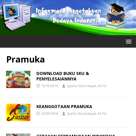
Pramuka
DOWNLOAD BUKU SKU &
PENYELESAIANNYA
19/10/2019
Syaiful Nurhidayat, M.Pd
KEANGGOTAAN PRAMUKA
23/09/2018
Syaiful Nurhidayat, M.Pd