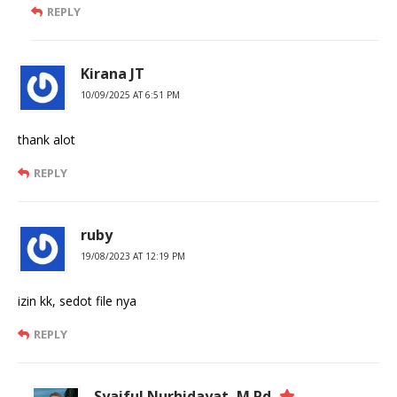
REPLY
Kirana JT
10/09/2025 AT 6:51 PM
thank alot
REPLY
ruby
19/08/2023 AT 12:19 PM
izin kk, sedot file nya
REPLY
Syaiful Nurhidayat, M.Pd