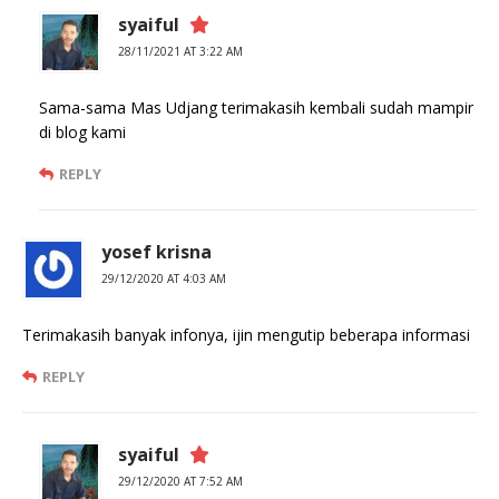
syaiful
28/11/2021 AT 3:22 AM
Sama-sama Mas Udjang terimakasih kembali sudah mampir
di blog kami
REPLY
yosef krisna
29/12/2020 AT 4:03 AM
Terimakasih banyak infonya, ijin mengutip beberapa informasi
REPLY
syaiful
29/12/2020 AT 7:52 AM