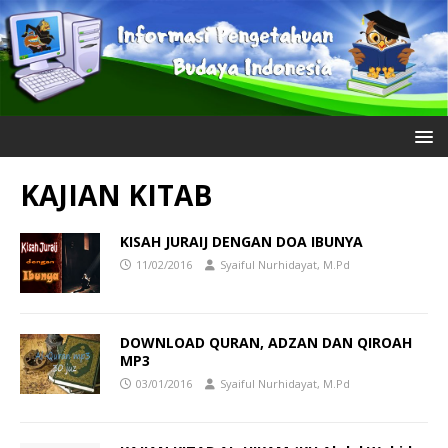
KAJIAN KITAB
KISAH JURAIJ DENGAN DOA IBUNYA
11/02/2016
Syaiful Nurhidayat, M.Pd
DOWNLOAD QURAN, ADZAN DAN QIROAH
MP3
03/01/2016
Syaiful Nurhidayat, M.Pd