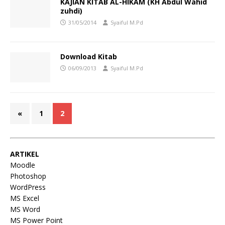
KAJIAN KITAB AL-HIKAM (KH Abdul Wahid
zuhdi)
31/05/2014
Syaiful M.Pd
Download Kitab
06/09/2013
Syaiful M.Pd
«
1
2
ARTIKEL
Moodle
Photoshop
WordPress
MS Excel
MS Word
MS Power Point