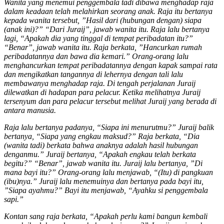
Wanita yang menemui penggembala tadi dibawa menghadap raja
dalam keadaan telah melahirkan seorang anak. Raja itu bertanya
kepada wanita tersebut, ”Hasil dari (hubungan dengan) siapa
(anak ini)?” “Dari Juraij”, jawab wanita itu. Raja lalu bertanya
lagi, “Apakah dia yang tinggal di tempat peribadatan itu?”
“Benar”, jawab wanita itu. Raja berkata, ”Hancurkan rumah
peribadatannya dan bawa dia kemari.” Orang-orang lalu
menghancurkan tempat peribadatannya dengan kapak sampai rata
dan mengikatkan tangannya di lehernya dengan tali lalu
membawanya menghadap raja. Di tengah perjalanan Juraij
dilewatkan di hadapan para pelacur. Ketika melihatnya Juraij
tersenyum dan para pelacur tersebut melihat Juraij yang berada di
antara manusia.
Raja lalu bertanya padanya, “Siapa ini menurutmu?”
Juraij balik
bertanya, “Siapa yang engkau maksud?” Raja berkata, “Dia
(wanita tadi) berkata bahwa anaknya adalah hasil hubungan
denganmu.” Juraij bertanya, “Apakah engkau telah berkata
begitu?” “Benar”, jawab wanita itu. Juraij lalu bertanya, ”Di
mana bayi itu?” Orang-orang lalu menjawab, “(Itu) di pangkuan
(ibu)nya.” Juraij lalu menemuinya dan bertanya pada bayi itu,
”Siapa ayahmu?” Bayi itu menjawab, “Ayahku si penggembala
sapi.”
Kontan sang raja berkata, “Apakah perlu kami bangun kembali