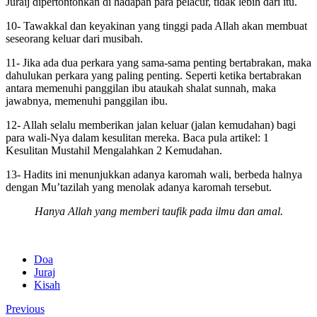
Juraij dipertontonkan di hadapan para pelacur, tidak lebih dari itu.
10- Tawakkal dan keyakinan yang tinggi pada Allah akan membuat
seseorang keluar dari musibah.
11- Jika ada dua perkara yang sama-sama penting bertabrakan, maka
dahulukan perkara yang paling penting. Seperti ketika bertabrakan
antara memenuhi panggilan ibu ataukah shalat sunnah, maka
jawabnya, memenuhi panggilan ibu.
12- Allah selalu memberikan jalan keluar (jalan kemudahan) bagi
para wali-Nya dalam kesulitan mereka. Baca pula artikel: 1
Kesulitan Mustahil Mengalahkan 2 Kemudahan.
13- Hadits ini menunjukkan adanya karomah wali, berbeda halnya
dengan Mu’tazilah yang menolak adanya karomah tersebut.
Hanya Allah yang memberi taufik pada ilmu dan amal.
Doa
Juraj
Kisah
Previous