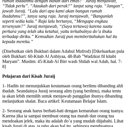
rumah ibadahmu dengan bahan dari emas?” Juraij menjawab,
“Tidak perlu”. “Ataukah dari perak?” lanjut sang raja. “Jangan”,
jawab Juraij. “Lalu dari apa kami akan bangun rumah
ibadahmu?”, tanya sang raja. Juraij menjawab, “Bangunlah
seperti sedia kala.”
Raja lalu bertanya, “Mengapa engkau
tersenyum?” Juraij menjawab, “(Saya tertawa) karena suatu
perkara yang telah aku ketahui, yaitu terkabulnya do’a ibuku
terhadap diriku.” Kemudian Juraij pun memberitahukan hal itu
kepada mereka.”
(Disebutkan oleh Bukhari dalam Adabul Mufrod) [Dikeluarkan pula
oleh Bukhari: 60-Kitab Al Anbiyaa, 48-Bab ”Wadzkur fil kitabi
Maryam”. Muslim: 45-Kitab Al Birr wash Shilah wal Adab, hal. 7-
8]
Pelajaran dari Kisah Juraij
1- Hadits ini menunjukkan keutamaan orang berilmu dibanding ahli
ibadah. Seandainya Juraij seorang alim (yang berilmu), maka tentu
ia akan lebih memilih untuk menjawab panggilan ibunya dibanding
melanjutkan shalat. Baca artikel: Keutamaan Belajar Islam.
2- Seorang anak harus berhati-hati dengan kemarahan orang tuanya.
Karena jika ia sampai membuat orang tua marah dan orang tua
mendoakan jelek, maka itu adalah do’a yang mudah diijabahi. Lihat
kisah Juraij di atas, ia tahu akan hal itu, sehingga membuatnya