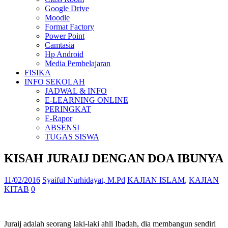
Google Drive
Moodle
Format Factory
Power Point
Camtasia
Hp Android
Media Pembelajaran
FISIKA
INFO SEKOLAH
JADWAL & INFO
E-LEARNING ONLINE
PERINGKAT
E-Rapor
ABSENSI
TUGAS SISWA
KISAH JURAIJ DENGAN DOA IBUNYA
11/02/2016
Syaiful Nurhidayat, M.Pd
KAJIAN ISLAM
,
KAJIAN
KITAB
0
Juraij adalah seorang laki-laki ahli Ibadah, dia membangun sendiri