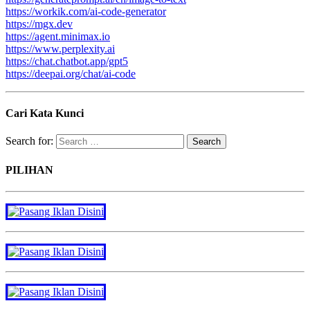
https://workik.com/ai-code-generator
https://mgx.dev
https://agent.minimax.io
https://www.perplexity.ai
https://chat.chatbot.app/gpt5
https://deepai.org/chat/ai-code
Cari Kata Kunci
Search for:
PILIHAN