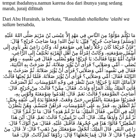
tempat ibadahnya.namun karena doa dari ibunya yang sedang
marah, juraij difitnah
Dari Abu Hurairah, ia berkata, ”Rasulullah
shallallahu ‘alaihi wa
sallam
bersabda,
مَا تَكَلَّمَ مَوْلُوْدٌ مِنَ النَّاسِ فِي مَهْدٍ إِلاَّ عِيْسَى بْنُ مَرْيَمَ صَلَّى اللهُ عَلَيْهِ
[وَسَلَّمَ] وَصَاحِبُ جُرِيْجٍ” قِيْلَ: يَا نَبِيَّ اللهِ! وَمَا صَاحِبُ جُرَيْجٍ؟ قَالَ:
“فَإِنَّ جُرَيْجًا كَانَ رَجُلاً رَاهِباً فِي صَوْمَعَةٍ لَهُ، وَكَانَ رَاعِيُ بَقَرٍ يَأْوِي إِلَى
أَسْفَلِ صَوْمَعَتِهِ، وَكَانَتْ اِمْرَأَةٌ مِنْ أَهْلِ الْقَرْيَةِ تَخْتَلِفُ إِلَى الرَّاعِي،
فَأَتَتْ أُمُّهُ يَوْمًٍا فَقَالَتْ: يَا جُرَيْجُ! وَهُوَ يُصّلِّى، فَقَالَ فِي نَفْسِهِ – وَهُوَ
يُصَلِّي – أُمِّي وَصَلاَتِي؟ فَرَأَى أَنْ يُؤْثِرَ صَلاَتَهُ، ثُمَّ صَرَخَتْ بِهِ الثَّانِيَةَ،
فَقَالَ فِي نَفْسِهِ: أُمِّي وَصَلاَتِي؟ فَرَأَى أَنْ يُؤْثِرَ صَلاَتَهُ. ثُمَّ صَرَخَتْ بِهِ
الثَالِثَةَ فَقَالَ: أُمِّي وَصَلاَتِي؟ فَرَأَى أَنْ يُؤْثِرَ صَلاَتَهُ. فَلَمَّا لَمْ يُجِبْهَا قَالَتْ:
لاَ أَمَاتَكَ اللهُ يَا جُرَيْجُ! حَتىَّ تَنْظُرَ فِي وَجْهِ المُوْمِسَاتِ. ثُمَّ انْصَرَفَتْ
فَأُتِيَ الْمَلِكُ بِتِلْكَ الْمَرْأَةِ وَلَدَتْ. فَقَالَ: مِمَّنْ؟ قَالَتْ: مِنْ جُرَيْجٍ. قَالَ:
أَصَاحِبُ الصَّوْمَعَةِ؟ قَالَتْ: نَعَمْ. قَالَ: اِهْدَمُوا صَوْمَعَتَهُ وَأْتُوْنِي بِهِ،
فَضَرَبُوْا صَوْمَعَتَهُ بِالْفُئُوْسِ، حَتىَّ وَقَعَتْ. فَجَعَلُوْا يَدَهُ إِلَى عُنُقِهِ بِحَبْلٍ؛
ثُمَّ انْطَلَقَ بِهِ، فَمَرَّ بِهِ عَلَى الْمُوْمِسَاتِ، فَرَآهُنَّ فَتَبَسَّمَ، وَهُنَّ يَنْظُرْنَ
إِلَيْهِ فِي النَّاسِ. فَقَالَ الْمَلِكُ: مَا تَزْعُمُ هَذِهِ؟ قَالَ: مَا تَزْعُمُ؟ قَالَ:
تَزْعُمُ أَنَّ وَلَدَهَا مِنْكَ. قَالَ: أَنْتِ تَزْعَمِيْنَ؟ قَالَتْ: نَعَمْ. قَالَ: أَيْنَ هَذَا
الصَّغِيْرُ؟ قَالُوْا: هَذَا فِي حُجْرِهَا، فَأَقْبَلَ عَلَيْهِ. فَقَالَ: مَنْ أَبُوْكَ؟ قَالَ:
رَاعِي الْبَقَرِ. قَالَ الْمَلِكُ: أَنَجْعَلُ صَوْمَعَتَكَ مِنْ ذَهَبٍ؟ قَالَ: لاَ. قَالَ: مِنْ
فِضَّةٍ؟ قَالَ: لاَ. قَالَ: فَمَا نَجْعَلُهَا؟ قَالَ: رَدُّوْهَا كَمَا كَانَتْ. قَالَ: فَمَا