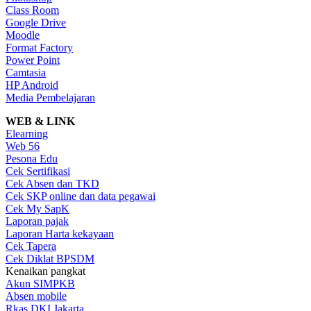
Class Room
Google Drive
Moodle
Format Factory
Power Point
Camtasia
HP Android
Media Pembelajaran
WEB & LINK
Elearning
Web 56
Pesona Edu
Cek Sertifikasi
Cek Absen dan TKD
Cek SKP online dan data pegawai
Cek My SapK
Laporan pajak
Laporan Harta kekayaan
Cek Tapera
Cek Diklat BPSDM
Kenaikan pangkat
Akun SIMPKB
Absen mobile
Rkas DKI Jakarta