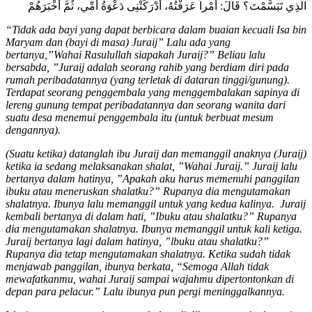
الَّذِي تَبَسَّمْتَ؟ قَالَ: أَمْراً عَرَفْتُهُ، أَدْرَكَتْنِى دَعْوَةُ أُمِّي، ثُمَّ أَخْبَرَهُمْ
“Tidak ada bayi yang dapat berbicara dalam buaian kecuali Isa bin
Maryam dan (bayi di masa) Juraij” Lalu ada yang
bertanya,”Wahai Rasulullah siapakah Juraij?” Beliau lalu
bersabda, ”Juraij adalah seorang rahib yang berdiam diri pada
rumah peribadatannya (yang terletak di dataran tinggi/gunung).
Terdapat seorang penggembala yang menggembalakan sapinya di
lereng gunung tempat peribadatannya dan seorang wanita dari
suatu desa menemui penggembala itu (untuk berbuat mesum
dengannya).
(Suatu ketika) datanglah ibu Juraij dan memanggil anaknya (Juraij)
ketika ia sedang melaksanakan shalat, ”Wahai Juraij.” Juraij lalu
bertanya dalam hatinya, ”Apakah aku harus memenuhi panggilan
ibuku atau meneruskan shalatku?” Rupanya dia mengutamakan
shalatnya. Ibunya lalu memanggil untuk yang kedua kalinya. Juraij
kembali bertanya di dalam hati, ”Ibuku atau shalatku?” Rupanya
dia mengutamakan shalatnya. Ibunya memanggil untuk kali ketiga.
Juraij bertanya lagi dalam hatinya, ”lbuku atau shalatku?”
Rupanya dia tetap mengutamakan shalatnya. Ketika sudah tidak
menjawab panggilan, ibunya berkata, “Semoga Allah tidak
mewafatkanmu, wahai Juraij sampai wajahmu dipertontonkan di
depan para pelacur.” Lalu ibunya pun pergi meninggalkannya.