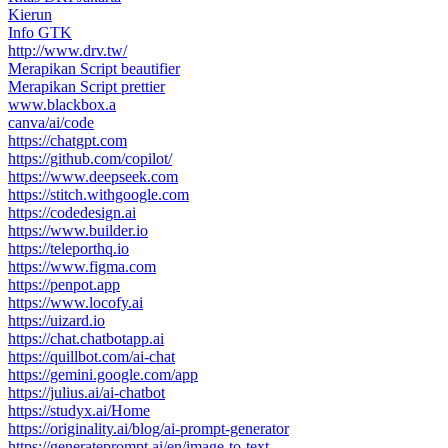
Kierun
Info GTK
http://www.drv.tw/
Merapikan Script beautifier
Merapikan Script prettier
www.blackbox.a
canva/ai/code
https://chatgpt.com
https://github.com/copilot/
https://www.deepseek.com
https://stitch.withgoogle.com
https://codedesign.ai
https://www.builder.io
https://teleporthq.io
https://www.figma.com
https://penpot.app
https://www.locofy.ai
https://uizard.io
https://chat.chatbotapp.ai
https://quillbot.com/ai-chat
https://gemini.google.com/app
https://julius.ai/ai-chatbot
https://studyx.ai/Home
https://originality.ai/blog/ai-prompt-generator
https://generateprompt.ai/en/image-to-text