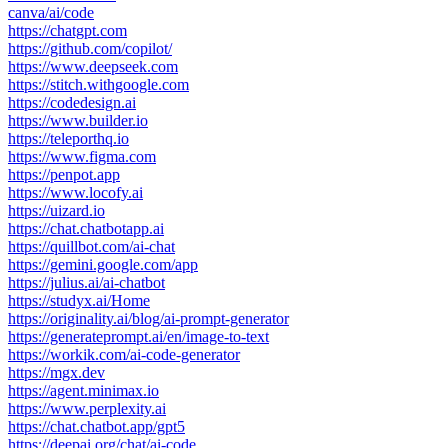
canva/ai/code
https://chatgpt.com
https://github.com/copilot/
https://www.deepseek.com
https://stitch.withgoogle.com
https://codedesign.ai
https://www.builder.io
https://teleporthq.io
https://www.figma.com
https://penpot.app
https://www.locofy.ai
https://uizard.io
https://chat.chatbotapp.ai
https://quillbot.com/ai-chat
https://gemini.google.com/app
https://julius.ai/ai-chatbot
https://studyx.ai/Home
https://originality.ai/blog/ai-prompt-generator
https://generateprompt.ai/en/image-to-text
https://workik.com/ai-code-generator
https://mgx.dev
https://agent.minimax.io
https://www.perplexity.ai
https://chat.chatbot.app/gpt5
https://deepai.org/chat/ai-code