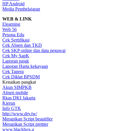
HP Android
Media Pembelajaran
WEB & LINK
Elearning
Web 56
Pesona Edu
Cek Sertifikasi
Cek Absen dan TKD
Cek SKP online dan data pegawai
Cek My SapK
Laporan pajak
Laporan Harta kekayaan
Cek Tapera
Cek Diklat BPSDM
Kenaikan pangkat
Akun SIMPKB
Absen mobile
Rkas DKI Jakarta
Kierun
Info GTK
http://www.drv.tw/
Merapikan Script beautifier
Merapikan Script prettier
www.blackbox.a