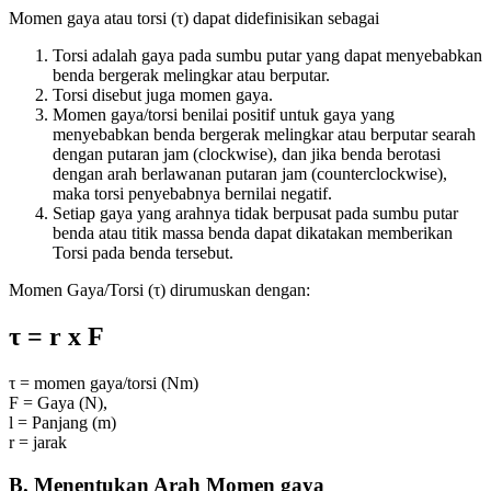
Momen gaya atau torsi (τ) dapat didefinisikan sebagai
Torsi adalah gaya pada sumbu putar yang dapat menyebabkan
benda bergerak melingkar atau berputar.
Torsi disebut juga momen gaya.
Momen gaya/torsi benilai positif untuk gaya yang
menyebabkan benda bergerak melingkar atau berputar searah
dengan putaran jam (clockwise), dan jika benda berotasi
dengan arah berlawanan putaran jam (counterclockwise),
maka torsi penyebabnya bernilai negatif.
Setiap gaya yang arahnya tidak berpusat pada sumbu putar
benda atau titik massa benda dapat dikatakan memberikan
Torsi pada benda tersebut.
Momen Gaya/Torsi (τ) dirumuskan dengan:
τ = r x F
τ = momen gaya/torsi (Nm)
F = Gaya (N),
l = Panjang (m)
r = jarak
B. Menentukan Arah Momen gaya