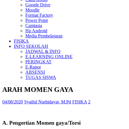
Google Drive
Moodle
Format Factory
Power Point
Camtasia
Hp Android
Media Pembelajaran
FISIKA
INFO SEKOLAH
JADWAL & INFO
E-LEARNING ONLINE
PERINGKAT
E-Rapor
ABSENSI
TUGAS SISWA
ARAH MOMEN GAYA
04/08/2020
Syaiful Nurhidayat, M.Pd
FISIKA
2
A. Pengertian Momen gaya/Torsi