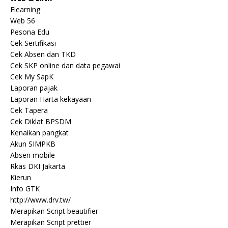
Elearning
Web 56
Pesona Edu
Cek Sertifikasi
Cek Absen dan TKD
Cek SKP online dan data pegawai
Cek My SapK
Laporan pajak
Laporan Harta kekayaan
Cek Tapera
Cek Diklat BPSDM
Kenaikan pangkat
Akun SIMPKB
Absen mobile
Rkas DKI Jakarta
Kierun
Info GTK
http://www.drv.tw/
Merapikan Script beautifier
Merapikan Script prettier