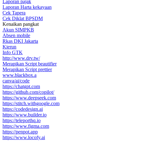
Laporan pajak
Laporan Harta kekayaan
Cek Tapera
Cek Diklat BPSDM
Kenaikan pangkat
Akun SIMPKB
Absen mobile
Rkas DKI Jakarta
Kierun
Info GTK
http://www.drv.tw/
Merapikan Script beautifier
Merapikan Script prettier
www.blackbox.a
canva/ai/code
https://chatgpt.com
https://github.com/copilot/
https://www.deepseek.com
https://stitch.withgoogle.com
https://codedesign.ai
https://www.builder.io
https://teleporthq.io
https://www.figma.com
https://penpot.app
https://www.locofy.ai