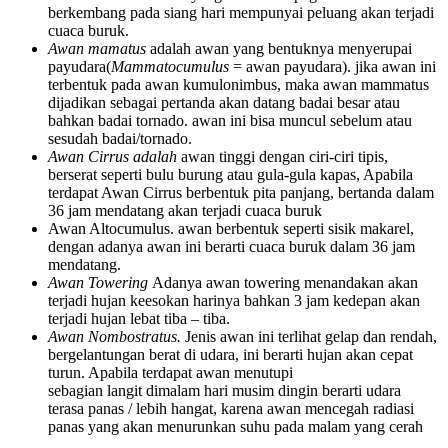
berkembang pada siang hari mempunyai peluang akan terjadi
cuaca buruk.
Awan mamatus
adalah awan yang bentuknya menyerupai
payudara(
Mammatocumulus
= awan payudara). jika awan ini
terbentuk pada awan kumulonimbus, maka awan mammatus
dijadikan sebagai pertanda akan datang badai besar atau
bahkan badai tornado. awan ini bisa muncul sebelum atau
sesudah badai/tornado.
Awan Cirrus adalah
awan tinggi dengan ciri-ciri tipis,
berserat seperti bulu burung atau gula-gula kapas, Apabila
terdapat Awan Cirrus berbentuk pita panjang, bertanda dalam
36 jam mendatang akan terjadi cuaca buruk
Awan Altocumulus. awan berbentuk seperti sisik makarel,
dengan adanya awan ini berarti cuaca buruk dalam 36 jam
mendatang.
Awan Towering
Adanya awan towering menandakan akan
terjadi hujan keesokan harinya bahkan 3 jam kedepan akan
terjadi hujan lebat tiba – tiba.
Awan Nombostratus.
Jenis awan ini terlihat gelap dan rendah,
bergelantungan berat di udara, ini berarti hujan akan cepat
turun. Apabila terdapat awan menutupi
sebagian langit dimalam hari musim dingin berarti udara
terasa panas / lebih hangat, karena awan mencegah radiasi
panas yang akan menurunkan suhu pada malam yang cerah