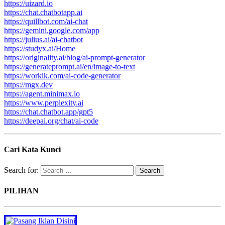
https://uizard.io
https://chat.chatbotapp.ai
https://quillbot.com/ai-chat
https://gemini.google.com/app
https://julius.ai/ai-chatbot
https://studyx.ai/Home
https://originality.ai/blog/ai-prompt-generator
https://generateprompt.ai/en/image-to-text
https://workik.com/ai-code-generator
https://mgx.dev
https://agent.minimax.io
https://www.perplexity.ai
https://chat.chatbot.app/gpt5
https://deepai.org/chat/ai-code
Cari Kata Kunci
Search for:
PILIHAN