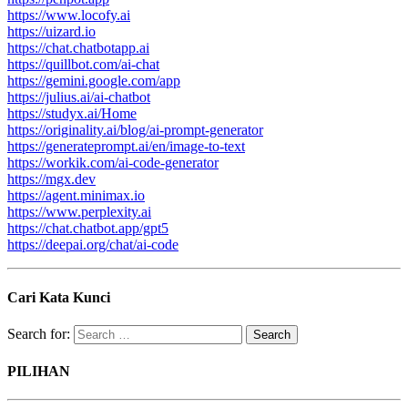
https://www.locofy.ai
https://uizard.io
https://chat.chatbotapp.ai
https://quillbot.com/ai-chat
https://gemini.google.com/app
https://julius.ai/ai-chatbot
https://studyx.ai/Home
https://originality.ai/blog/ai-prompt-generator
https://generateprompt.ai/en/image-to-text
https://workik.com/ai-code-generator
https://mgx.dev
https://agent.minimax.io
https://www.perplexity.ai
https://chat.chatbot.app/gpt5
https://deepai.org/chat/ai-code
Cari Kata Kunci
Search for:
PILIHAN