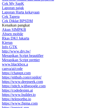
Cek My SapK
Laporan pajak
Laporan Harta kekayaan
Cek Tapera
Cek Diklat BPSDM
Kenaikan pangkat
Akun SIMPKB
Absen mobile
Rkas DKI Jakarta
Kierun
Info GTK
http://www.drv.tw/
Merapikan Script beautifier
Merapikan Script prettier
www.blackbox.a
canva/ai/code
https://chatgpt.com
https://github.com/copilot/
https://www.deepseek.com
https://stitch.withgoogle.com
https://codedesign.ai
https://www.builder.io
https://teleporthq.io
https://www.figma.com
https://penpot.app