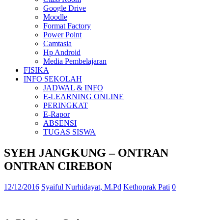
Google Drive
Moodle
Format Factory
Power Point
Camtasia
Hp Android
Media Pembelajaran
FISIKA
INFO SEKOLAH
JADWAL & INFO
E-LEARNING ONLINE
PERINGKAT
E-Rapor
ABSENSI
TUGAS SISWA
SYEH JANGKUNG – ONTRAN
ONTRAN CIREBON
12/12/2016
Syaiful Nurhidayat, M.Pd
Kethoprak Pati
0