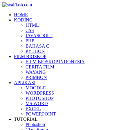
HOME
KODING
HTML
CSS
JAVASCRIPT
PHP
BAHASA C
PYTHON
FILM BIOSKOP
FILM BIOSKOP INDONESIA
CERITA FILM
WAYANG
PRIMBON
APLIKASI
MOODLE
WORDPRESS
PHOTOSHOP
MS WORD
EXCEL
POWERPOINT
TUTORIAL
Photoshop
Class Room