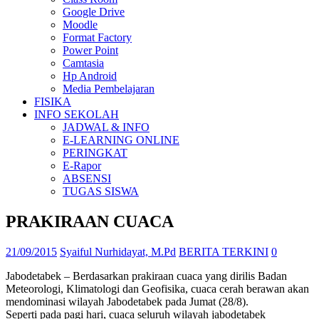
Google Drive
Moodle
Format Factory
Power Point
Camtasia
Hp Android
Media Pembelajaran
FISIKA
INFO SEKOLAH
JADWAL & INFO
E-LEARNING ONLINE
PERINGKAT
E-Rapor
ABSENSI
TUGAS SISWA
PRAKIRAAN CUACA
21/09/2015
Syaiful Nurhidayat, M.Pd
BERITA TERKINI
0
Jabodetabek – Berdasarkan prakiraan cuaca yang dirilis Badan
Meteorologi, Klimatologi dan Geofisika, cuaca cerah berawan akan
mendominasi wilayah Jabodetabek pada Jumat (28/8).
Seperti pada pagi hari, cuaca seluruh wilayah jabodetabek