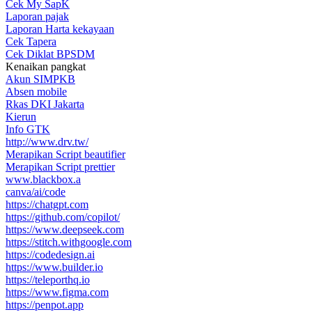
Cek My SapK
Laporan pajak
Laporan Harta kekayaan
Cek Tapera
Cek Diklat BPSDM
Kenaikan pangkat
Akun SIMPKB
Absen mobile
Rkas DKI Jakarta
Kierun
Info GTK
http://www.drv.tw/
Merapikan Script beautifier
Merapikan Script prettier
www.blackbox.a
canva/ai/code
https://chatgpt.com
https://github.com/copilot/
https://www.deepseek.com
https://stitch.withgoogle.com
https://codedesign.ai
https://www.builder.io
https://teleporthq.io
https://www.figma.com
https://penpot.app