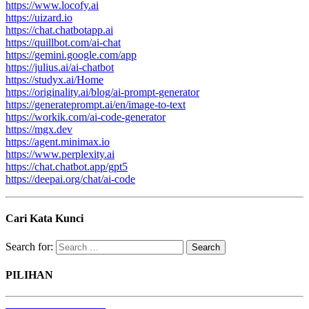
https://www.locofy.ai
https://uizard.io
https://chat.chatbotapp.ai
https://quillbot.com/ai-chat
https://gemini.google.com/app
https://julius.ai/ai-chatbot
https://studyx.ai/Home
https://originality.ai/blog/ai-prompt-generator
https://generateprompt.ai/en/image-to-text
https://workik.com/ai-code-generator
https://mgx.dev
https://agent.minimax.io
https://www.perplexity.ai
https://chat.chatbot.app/gpt5
https://deepai.org/chat/ai-code
Cari Kata Kunci
Search for:
PILIHAN