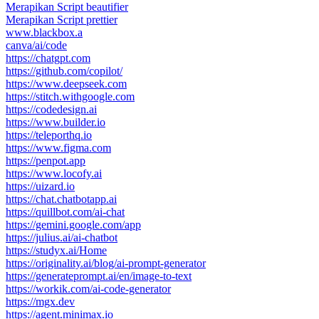
Merapikan Script beautifier
Merapikan Script prettier
www.blackbox.a
canva/ai/code
https://chatgpt.com
https://github.com/copilot/
https://www.deepseek.com
https://stitch.withgoogle.com
https://codedesign.ai
https://www.builder.io
https://teleporthq.io
https://www.figma.com
https://penpot.app
https://www.locofy.ai
https://uizard.io
https://chat.chatbotapp.ai
https://quillbot.com/ai-chat
https://gemini.google.com/app
https://julius.ai/ai-chatbot
https://studyx.ai/Home
https://originality.ai/blog/ai-prompt-generator
https://generateprompt.ai/en/image-to-text
https://workik.com/ai-code-generator
https://mgx.dev
https://agent.minimax.io