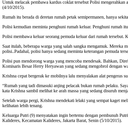
Untuk melacak pembawa kardus coklat tersebut Polisi mengerahkan a
(4/10/2015).
Rumah itu berada di deretan rumah petak semipermanen, hanya sekitar
Polisi kemudian meminta penghuni rumah keluar. Penghuni rumah itu 
Polisi membawa keluar seorang pemuda keluar dari rumah tersebut. Ke
Saat itulah, beberapa warga yang salah sangka mengamuk. Mereka me
polisi..Padahal, polisi hanya sedang meminta keterangan pemuda ters
Polisi pun mendorong warga yang mencoba mendesak. Bahkan, Direk
Komisaris Besar Herry Heryawan yang sedang mengobrol dengan wa
Krishna cepat bergerak ke mobilnya lalu menyalakan alat pengeras su
“Rumah yang tadi dimasuki anjing pelacak bukan rumah pelaku. Saya 
kata Krishna sambil melihat ke arah massa yang sedang disuruh menj
Setelah warga pergi, Krishna mendekati lelaki yang sempat kaget me
kelihatan lebih tenang.
Keluarga Putri (9) menyatakan ingin bertemu dengan pembunuh Putri 
Kalideres, Kecamatan Kalideres, Jakarta Barat, Senin (5/10/2015).