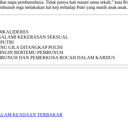
hat siapa pembunuhnya. Tidak punya hati nurani sama sekali,” kata Rifa
mbunuh tega melakukan hal keji terhadap Putri yang masih anak-anak.
DIKALIDERES
NGALAMI KEKERASAN SEKSUAL
PUTRI
G GILA DITANGKAP POLISI
 INGIN BERTEMU PEMBUNUH
EMBUNUH DAN PEMERKOSA BOCAH DALAM KARDUS
DALAM KEADAAN TERBAKAR