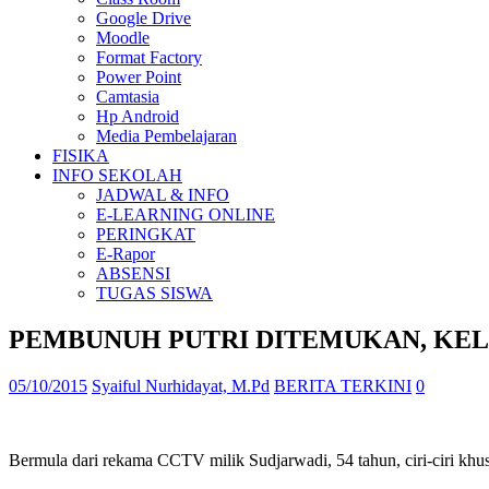
Google Drive
Moodle
Format Factory
Power Point
Camtasia
Hp Android
Media Pembelajaran
FISIKA
INFO SEKOLAH
JADWAL & INFO
E-LEARNING ONLINE
PERINGKAT
E-Rapor
ABSENSI
TUGAS SISWA
PEMBUNUH PUTRI DITEMUKAN, KEL
05/10/2015
Syaiful Nurhidayat, M.Pd
BERITA TERKINI
0
Bermula dari rekama CCTV milik Sudjarwadi, 54 tahun, ciri-ciri kh