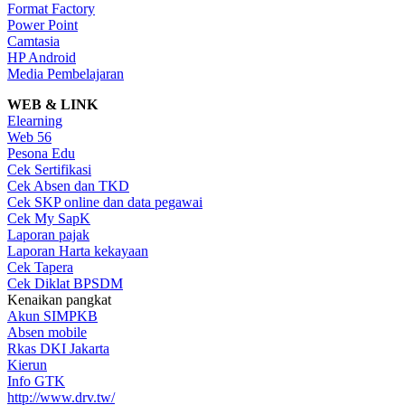
Format Factory
Power Point
Camtasia
HP Android
Media Pembelajaran
WEB & LINK
Elearning
Web 56
Pesona Edu
Cek Sertifikasi
Cek Absen dan TKD
Cek SKP online dan data pegawai
Cek My SapK
Laporan pajak
Laporan Harta kekayaan
Cek Tapera
Cek Diklat BPSDM
Kenaikan pangkat
Akun SIMPKB
Absen mobile
Rkas DKI Jakarta
Kierun
Info GTK
http://www.drv.tw/