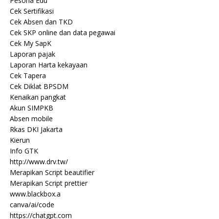
Pesona Edu
Cek Sertifikasi
Cek Absen dan TKD
Cek SKP online dan data pegawai
Cek My SapK
Laporan pajak
Laporan Harta kekayaan
Cek Tapera
Cek Diklat BPSDM
Kenaikan pangkat
Akun SIMPKB
Absen mobile
Rkas DKI Jakarta
Kierun
Info GTK
http://www.drv.tw/
Merapikan Script beautifier
Merapikan Script prettier
www.blackbox.a
canva/ai/code
https://chatgpt.com