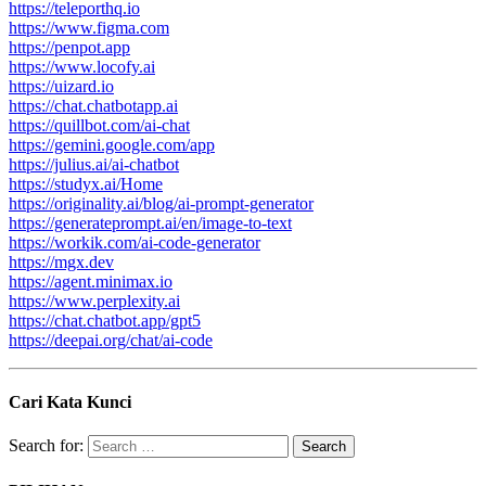
https://teleporthq.io
https://www.figma.com
https://penpot.app
https://www.locofy.ai
https://uizard.io
https://chat.chatbotapp.ai
https://quillbot.com/ai-chat
https://gemini.google.com/app
https://julius.ai/ai-chatbot
https://studyx.ai/Home
https://originality.ai/blog/ai-prompt-generator
https://generateprompt.ai/en/image-to-text
https://workik.com/ai-code-generator
https://mgx.dev
https://agent.minimax.io
https://www.perplexity.ai
https://chat.chatbot.app/gpt5
https://deepai.org/chat/ai-code
Cari Kata Kunci
Search for: