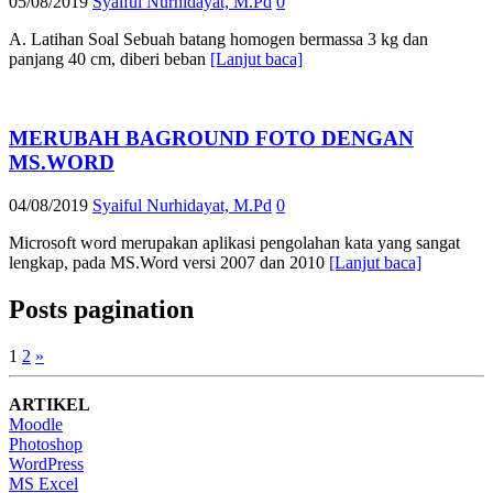
05/08/2019
Syaiful Nurhidayat, M.Pd
0
A. Latihan Soal Sebuah batang homogen bermassa 3 kg dan
panjang 40 cm, diberi beban
[Lanjut baca]
MERUBAH BAGROUND FOTO DENGAN
MS.WORD
04/08/2019
Syaiful Nurhidayat, M.Pd
0
Microsoft word merupakan aplikasi pengolahan kata yang sangat
lengkap, pada MS.Word versi 2007 dan 2010
[Lanjut baca]
Posts pagination
1
2
»
ARTIKEL
Moodle
Photoshop
WordPress
MS Excel