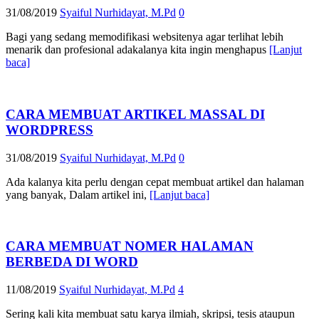
31/08/2019
Syaiful Nurhidayat, M.Pd
0
Bagi yang sedang memodifikasi websitenya agar terlihat lebih
menarik dan profesional adakalanya kita ingin menghapus
[Lanjut
baca]
CARA MEMBUAT ARTIKEL MASSAL DI
WORDPRESS
31/08/2019
Syaiful Nurhidayat, M.Pd
0
Ada kalanya kita perlu dengan cepat membuat artikel dan halaman
yang banyak, Dalam artikel ini,
[Lanjut baca]
CARA MEMBUAT NOMER HALAMAN
BERBEDA DI WORD
11/08/2019
Syaiful Nurhidayat, M.Pd
4
Sering kali kita membuat satu karya ilmiah, skripsi, tesis ataupun