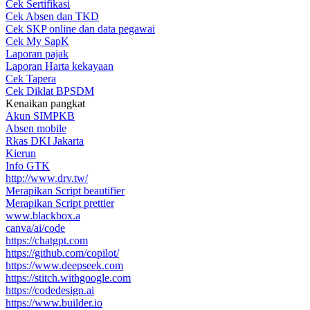
Cek Sertifikasi
Cek Absen dan TKD
Cek SKP online dan data pegawai
Cek My SapK
Laporan pajak
Laporan Harta kekayaan
Cek Tapera
Cek Diklat BPSDM
Kenaikan pangkat
Akun SIMPKB
Absen mobile
Rkas DKI Jakarta
Kierun
Info GTK
http://www.drv.tw/
Merapikan Script beautifier
Merapikan Script prettier
www.blackbox.a
canva/ai/code
https://chatgpt.com
https://github.com/copilot/
https://www.deepseek.com
https://stitch.withgoogle.com
https://codedesign.ai
https://www.builder.io