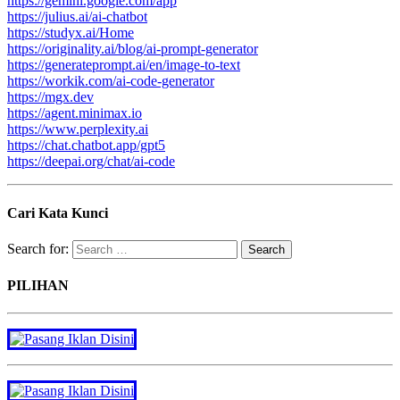
https://gemini.google.com/app
https://julius.ai/ai-chatbot
https://studyx.ai/Home
https://originality.ai/blog/ai-prompt-generator
https://generateprompt.ai/en/image-to-text
https://workik.com/ai-code-generator
https://mgx.dev
https://agent.minimax.io
https://www.perplexity.ai
https://chat.chatbot.app/gpt5
https://deepai.org/chat/ai-code
Cari Kata Kunci
Search for:
PILIHAN