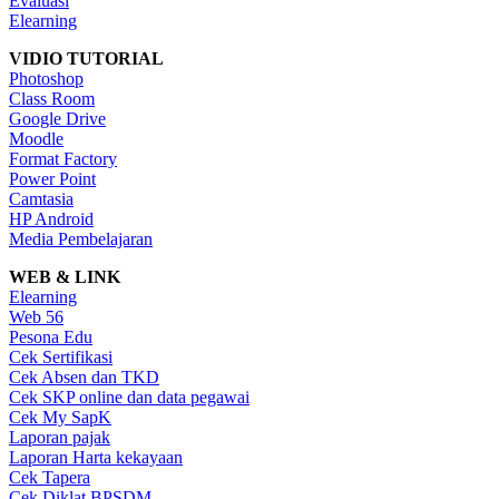
Evaluasi
Elearning
VIDIO TUTORIAL
Photoshop
Class Room
Google Drive
Moodle
Format Factory
Power Point
Camtasia
HP Android
Media Pembelajaran
WEB & LINK
Elearning
Web 56
Pesona Edu
Cek Sertifikasi
Cek Absen dan TKD
Cek SKP online dan data pegawai
Cek My SapK
Laporan pajak
Laporan Harta kekayaan
Cek Tapera
Cek Diklat BPSDM