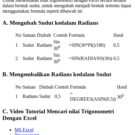
Untuk menentukan nilai trigonometri dengan excel secara default
dalam bentuk sudut, untuk mengubah menjadi bentuk tertentu dapat
menggunakan formula seperti dibawah ini
A. Mengubah Sudut kedalam Radians
No
Satuan
Diubah
Contoh
Formula
Hasil
Sin
1
Sudut
Radians
=SIN(30*PI()/180)
0,5
0
30
Sin
2
Sudut
Radians
=SIN(RADIANS(30))
0,5
0
30
B. Mengembalikan Radians kedalam Sudut
No
Satuan
Diubah
Contoh
Formula
Hasil
=
0
1
Radians
Sudut
0,5
30
DEGREES(ASIN(0.5))
C. Video Tutorial Mencari nilai Trigonometri
Dengan Excel
MS Excel