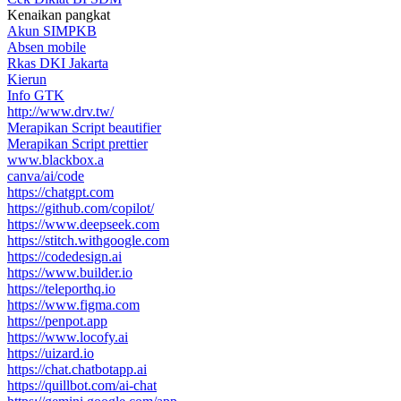
Kenaikan pangkat
Akun SIMPKB
Absen mobile
Rkas DKI Jakarta
Kierun
Info GTK
http://www.drv.tw/
Merapikan Script beautifier
Merapikan Script prettier
www.blackbox.a
canva/ai/code
https://chatgpt.com
https://github.com/copilot/
https://www.deepseek.com
https://stitch.withgoogle.com
https://codedesign.ai
https://www.builder.io
https://teleporthq.io
https://www.figma.com
https://penpot.app
https://www.locofy.ai
https://uizard.io
https://chat.chatbotapp.ai
https://quillbot.com/ai-chat