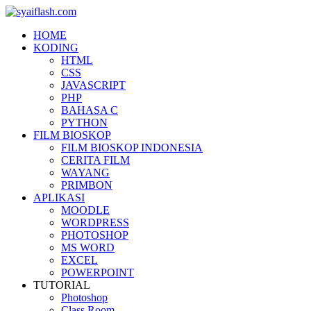
HOME
KODING
HTML
CSS
JAVASCRIPT
PHP
BAHASA C
PYTHON
FILM BIOSKOP
FILM BIOSKOP INDONESIA
CERITA FILM
WAYANG
PRIMBON
APLIKASI
MOODLE
WORDPRESS
PHOTOSHOP
MS WORD
EXCEL
POWERPOINT
TUTORIAL
Photoshop
Class Room