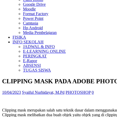
Google Drive
Moodle
Format Factory
Power Point
Camtasia
Hp Android
Media Pembelajaran
FISIKA
INFO SEKOLAH
JADWAL & INFO
E-LEARNING ONLINE
PERINGKAT
E-Rapor
ABSENSI
TUGAS SISWA
CLIPPING MASK PADA ADOBE PHOT
10/04/2023
Syaiful Nurhidayat, M.Pd
PHOTOSHOP
0
Clipping mask merupakan salah satu teknik dasar dalam menggunakan
Clipping mask melibatkan dua buah objek yaitu objek yang di clippin