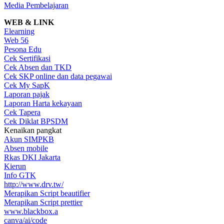
Media Pembelajaran
WEB & LINK
Elearning
Web 56
Pesona Edu
Cek Sertifikasi
Cek Absen dan TKD
Cek SKP online dan data pegawai
Cek My SapK
Laporan pajak
Laporan Harta kekayaan
Cek Tapera
Cek Diklat BPSDM
Kenaikan pangkat
Akun SIMPKB
Absen mobile
Rkas DKI Jakarta
Kierun
Info GTK
http://www.drv.tw/
Merapikan Script beautifier
Merapikan Script prettier
www.blackbox.a
canva/ai/code