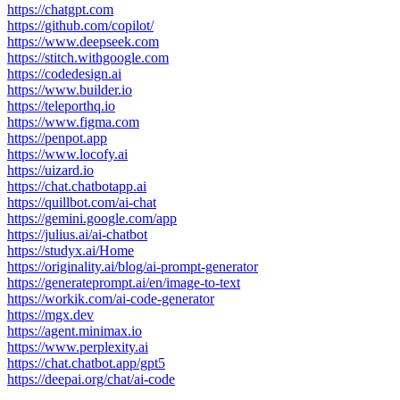
https://chatgpt.com
https://github.com/copilot/
https://www.deepseek.com
https://stitch.withgoogle.com
https://codedesign.ai
https://www.builder.io
https://teleporthq.io
https://www.figma.com
https://penpot.app
https://www.locofy.ai
https://uizard.io
https://chat.chatbotapp.ai
https://quillbot.com/ai-chat
https://gemini.google.com/app
https://julius.ai/ai-chatbot
https://studyx.ai/Home
https://originality.ai/blog/ai-prompt-generator
https://generateprompt.ai/en/image-to-text
https://workik.com/ai-code-generator
https://mgx.dev
https://agent.minimax.io
https://www.perplexity.ai
https://chat.chatbot.app/gpt5
https://deepai.org/chat/ai-code