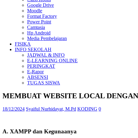
Google Drive
Moodle
Format Factory
Power Point
Camtasia
Hp Android
Media Pembelajaran
FISIKA
INFO SEKOLAH
JADWAL & INFO
E-LEARNING ONLINE
PERINGKAT
E-Rapor
ABSENSI
TUGAS SISWA
MEMBUAT WEBSITE LOCAL DENGAN
18/12/2024
Syaiful Nurhidayat, M.Pd
KODING
0
A. XAMPP dan Kegunaanya