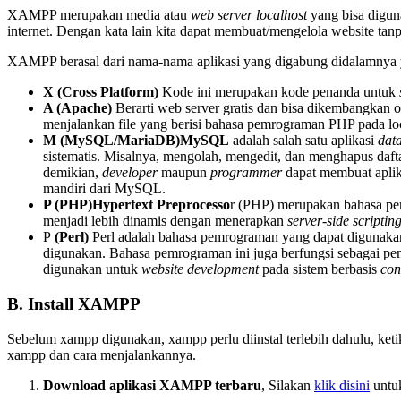
XAMPP merupakan media atau
web server localhost
yang bisa digun
internet. Dengan kata lain kita dapat membuat/mengelola website ta
XAMPP berasal dari nama-nama aplikasi yang digabung didalamnya y
X (Cross Platform)
Kode ini merupakan kode penanda untuk
A (Apache)
Berarti web server gratis dan bisa dikembangkan o
menjalankan file yang berisi bahasa pemrograman PHP pada loc
M (MySQL/MariaDB)MySQL
adalah salah satu aplikasi
dat
sistematis. Misalnya, mengolah, mengedit, dan menghapus daf
demikian,
developer
maupun
programmer
dapat membuat aplik
mandiri dari MySQL.
P (PHP)Hypertext Preprocesso
r (PHP) merupakan bahasa pem
menjadi lebih dinamis dengan menerapkan
server-side scriptin
P
(Perl)
Perl adalah bahasa pemrograman yang dapat digunaka
digunakan. Bahasa pemrograman ini juga berfungsi sebagai pen
digunakan untuk
website development
pada sistem berbasis
con
B. Install XAMPP
Sebelum xampp digunakan, xampp perlu diinstal terlebih dahulu, keti
xampp dan cara menjalankannya.
Download aplikasi XAMPP terbaru
, Silakan
klik disini
untuk