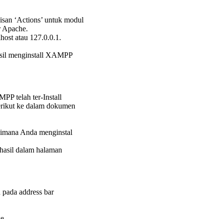
lisan ‘Actions’ untuk modul
r Apache.
host atau 127.0.0.1.
rhasil menginstall XAMPP
P telah ter-Install
berikut ke dalam dokumen
i dimana Anda menginstal
rhasil dalam halaman
pada address bar
se