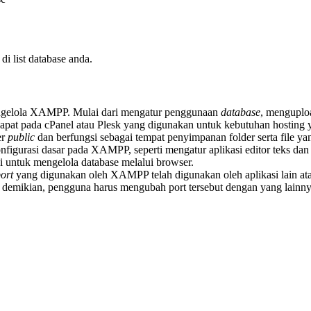
di list database anda.
ngelola XAMPP. Mulai dari mengatur penggunaan
database
, menguploa
dapat pada cPanel atau Plesk yang digunakan untuk kebutuhan hosting 
er
public
dan berfungsi sebagai tempat penyimpanan folder serta file ya
igurasi dasar pada XAMPP, seperti mengatur aplikasi editor teks da
ntuk mengelola database melalui browser.
ort
yang digunakan oleh XAMPP telah digunakan oleh aplikasi lain at
 demikian, pengguna harus mengubah port tersebut dengan yang lainn