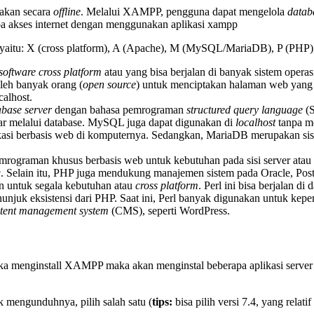
akan secara
offline
. Melalui XAMPP, pengguna dapat mengelola
datab
npa akses internet dengan menggunakan aplikasi xampp
aitu: X (cross platform), A (Apache), M (MySQL/MariaDB), P (PHP), 
software cross platform
atau yang bisa berjalan di banyak sistem opera
leh banyak orang (
open source
) untuk menciptakan halaman web yang
alhost.
abase server
dengan bahasa pemrograman
structured query language
(S
tar melalui database. MySQL juga dapat digunakan di
localhost
tanpa m
asi berbasis web di komputernya. Sedangkan, MariaDB merupakan si
rograman khusus berbasis web untuk kebutuhan pada sisi server atau
g
. Selain itu, PHP juga mendukung manajemen sistem pada Oracle, Postg
n untuk segala kebutuhan atau
cross platform
. Perl ini bisa berjalan d
unjuk eksistensi dari PHP. Saat ini, Perl banyak digunakan untuk kep
tent management system
(CMS), seperti WordPress.
ka menginstall XAMPP maka akan menginstal beberapa aplikasi server d
 mengunduhnya, pilih salah satu (
tips:
bisa pilih versi 7.4, yang relat