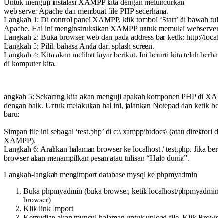
Untuk menguji instalasi XAMPP kita dengan meluncurkan
web server Apache dan membuat file PHP sederhana.
Langkah 1: Di control panel XAMPP, klik tombol ‘Start’ di bawah tu
Apache. Hal ini menginstruksikan XAMPP untuk memulai webserve
Langkah 2: Buka browser web dan pada address bar ketik: http://local
Langkah 3: Pilih bahasa Anda dari splash screen.
Langkah 4: Kita akan melihat layar berikut. Ini berarti kita telah be
di komputer kita.
angkah 5: Sekarang kita akan menguji apakah komponen PHP di XAMP
dengan baik. Untuk melakukan hal ini, jalankan Notepad dan ketik 
baru:
Simpan file ini sebagai ‘test.php’ di c:\ xampp\htdocs\ (atau direktor
XAMPP).
Langkah 6: Arahkan halaman browser ke localhost / test.php. Jika be
browser akan menampilkan pesan atau tulisan “Halo dunia”.
Langkah-langkah mengimport database mysql ke phpmyadmin
Buka phpmyadmin (buka browser, ketik localhost/phpmyadmin 
browser)
Klik link Import
Kemudian akan muncul halaman untuk upload file. Klik Brow