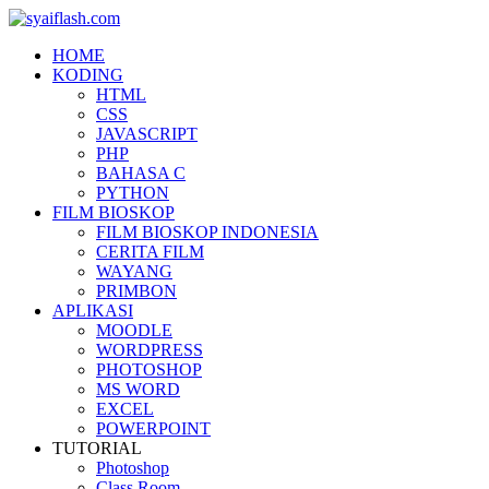
HOME
KODING
HTML
CSS
JAVASCRIPT
PHP
BAHASA C
PYTHON
FILM BIOSKOP
FILM BIOSKOP INDONESIA
CERITA FILM
WAYANG
PRIMBON
APLIKASI
MOODLE
WORDPRESS
PHOTOSHOP
MS WORD
EXCEL
POWERPOINT
TUTORIAL
Photoshop
Class Room