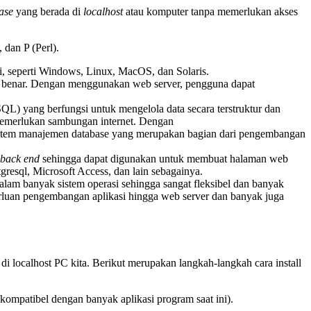
ase
yang berada di
localhost
atau komputer tanpa memerlukan akses
dan P (Perl).
si, seperti Windows, Linux, MacOS, dan Solaris.
 benar. Dengan menggunakan web server, pengguna dapat
QL) yang berfungsi untuk mengelola data secara terstruktur dan
emerlukan sambungan internet. Dengan
stem manajemen database yang merupakan bagian dari pengembangan
back end
sehingga dapat digunakan untuk membuat halaman web
resql, Microsoft Access, dan lain sebagainya.
i dalam banyak sistem operasi sehingga sangat fleksibel dan banyak
erluan pengembangan aplikasi hingga web server dan banyak juga
i localhost PC kita. Berikut merupakan langkah-langkah cara install
if kompatibel dengan banyak aplikasi program saat ini).