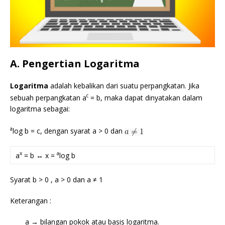
A. Pengertian Logaritma
Logaritma
adalah kebalikan dari suatu perpangkatan. Jika
c
sebuah perpangkatan a
= b, maka dapat dinyatakan dalam
logaritma sebagai:
a
log b = c, dengan syarat a > 0 dan
x
a
a
= b ↔ x =
log b
Syarat b > 0 , a > 0 dan a ≠ 1
Keterangan :
a → bilangan pokok atau basis logaritma.