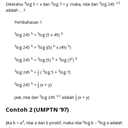
3
3
3
1/2
Diketahui
log 5 = x dan
log 7 = y. maka, nilai dari
log 245
adalah … ?
Pembahasan 1
3
½
3
½
log 245
=
log (5 x 49)
3
½
3
½
½
log 245
=
log ((5)
x (49)
)
3
½
3
½
3
2
½
log 245
=
log (5)
+
log (7
)
3
½
3
3
log 245
=
(
log 5 +
log 7)
3
½
log 245
=
(x + y)
3
1/2
Jadi, nilai dari
log 245
adalah
(x + y)
Contoh 2 (UMPTN ’97)
4
a
b
Jika b = a
, nilai a dan b positif, maka nilai
log b –
log a adalah