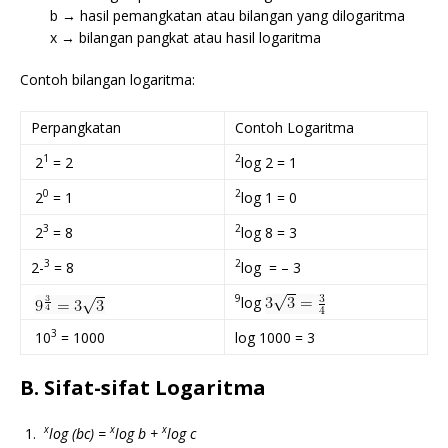
b → hasil pemangkatan atau bilangan yang dilogaritma
x → bilangan pangkat atau hasil logaritma
Contoh bilangan logaritma:
Perpangkatan
Contoh Logaritma
1
2
2
= 2
log 2 = 1
0
2
2
= 1
log 1 = 0
3
2
2
= 8
log 8 = 3
3
2
2-
= 8
log = – 3
9
log
3
10
= 1000
log 1000 = 3
B. Sifat-sifat Logaritma
x
x
x
log (bc) =
log b +
log c