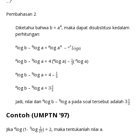
…?
Pembahasan 2
4
Diketahui bahwa b = a
, maka dapat disubstitusi kedalam
perhitungan:
a
b
a
4
log b –
log a =
log a
–
a
b
a
a
log b –
log a = 4 (
log a) –
(
log a)
a
b
log b –
log a = 4 –
a
b
log b –
log a =
a
b
Jadi, nilai dari
log b –
log a pada soal tersebut adalah
.
Contoh (UMPTN ’97)
a
3
Jika
log (1-
log
) = 2, maka tentukanlah nilai a.