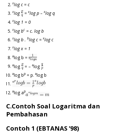
x
log c = c
x
x
x
log
=
log p –
log q
x
log 1 = 0
x
c
log b
= c. log b
x
b
x
log b .
log c =
log c
x
log x = 1
a
log b =
a
a
log
= –
log
a
p
a
log b
= p.
log b
a
p
log a
C.Contoh Soal Logaritma dan
Pembahasan
Contoh 1 (EBTANAS ’98)