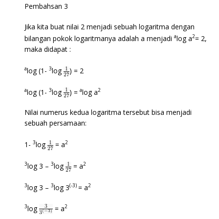
Pembahsan 3
Jika kita buat nilai 2 menjadi sebuah logaritma dengan
a
2
bilangan pokok logaritmanya adalah a menjadi
log a
= 2,
maka didapat :
a
3
log (1-
log
) = 2
a
3
a
2
log (1-
log
) =
log a
Nilai numerus kedua logaritma tersebut bisa menjadi
sebuah persamaan:
3
2
1-
log
= a
3
3
2
log 3 –
log
= a
3
3
(-3)
2
log 3 –
log 3
= a
3
2
log
= a