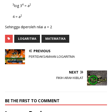
3
4
2
log 3
= a
2
4 = a
Sehingga diperoleh nilai a = 2
LOGARITMA
MATEMATIKA
PREVIOUS
PERTIDAKSAMAAN LOGARITMA
NEXT
FIKIH ARAH KIBLAT
BE THE FIRST TO COMMENT