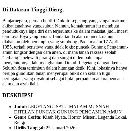
Di Dataran Tinggi Dieng,
Banjarnegara, pernah berdiri Dukuh Legetang yang sangat makmur
akibat tanahnya yang subur. Namun, kemakmuran itu membuat
penduduknya lupa diri dan terjerumus ke dalam maksiat, judi, incest,
dan foya-foya yang parah. Tanda-tanda alam muncul, namun
diabaikan oleh pemimpin yang sombong. Pada malam 17 April
1955, terjadi peristiwa yang tidak logis: puncak Gunung Pengamun-
amun longsor dengan cara aneh, di mana tanah raksasa seolah
“terbang” melewati jurang dan sungai di lembah tanpa
menyentuhnya, lalu menghantam Dukuh Legetang dengan keras.
Seluruh desa tertimbun dalam hitungan detik. Kini, lokasinya hanya
berupa gundukan tanah menyerupai bukit dan sebuah tugu
peringatan, yang diyakini sebagai bukti perpaduan antara bencana
alam dan azab ilahi.
DESKRIPSI
Judul:
LEGETANG: SATU MALAM MUSNAH
DITELAN PUNCAK GUNUNG PENGAMUN AMUN
Genre Cerita:
Kisah Nyata, Horror, Misteri, Legenda Lokal,
Religi
Dirilis Tanggal:
25 Januari 2026