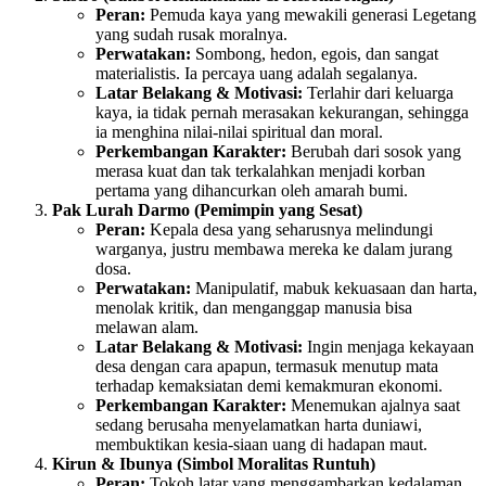
Peran:
Pemuda kaya yang mewakili generasi Legetang
yang sudah rusak moralnya.
Perwatakan:
Sombong, hedon, egois, dan sangat
materialistis. Ia percaya uang adalah segalanya.
Latar Belakang & Motivasi:
Terlahir dari keluarga
kaya, ia tidak pernah merasakan kekurangan, sehingga
ia menghina nilai-nilai spiritual dan moral.
Perkembangan Karakter:
Berubah dari sosok yang
merasa kuat dan tak terkalahkan menjadi korban
pertama yang dihancurkan oleh amarah bumi.
Pak Lurah Darmo (Pemimpin yang Sesat)
Peran:
Kepala desa yang seharusnya melindungi
warganya, justru membawa mereka ke dalam jurang
dosa.
Perwatakan:
Manipulatif, mabuk kekuasaan dan harta,
menolak kritik, dan menganggap manusia bisa
melawan alam.
Latar Belakang & Motivasi:
Ingin menjaga kekayaan
desa dengan cara apapun, termasuk menutup mata
terhadap kemaksiatan demi kemakmuran ekonomi.
Perkembangan Karakter:
Menemukan ajalnya saat
sedang berusaha menyelamatkan harta duniawi,
membuktikan kesia-siaan uang di hadapan maut.
Kirun & Ibunya (Simbol Moralitas Runtuh)
Peran:
Tokoh latar yang menggambarkan kedalaman