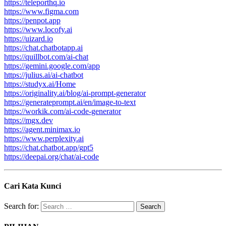
https://teleporthq.io
https://www.figma.com
https://penpot.app
https://www.locofy.ai
https://uizard.io
https://chat.chatbotapp.ai
https://quillbot.com/ai-chat
https://gemini.google.com/app
https://julius.ai/ai-chatbot
https://studyx.ai/Home
https://originality.ai/blog/ai-prompt-generator
https://generateprompt.ai/en/image-to-text
https://workik.com/ai-code-generator
https://mgx.dev
https://agent.minimax.io
https://www.perplexity.ai
https://chat.chatbot.app/gpt5
https://deepai.org/chat/ai-code
Cari Kata Kunci
Search for: