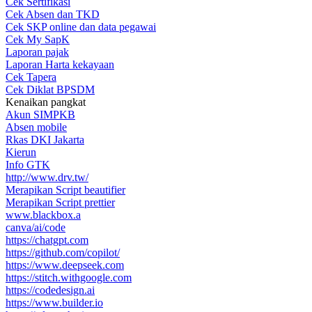
Cek Sertifikasi
Cek Absen dan TKD
Cek SKP online dan data pegawai
Cek My SapK
Laporan pajak
Laporan Harta kekayaan
Cek Tapera
Cek Diklat BPSDM
Kenaikan pangkat
Akun SIMPKB
Absen mobile
Rkas DKI Jakarta
Kierun
Info GTK
http://www.drv.tw/
Merapikan Script beautifier
Merapikan Script prettier
www.blackbox.a
canva/ai/code
https://chatgpt.com
https://github.com/copilot/
https://www.deepseek.com
https://stitch.withgoogle.com
https://codedesign.ai
https://www.builder.io