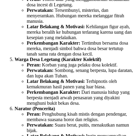
dosa incest di Legetang.
Perwatakan:
Tersembunyi, misterius, dan
menyeramkan. Hubungan mereka melanggar fitrah
manusia.
Latar Belakang & Motivasi:
Kehilangan figur ayah,
mereka beralih ke hubungan terlarang karena uang dan
kesepian yang melalaikan.
Perkembangan Karakter:
Tertimbun bersama dosa
mereka, menjadi simbol bahwa dosa besar tertutup
tanah sama rata dengan dosa kecil.
Warga Desa Legetang (Karakter Kolektif)
Peran:
Korban yang juga pelaku dosa kolektif.
Perwatakan:
Sombong, senang berpesta, lupa daratan,
dan lupa akan Tuhan.
Latar Belakang & Motivasi:
Terhipnotis oleh
kemakmuran hasil panen yang luar biasa.
Perkembangan Karakter:
Dari manusia hidup yang
berpesta menjadi arwah penasaran yang diyakini
menghuni bukit bekas desa.
Narator (Pencerita)
Peran:
Penghubung kisah mistis dengan pendengar,
membawa suasana horor dan religius.
Perwatakan:
Suara berat, puitis, menakutkan namun
bijak.
Latar Belakang & Motivasi:
Ingin menyampaikan