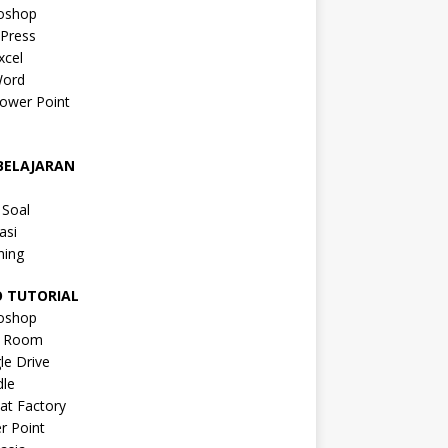
oshop
Press
xcel
ord
ower Point
a
BELAJARAN
a
 Soal
asi
ning
O TUTORIAL
oshop
s Room
le Drive
le
at Factory
r Point