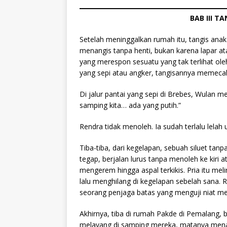
BAB III T
Setelah meninggalkan rumah itu, tangis ana
menangis tanpa henti, bukan karena lapar at
yang merespon sesuatu yang tak terlihat ole
yang sepi atau angker, tangisannya memeca
Di jalur pantai yang sepi di Brebes, Wulan m
samping kita… ada yang putih.”
Rendra tidak menoleh. Ia sudah terlalu lelah 
Tiba-tiba, dari kegelapan, sebuah siluet ta
tegap, berjalan lurus tanpa menoleh ke kiri a
mengerem hingga aspal terkikis. Pria itu me
lalu menghilang di kegelapan sebelah sana. 
seorang penjaga batas yang menguji niat me
Akhirnya, tiba di rumah Pakde di Pemalang, 
melayang di samping mereka, matanya menat