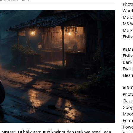
Phot
Word
MS E
MS W
MS P
Fisik
PEM
Fisik
Bank
Evalu
Elear
VIDI
Phot
Clas
Goog
Mood
Form
Powe
isteri”. Di balik gemuruh knalpot dan teriknya aspal, ada