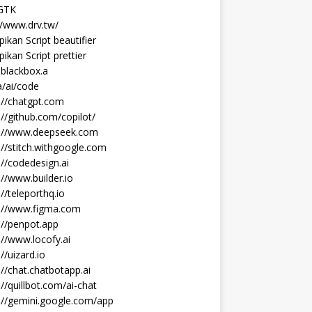
 GTK
//www.drv.tw/
ikan Script beautifier
ikan Script prettier
blackbox.a
/ai/code
://chatgpt.com
://github.com/copilot/
s://www.deepseek.com
://stitch.withgoogle.com
://codedesign.ai
://www.builder.io
://teleporthq.io
s://www.figma.com
://penpot.app
://www.locofy.ai
://uizard.io
://chat.chatbotapp.ai
://quillbot.com/ai-chat
://gemini.google.com/app