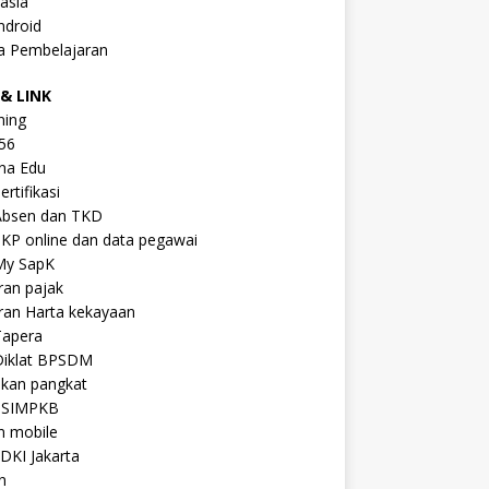
asia
ndroid
a Pembelajaran
& LINK
ning
56
na Edu
ertifikasi
Absen dan TKD
KP online dan data pegawai
My SapK
ran pajak
ran Harta kekayaan
Tapera
Diklat BPSDM
ikan pangkat
 SIMPKB
n mobile
DKI Jakarta
n