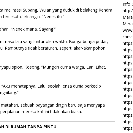
Info
a melintasi Subang, Wulan yang duduk di belakang Rendra
http:
 tercekat oleh angin. “Nenek itu.”
Merap
Merap
lahan. “Nenek mana, Sayang?”
www.
canva
am masa lalu yang luntur oleh waktu. Bunga-bunga pudar,
https
bu. Rambutnya tidak beraturan, seperti akar-akar pohon
https
http
https
apu spion. Kosong. “Mungkin cuma warga, Lan. Lihat,
https
https
https
. “Aku menatapnya. Lalu, seolah lensa dunia berkedip
http
nghilang.”
https
https
rik matahari, sebuah bayangan dingin baru saja menyapa
https
rjalanan mereka kali ini tidak akan biasa.
https
https
GAH DI RUMAH TANPA PINTU
https