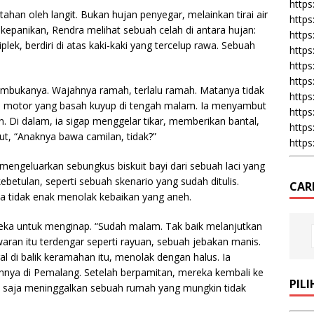
https:
itahan oleh langit. Bukan hujan penyegar, melainkan tirai air
https
epanikan, Rendra melihat sebuah celah di antara hujan:
https
lek, berdiri di atas kaki-kaki yang tercelup rawa. Sebuah
https
https
https
mbukanya. Wajahnya ramah, terlalu ramah. Matanya tidak
https
 motor yang basah kuyup di tengah malam. Ia menyambut
https
. Di dalam, ia sigap menggelar tikar, memberikan bantal,
https
ut, “Anaknya bawa camilan, tidak?”
https
engeluarkan sebungkus biskuit bayi dari sebuah laci yang
lu kebetulan, seperti sebuah skenario yang sudah ditulis.
CAR
 tidak enak menolak kebaikan yang aneh.
eka untuk menginap. “Sudah malam. Tak baik melanjutkan
waran itu terdengar seperti rayuan, sebuah jebakan manis.
 di balik keramahan itu, menolak dengan halus. Ia
ya di Pemalang. Setelah berpamitan, mereka kembali ke
PIL
u saja meninggalkan sebuah rumah yang mungkin tidak