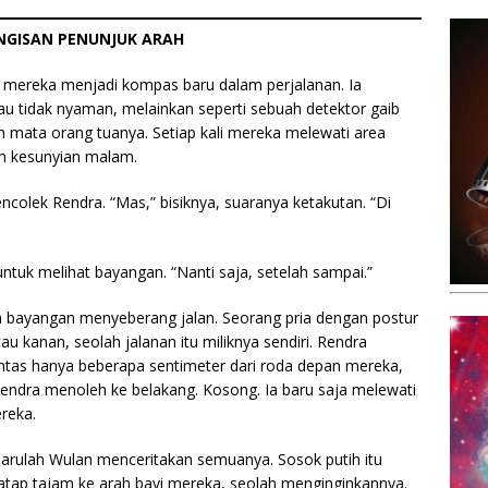
ANGISAN PENUNJUK ARAH
k mereka menjadi kompas baru dalam perjalanan. Ia
au tidak nyaman, melainkan seperti sebuah detektor gaib
h mata orang tuanya. Setiap kali mereka melewati area
h kesunyian malam.
encolek Rendra. “Mas,” bisiknya, suaranya ketakutan. “Di
untuk melihat bayangan. “Nanti saja, setelah sampai.”
npa bayangan menyeberang jalan. Seorang pria dengan postur
tau kanan, seolah jalanan itu miliknya sendiri. Rendra
lintas hanya beberapa sentimeter dari roda depan mereka,
Rendra menoleh ke belakang. Kosong. Ia baru saja melewati
reka.
barulah Wulan menceritakan semuanya. Sosok putih itu
ap tajam ke arah bayi mereka, seolah menginginkannya.