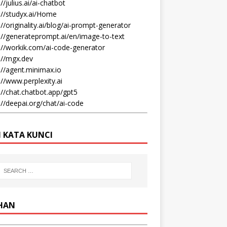
//julius.ai/ai-chatbot
://studyx.ai/Home
://originality.ai/blog/ai-prompt-generator
://generateprompt.ai/en/image-to-text
://workik.com/ai-code-generator
://mgx.dev
://agent.minimax.io
://www.perplexity.ai
://chat.chatbot.app/gpt5
://deepai.org/chat/ai-code
I KATA KUNCI
IHAN