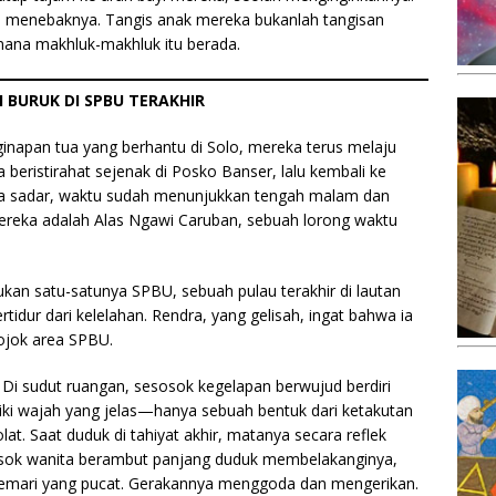
h menebaknya. Tangis anak mereka bukanlah tangisan
 mana makhluk-makhluk itu berada.
I BURUK DI SPBU TERAKHIR
ginapan tua yang berhantu di Solo, mereka terus melaju
eristirahat sejenak di Posko Banser, lalu kembali ke
npa sadar, waktu sudah menunjukkan tengah malam dan
ereka adalah Alas Ngawi Caruban, sebuah lorong waktu
an satu-satunya SPBU, sebuah pulau terakhir di lautan
idur dari kelelahan. Rendra, yang gelisah, ingat bahwa ia
pojok area SPBU.
 Di sudut ruangan, sesosok kegelapan berwujud berdiri
iliki wajah yang jelas—hanya sebuah bentuk dari ketakutan
lat. Saat duduk di tahiyat akhir, matanya secara reflek
h sosok wanita berambut panjang duduk membelakanginya,
jemari yang pucat. Gerakannya menggoda dan mengerikan.