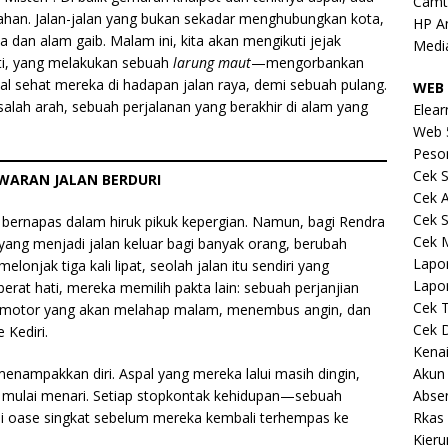
Camt
ahan. Jalan-jalan yang bukan sekadar menghubungkan kota,
HP A
a dan alam gaib. Malam ini, kita akan mengikuti jejak
Medi
ti, yang melakukan sebuah
larung maut
—mengorbankan
 sehat mereka di hadapan jalan raya, demi sebuah pulang.
WEB 
salah arah, sebuah perjalanan yang berakhir di alam yang
Elear
Web 
Peso
Cek S
AWARAN JALAN BERDURI
Cek 
Cek S
bernapas dalam hiruk pikuk kepergian. Namun, bagi Rendra
Cek 
 yang menjadi jalan keluar bagi banyak orang, berubah
Lapo
jak tiga kali lipat, seolah jalan itu sendiri yang
Lapo
rat hati, mereka memilih pakta lain: sebuah perjanjian
Cek 
a motor yang akan melahap malam, menembus angin, dan
Cek 
Kediri.
Kena
Akun
menampakkan diri. Aspal yang mereka lalui masih dingin,
Abse
 mulai menari. Setiap stopkontak kehidupan—sebuah
Rkas 
i oase singkat sebelum mereka kembali terhempas ke
Kieru