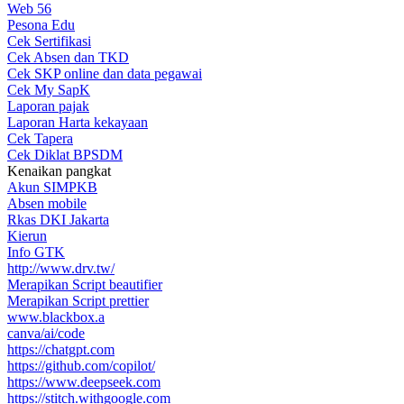
Web 56
Pesona Edu
Cek Sertifikasi
Cek Absen dan TKD
Cek SKP online dan data pegawai
Cek My SapK
Laporan pajak
Laporan Harta kekayaan
Cek Tapera
Cek Diklat BPSDM
Kenaikan pangkat
Akun SIMPKB
Absen mobile
Rkas DKI Jakarta
Kierun
Info GTK
http://www.drv.tw/
Merapikan Script beautifier
Merapikan Script prettier
www.blackbox.a
canva/ai/code
https://chatgpt.com
https://github.com/copilot/
https://www.deepseek.com
https://stitch.withgoogle.com