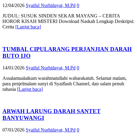
12/04/2026
Syaiful Nurhidayat, M.Pd
0
JUDUL: SUSUK SINDEN SEKAR MAYANG – CERITA
HOROR KISAH MISTERI Download Naskah Lengkap Deskripsi:
Cerita
[Lanjut baca]
TUMBAL CIPULARANG PERJANJIAN DARAH
BUTO IJO
14/01/2026
Syaiful Nurhidayat, M.Pd
0
Assalamualaikum warahmatullahi wabarakatuh. Selamat malam,
para penjelmalam sunyi di Syaiflash Channel, dan salam penuh
rahasia
[Lanjut baca]
ARWAH LARUNG DARAH SANTET
BANYUWANGI
07/01/2026
Syaiful Nurhidayat, M.Pd
0