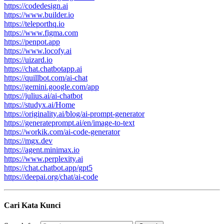
https://codedesign.ai
https://www.builder.io
https://teleporthq.io
https://www.figma.com
https://penpot.app
https://www.locofy.ai
https://uizard.io
https://chat.chatbotapp.ai
https://quillbot.com/ai-chat
https://gemini.google.com/app
https://julius.ai/ai-chatbot
https://studyx.ai/Home
https://originality.ai/blog/ai-prompt-generator
https://generateprompt.ai/en/image-to-text
https://workik.com/ai-code-generator
https://mgx.dev
https://agent.minimax.io
https://www.perplexity.ai
https://chat.chatbot.app/gpt5
https://deepai.org/chat/ai-code
Cari Kata Kunci