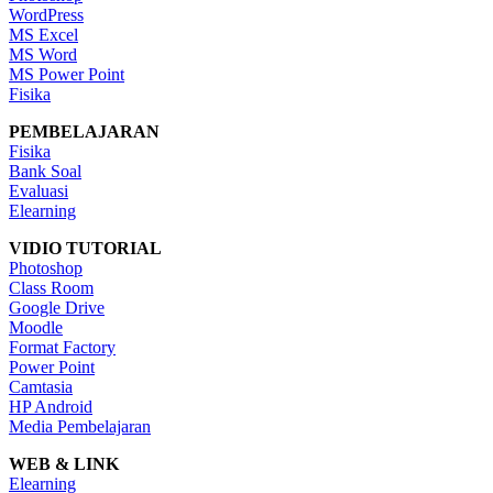
WordPress
MS Excel
MS Word
MS Power Point
Fisika
PEMBELAJARAN
Fisika
Bank Soal
Evaluasi
Elearning
VIDIO TUTORIAL
Photoshop
Class Room
Google Drive
Moodle
Format Factory
Power Point
Camtasia
HP Android
Media Pembelajaran
WEB & LINK
Elearning