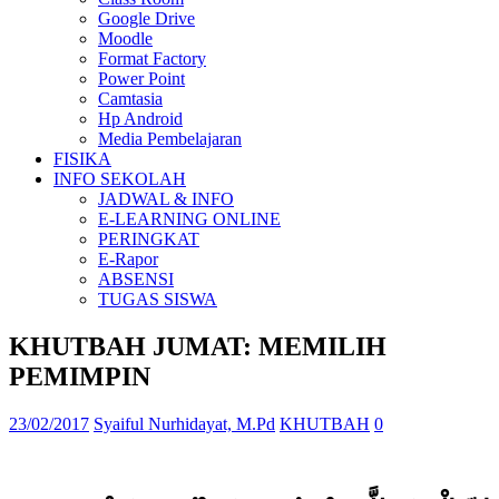
Google Drive
Moodle
Format Factory
Power Point
Camtasia
Hp Android
Media Pembelajaran
FISIKA
INFO SEKOLAH
JADWAL & INFO
E-LEARNING ONLINE
PERINGKAT
E-Rapor
ABSENSI
TUGAS SISWA
KHUTBAH JUMAT: MEMILIH
PEMIMPIN
23/02/2017
Syaiful Nurhidayat, M.Pd
KHUTBAH
0