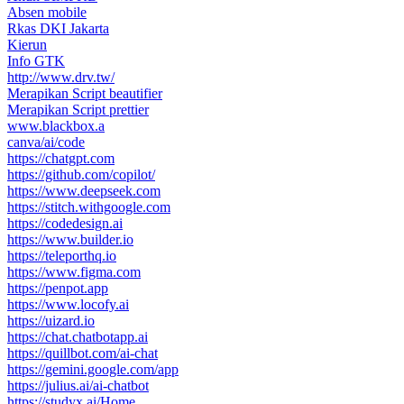
Absen mobile
Rkas DKI Jakarta
Kierun
Info GTK
http://www.drv.tw/
Merapikan Script beautifier
Merapikan Script prettier
www.blackbox.a
canva/ai/code
https://chatgpt.com
https://github.com/copilot/
https://www.deepseek.com
https://stitch.withgoogle.com
https://codedesign.ai
https://www.builder.io
https://teleporthq.io
https://www.figma.com
https://penpot.app
https://www.locofy.ai
https://uizard.io
https://chat.chatbotapp.ai
https://quillbot.com/ai-chat
https://gemini.google.com/app
https://julius.ai/ai-chatbot
https://studyx.ai/Home