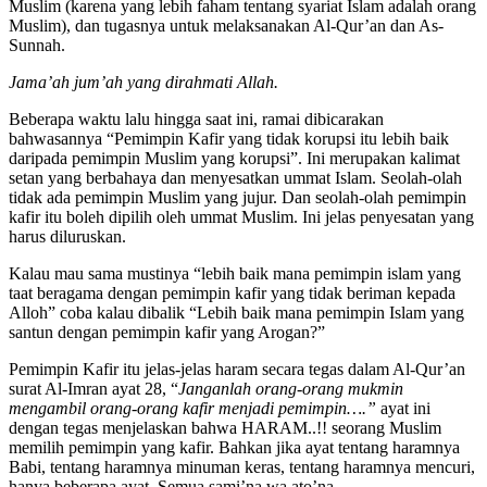
Muslim (karena yang lebih faham tentang syariat Islam adalah orang
Muslim), dan tugasnya untuk melaksanakan Al-Qur’an dan As-
Sunnah.
Jama’ah jum’ah yang dirahmati Allah.
Beberapa waktu lalu hingga saat ini, ramai dibicarakan
bahwasannya “Pemimpin Kafir yang tidak korupsi itu lebih baik
daripada pemimpin Muslim yang korupsi”. Ini merupakan kalimat
setan yang berbahaya dan menyesatkan ummat Islam. Seolah-olah
tidak ada pemimpin Muslim yang jujur. Dan seolah-olah pemimpin
kafir itu boleh dipilih oleh ummat Muslim. Ini jelas penyesatan yang
harus diluruskan.
Kalau mau sama mustinya “lebih baik mana pemimpin islam yang
taat beragama dengan pemimpin kafir yang tidak beriman kepada
Alloh” coba kalau dibalik “Lebih baik mana pemimpin Islam yang
santun dengan pemimpin kafir yang Arogan?”
Pemimpin Kafir itu jelas-jelas haram secara tegas dalam Al-Qur’an
surat Al-Imran ayat 28, “
Janganlah orang-orang mukmin
mengambil orang-orang kafir menjadi pemimpin….”
ayat ini
dengan tegas menjelaskan bahwa HARAM..!! seorang Muslim
memilih pemimpin yang kafir. Bahkan jika ayat tentang haramnya
Babi, tentang haramnya minuman keras, tentang haramnya mencuri,
hanya beberapa ayat Semua sami’na wa ato’na