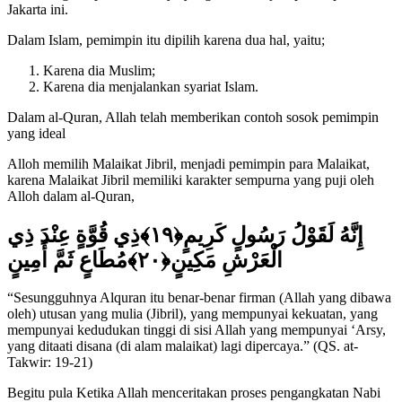
Jakarta ini.
Dalam Islam, pemimpin itu dipilih karena dua hal, yaitu;
Karena dia Muslim;
Karena dia menjalankan syariat Islam.
Dalam al-Quran, Allah telah memberikan contoh sosok pemimpin
yang ideal
Alloh memilih Malaikat Jibril, menjadi pemimpin para Malaikat,
karena Malaikat Jibril memiliki karakter sempurna yang puji oleh
Alloh dalam al-Quran,
إِنَّهُ لَقَوْلُ رَسُولٍ كَرِيمٍ﴿١٩﴾ذِي قُوَّةٍ عِنْدَ ذِي
الْعَرْشِ مَكِينٍ﴿٢٠﴾مُطَاعٍ ثَمَّ أَمِينٍ
“Sesungguhnya Alquran itu benar-benar firman (Allah yang dibawa
oleh) utusan yang mulia (Jibril), yang mempunyai kekuatan, yang
mempunyai kedudukan tinggi di sisi Allah yang mempunyai ‘Arsy,
yang ditaati disana (di alam malaikat) lagi dipercaya.” (QS. at-
Takwir: 19-21)
Begitu pula Ketika Allah menceritakan proses pengangkatan Nabi