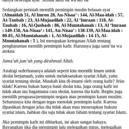
Sedangkan perintah memilih pemimpin muslin belasan ayat
(
Almaidah 51, Al Imron 28, An-Nisaa’ : 144, Al-Maa-idah : 57,
At-Taubah : 23, Al-Mujaadilah : 22, Al ‘Imraan : 118, At-
Taubah : 16, Al-Qashash : 86, Al-Mumtahanah : 13, Al ‘Imraan
: 149-150, An-Nisaa’ : 141, An-Nisaa’ : 138-139, Al-Maa-idah :
80-81, Al-Mumtahanah : 1, Al-Mujaadilah : 14-15, Al-
Mumtahanah : 5
), Ini merupakan ketegasan Allah tentang
pengharaman memilih pemimpin kafir. Harusnya juga sami’na wa
atokna
Jama’ah jum’ah yang dirahmati Allah.
Analogi sederhananya adalah seperti kita memilih Imam untuk
sholat berjamaah, yaitu untuk melaksanakan syariat Allah, yaitu
syariat tentang sholat. Maukah kita di-imami oleh orang kafir? Jelas
tidak! Karena bukan hanya batal sholat kita, juga orang kafir ini
tidak akan tau bagaimana cara sholat, karena dia kafir. Begitu juga
memilih penguasa/pemimpin negara atau pemimpin kaum muslim.
Seharusnya kita dengan tegas menolak pemimpin kafir. Karena
dipastikan dengan jelas dia tidak akan mau menerapkan hukum
syariat islam, bahkan dia saja tidak akan faham tentang syariat Islam.
Jika pemimpin kafir ini dibiarkan, ini akan sangat bahaya.
Bayangkan jika dia memimpin lalu melegalkan miras, melegalkan