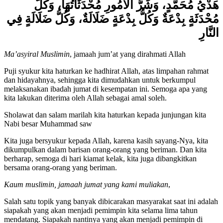
هَدْيُ مُحَمَّدٍ، وَشَرُّ الْأُمُورِ مُحْدَثَاتُهَا، وَكُلُّ
مُحْدَثَةٍ بِدْعَةٌ وَكُلُّ بِدْعَةٍ ضَلَالَةٌ، وَكُلُّ ضَلَالَةٍ فِي
النَّارِ
Ma’asyiral Muslimin
, jamaah jum’at yang dirahmati Allah
Puji syukur kita haturkan ke hadhirat Allah, atas limpahan rahmat
dan hidayahnya, sehingga kita dimudahkan untuk berkumpul
melaksanakan ibadah jumat di kesempatan ini. Semoga apa yang
kita lakukan diterima oleh Allah sebagai amal soleh.
Sholawat dan salam marilah kita haturkan kepada junjungan kita
Nabi besar Muhammad saw
Kita juga bersyukur kepada Allah, karena kasih sayang-Nya, kita
dikumpulkan dalam barisan orang-orang yang beriman. Dan kita
berharap, semoga di hari kiamat kelak, kita juga dibangkitkan
bersama orang-orang yang beriman.
Kaum muslimin, jamaah jumat yang kami muliakan
,
Salah satu topik yang banyak dibicarakan masyarakat saat ini adalah
siapakah yang akan menjadi pemimpin kita selama lima tahun
mendatang. Siapakah nantinya yang akan menjadi pemimpin di