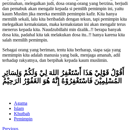
perzinahan, melegalkan judi, dosa orang-orang yang berzina, berjudi
dan pemabuk akan mengalir kepada si pemilih pemimpin ini, yaitu
kaum Muslim jika mereka memilih pemimpin kafir. Kita hanya
memilih sekali, lalu kita beribadah dengan tekun, tapi pemimpin kita
melegalkan kemaksiatan, maka kemaksiatan ini akan mengalir terus
menerus kepada kita. Naudzubillahi min dzalik..!! berapa banyak
dosa kita, padahal kita tak melakukan dosa itu..!! hanya karena kita
salah memilih pemimpin.
Sebagai orang yang beriman, tentu kita berharap, siapa saja yang
memimpin kita adalah manusia yang baik, menjaga amanah, adil
terhadap rakyatnya, dan berpihak kepada kaum muslimin.
أَقُوْلُ قَوْلِيْ هَذَا أَسْتَغْفِرُ اللهَ لِيْ وَلَكُمْ وَلِسَائِرِ
المُسْلِمِيْنَ فَاسْتَغْفِرُوْهُ إِنَّهُ هُوَ الغَفُوْرُ الرَحِيْمُ
Agama
Islam
Khutbah
Pemimpin
Previous