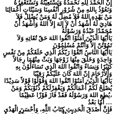
إِنّ الْحَمْدَ لِلَّهِ نَحْمَدُهُ وَنَسْتَعِيْنُهُ وَنَسْتَغْفِرُهُ
وَنَعُوْذُ بِاللهِ مِنْ شُرُوْرِ أَنْفُسِنَا وَسَيّئَاتِ أَعْمَالِنَا
مَنْ يَهْدِهِ اللهُ فَلاَ مُضِلّ لَهُ وَمَنْ يُضْلِلْ فَلاَ
هَادِيَ لَهُ أَشْهَدُ أَنْ لاَ إِلهَ إِلاّ اللهُ وَأَشْهَدُ أَنّ
مُحَمّدًا عَبْدُهُ وَرَسُوْلُهُ
يَاأَيّهَا الّذَيْنَ آمَنُوْا اتّقُوا اللهَ حَقّ تُقَاتِهِ وَلاَ
تَمُوْتُنّ إِلاّ وَأَنْتُمْ مُسْلِمُوْنَ
يَاأَيّهَا النَاسُ اتّقُوْا رَبّكُمُ الّذِي خَلَقَكُمْ مِنْ نَفْسٍ
وَاحِدَةٍ وَخَلَقَ مِنْهَا زَوْجَهَا وَبَثّ مِنْهُمَا رِجَالاً
كَثِيْرًا وَنِسَاءً وَاتّقُوا اللهَ الَذِي تَسَاءَلُوْنَ بِهِ
وَاْلأَرْحَامَ إِنّ اللهَ كَانَ عَلَيْكُمْ رَقِيْبًا
يَاأَيّهَا الّذِيْنَ آمَنُوْا اتّقُوا اللهَ وَقُوْلُوْا قَوْلاً سَدِيْدًا
يُصْلِحْ لَكُمْ أَعْمَالَكُمْ وَيَغْفِرْلَكُمْ ذُنُوْبَكُمْ وَمَنْ
يُطِعِ اللهَ وَرَسُوْلَهُ فَقَدْ فَازَ فَوْزًا عَظِيْمًا،
أَمّا بَعْدُ …
فَإِنَّ أَصْدَقَ الْحَدِيثِ كِتَابُ اللَّهِ، وَأَحْسَنَ الْهَدْيِ