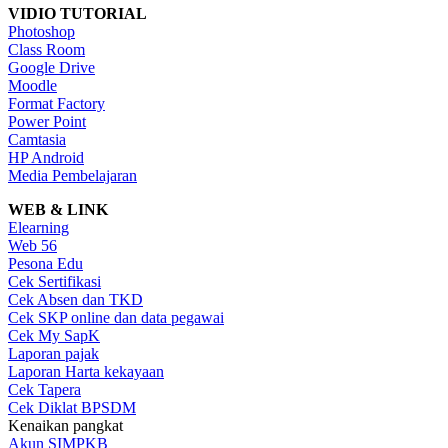
VIDIO TUTORIAL
Photoshop
Class Room
Google Drive
Moodle
Format Factory
Power Point
Camtasia
HP Android
Media Pembelajaran
WEB & LINK
Elearning
Web 56
Pesona Edu
Cek Sertifikasi
Cek Absen dan TKD
Cek SKP online dan data pegawai
Cek My SapK
Laporan pajak
Laporan Harta kekayaan
Cek Tapera
Cek Diklat BPSDM
Kenaikan pangkat
Akun SIMPKB