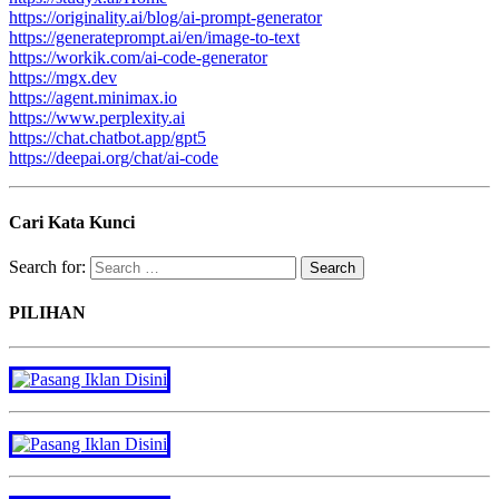
https://originality.ai/blog/ai-prompt-generator
https://generateprompt.ai/en/image-to-text
https://workik.com/ai-code-generator
https://mgx.dev
https://agent.minimax.io
https://www.perplexity.ai
https://chat.chatbot.app/gpt5
https://deepai.org/chat/ai-code
Cari Kata Kunci
Search for:
PILIHAN