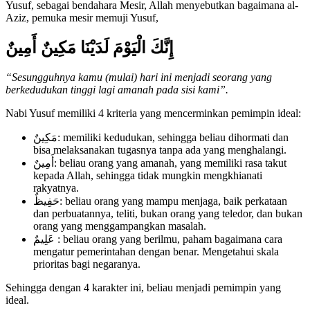
Yusuf, sebagai bendahara Mesir, Allah menyebutkan bagaimana al-
Aziz, pemuka mesir memuji Yusuf,
إِنَّكَ الْيَوْمَ لَدَيْنَا مَكِينٌ أَمِينٌ
“Sesungguhnya kamu (mulai) hari ini menjadi seorang yang
berkedudukan tinggi lagi amanah pada sisi kami”.
Nabi Yusuf memiliki 4 kriteria yang mencerminkan pemimpin ideal:
مَكِينٌ: memiliki kedudukan, sehingga beliau dihormati dan
bisa melaksanakan tugasnya tanpa ada yang menghalangi.
أَمِينٌ: beliau orang yang amanah, yang memiliki rasa takut
kepada Allah, sehingga tidak mungkin mengkhianati
rakyatnya.
حَفِيظٌ: beliau orang yang mampu menjaga, baik perkataan
dan perbuatannya, teliti, bukan orang yang teledor, dan bukan
orang yang menggampangkan masalah.
عَلِيمٌ : beliau orang yang berilmu, paham bagaimana cara
mengatur pemerintahan dengan benar. Mengetahui skala
prioritas bagi negaranya.
Sehingga dengan 4 karakter ini, beliau menjadi pemimpin yang
ideal.