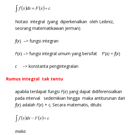
Notasi integral (yang diperkenalkan oleh Leibniz,
seorang matematikawan Jerman)
f
(
x
) –> fungsi integran
F
(
x
) –> fungsi integral umum yang bersifat F’(
x) = f
(
x
)
c
–>
konstanta pengintegralan
Rumus Integral tak tentu
apabila terdapat fungsi
F
(
x
) yang dapat didiferensialkan
pada interval sedemikian hingga maka antiturunan dari
f
(
x
) adalah
F
(
x
) +
c,
Secara matematis, ditulis
maka