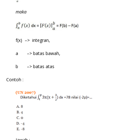
maka
f(x) –> integran,
a –> batas bawah,
b –> batas atas
Contoh :
Jawab :