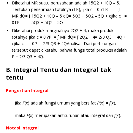
Diketahui MR suatu perusahaan adalah 15Q2 + 10Q – 5.
Tentukan penerimaan totalnya (TR), jika c = 0 ?TR = ∫
MR dQ= ∫ 15Q2 + 10Q – 5 dQ= 5Q3 + 5Q2 – 5Q + cjika c =
0TR = 5Q3 + 5Q2 – 5Q
Diketahui produk marginalnya 2Q2 + 4, maka produk
totalnya jika c = 0 ?P = ∫ MP dQ= ∫ 2Q2 + 4= 2/3 Q3 + 4Q +
cjika c = 0P = 2/3 Q3 + 4QAnalisa : Dari perhitungan
tersebut dapat diketahui bahwa fungsi total produksi adalah
P = 2/3 Q3 + 4Q.
B. Integral Tentu dan Integral tak
tentu
Pengertian
Integral
Jika
F
(
x
) adalah fungsi umum yang bersifat
F’
(
x
) =
f
(
x
),
maka
F
(
x
) merupakan antiturunan atau integral dari
f
(
x
).
Notasi Integral