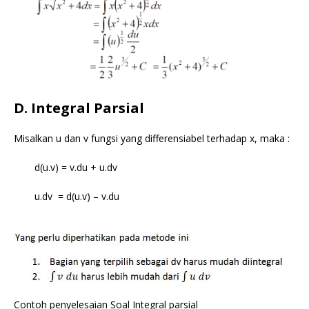
D. Integral Parsial
Misalkan u dan v fungsi yang differensiabel terhadap x, maka :
d(u.v) = v.du + u.dv
u.dv = d(u.v) – v.du
Contoh penyelesaian Soal Integral parsial