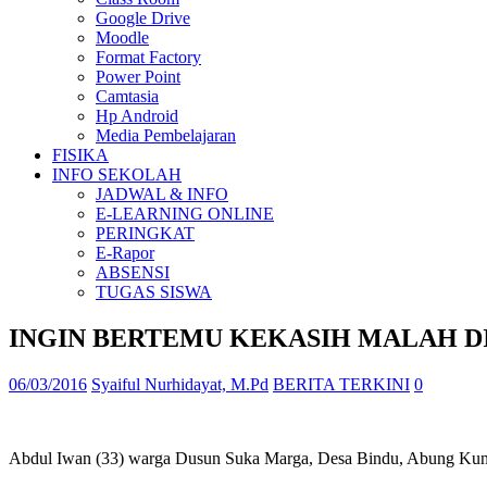
Google Drive
Moodle
Format Factory
Power Point
Camtasia
Hp Android
Media Pembelajaran
FISIKA
INFO SEKOLAH
JADWAL & INFO
E-LEARNING ONLINE
PERINGKAT
E-Rapor
ABSENSI
TUGAS SISWA
INGIN BERTEMU KEKASIH MALAH D
06/03/2016
Syaiful Nurhidayat, M.Pd
BERITA TERKINI
0
Abdul Iwan (33) warga Dusun Suka Marga, Desa Bindu, Abung Kuna