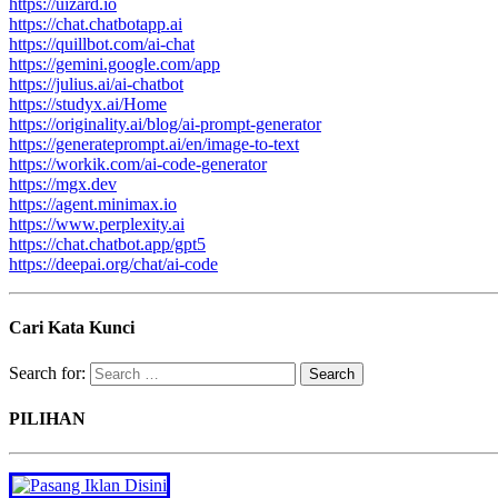
https://uizard.io
https://chat.chatbotapp.ai
https://quillbot.com/ai-chat
https://gemini.google.com/app
https://julius.ai/ai-chatbot
https://studyx.ai/Home
https://originality.ai/blog/ai-prompt-generator
https://generateprompt.ai/en/image-to-text
https://workik.com/ai-code-generator
https://mgx.dev
https://agent.minimax.io
https://www.perplexity.ai
https://chat.chatbot.app/gpt5
https://deepai.org/chat/ai-code
Cari Kata Kunci
Search for:
PILIHAN