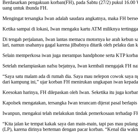
Berdasarkan pengakuan korban(FH), pada Sabtu (27/2) pukul 16.00
uang untuk ibunda FH.
Mengingat tersangka Iwan adalah saudara angkatnya, maka FH bersed
Ketika sampai di lokasi, Iwan mengaku kartu ATM miliknya terting
Di tengah perjalanan, Iwan lantas memacu motornya ke arah kebun 
lari, namun usahanya gagal karena jilbabnya ditarik oleh pelaku dan
Selain memperkosa iwan juga merampas handphone serta KTP korba
Setelah melampiaskan nafsu bejatnya, Iwan kembali mengajak FH na
“Saya satu malam ada di rumah dia. Saya mau nelepon cowok saya ngg
dari kampung ini,” ujar korban FH menirukan ungkapan iwan kepada 
Keesokan harinya, FH dilepaskan oleh Iwan. Seketika itu juga korba
Kapolsek mengatakan, tersangka Iwan terancam dijerat pasal berlap
Iwanpun, mengakui telah melakukan tindak pemerkosaan terhadap FH.
“Kita jalan ke tempat kakak saya dan main-main, tapi pas mau pula
(LP), karena dirinya berteman dengan pacar korban. “Kenal dia waktu