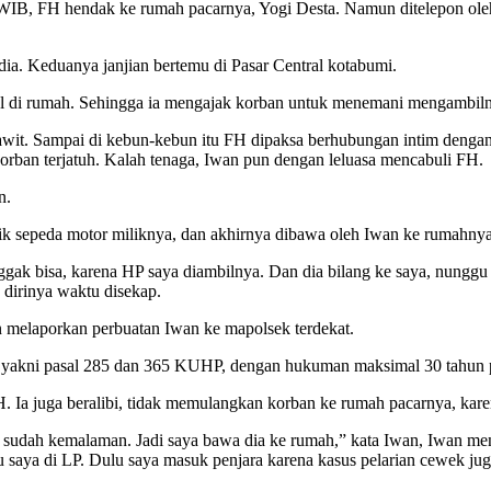
 WIB, FH hendak ke rumah pacarnya, Yogi Desta. Namun ditelepon ol
ia. Keduanya janjian bertemu di Pasar Central kotabumi.
gal di rumah. Sehingga ia mengajak korban untuk menemani mengambiln
sawit. Sampai di kebun-kebun itu FH dipaksa berhubungan intim deng
 korban terjatuh. Kalah tenaga, Iwan pun dengan leluasa mencabuli FH.
n.
ik sepeda motor miliknya, dan akhirnya dibawa oleh Iwan ke rumahnya
ak bisa, karena HP saya diambilnya. Dan dia bilang ke saya, nunggu 
dirinya waktu disekap.
n melaporkan perbuatan Iwan ke mapolsek terdekat.
is yakni pasal 285 dan 365 KUHP, dengan hukuman maksimal 30 tahun 
 Ia juga beralibi, tidak memulangkan korban ke rumah pacarnya, karen
ng sudah kemalaman. Jadi saya bawa dia ke rumah,” kata Iwan, Iwan m
 saya di LP. Dulu saya masuk penjara karena kasus pelarian cewek jug