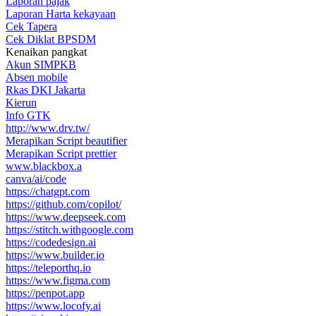
Laporan pajak
Laporan Harta kekayaan
Cek Tapera
Cek Diklat BPSDM
Kenaikan pangkat
Akun SIMPKB
Absen mobile
Rkas DKI Jakarta
Kierun
Info GTK
http://www.drv.tw/
Merapikan Script beautifier
Merapikan Script prettier
www.blackbox.a
canva/ai/code
https://chatgpt.com
https://github.com/copilot/
https://www.deepseek.com
https://stitch.withgoogle.com
https://codedesign.ai
https://www.builder.io
https://teleporthq.io
https://www.figma.com
https://penpot.app
https://www.locofy.ai