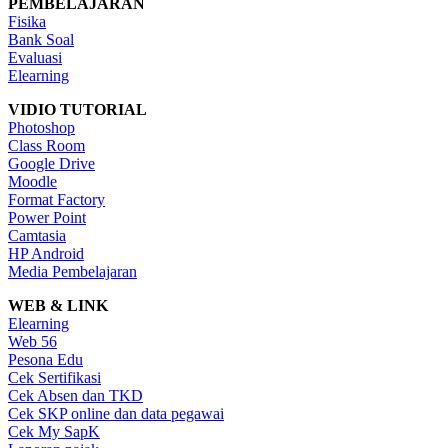
PEMBELAJARAN
Fisika
Bank Soal
Evaluasi
Elearning
VIDIO TUTORIAL
Photoshop
Class Room
Google Drive
Moodle
Format Factory
Power Point
Camtasia
HP Android
Media Pembelajaran
WEB & LINK
Elearning
Web 56
Pesona Edu
Cek Sertifikasi
Cek Absen dan TKD
Cek SKP online dan data pegawai
Cek My SapK