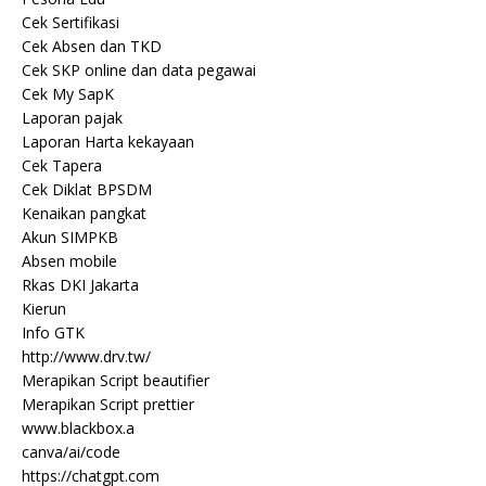
Cek Sertifikasi
Cek Absen dan TKD
Cek SKP online dan data pegawai
Cek My SapK
Laporan pajak
Laporan Harta kekayaan
Cek Tapera
Cek Diklat BPSDM
Kenaikan pangkat
Akun SIMPKB
Absen mobile
Rkas DKI Jakarta
Kierun
Info GTK
http://www.drv.tw/
Merapikan Script beautifier
Merapikan Script prettier
www.blackbox.a
canva/ai/code
https://chatgpt.com