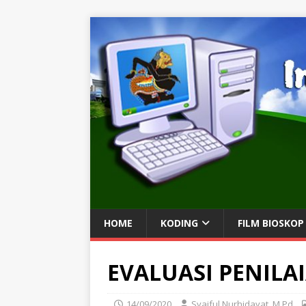
HOME
KODING
FILM BIOSKOP
EVALUASI PENILAI
14/09/2020
Syaiful Nurhidayat, M.Pd