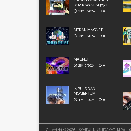
GAYA LORENZ PADA
DUA KAWAT SEJAJAR
28/10/2024
0
MEDAN MAGNET
28/10/2024
0
MAGNET
28/10/2024
0
IMPULS DAN
MOMENTUM
17/10/2023
0
Copyright © 2026 | SYAIFUL NURHIDAYAT, M.Pd |