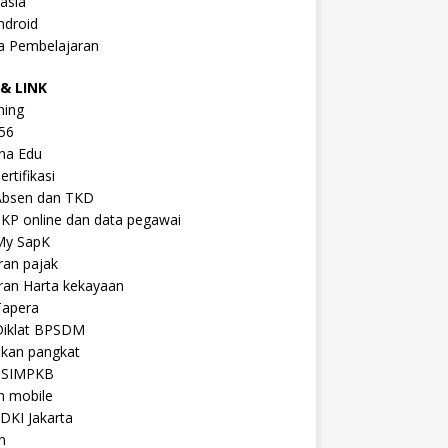
asia
ndroid
a Pembelajaran
& LINK
ning
56
na Edu
ertifikasi
Absen dan TKD
KP online dan data pegawai
My SapK
ran pajak
ran Harta kekayaan
Tapera
Diklat BPSDM
ikan pangkat
 SIMPKB
n mobile
DKI Jakarta
n