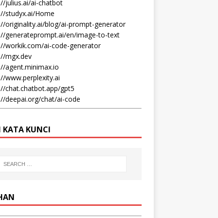
//julius.ai/ai-chatbot
://studyx.ai/Home
://originality.ai/blog/ai-prompt-generator
://generateprompt.ai/en/image-to-text
://workik.com/ai-code-generator
://mgx.dev
://agent.minimax.io
://www.perplexity.ai
://chat.chatbot.app/gpt5
://deepai.org/chat/ai-code
I KATA KUNCI
IHAN