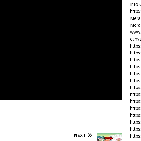
Info
http:
Merap
Merap
www.
canva
https
https
http
https
https
https
https
http
https
https
https
https
https
NEXT
https