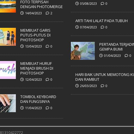
FOTO TERPISAH
05/08/2023
0
DENGAN PHOTOMERGE
14/04/2023
2
ARTI TAHI LALAT PADA TUBUH
07/04/2023
0
MEMBUAT GARIS
PUTUS-PUTUS DI
PHOTOSHOP
PERTANDA TERJADI
13/04/2023
0
GEMPA BUMI
01/04/2023
0
MEMBUAT HURUF
MENJADI BRUSH DI
PHOTOSHOP
HARI BAIK UNTUK MEMOTONG K
DAN RAMBUT
12/04/2023
0
26/03/2023
0
TOMBOL KEYBOARD
DAN FUNGSINYA
11/04/2023
0
 081310422772