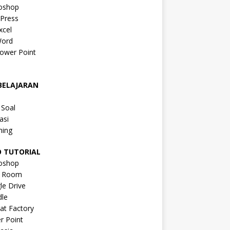
oshop
Press
xcel
ord
ower Point
a
BELAJARAN
a
 Soal
asi
ning
O TUTORIAL
oshop
s Room
le Drive
le
at Factory
r Point