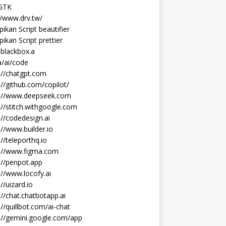
 GTK
//www.drv.tw/
ikan Script beautifier
ikan Script prettier
blackbox.a
/ai/code
://chatgpt.com
://github.com/copilot/
s://www.deepseek.com
://stitch.withgoogle.com
://codedesign.ai
://www.builder.io
://teleporthq.io
s://www.figma.com
://penpot.app
://www.locofy.ai
://uizard.io
://chat.chatbotapp.ai
://quillbot.com/ai-chat
://gemini.google.com/app