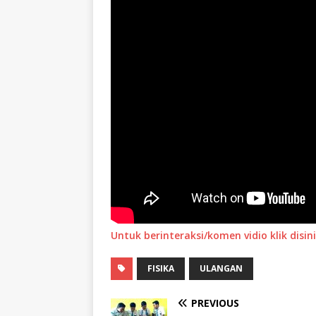
Untuk berinteraksi/komen vidio klik disini
FISIKA
ULANGAN
PREVIOUS