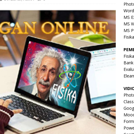
Phot
Word
MS E
MS W
MS P
Fisik
PEM
Fisik
Bank
Evalu
Elear
VIDI
Phot
Clas
Goog
Mood
Form
Powe