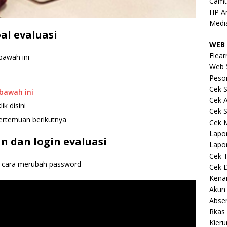
Camt
HP A
Medi
al evaluasi
WEB 
Elear
bawah ini
Web 
Peso
Cek S
ibawah ini
Cek 
k disini
Cek S
ertemuan berikutnya
Cek 
Lapo
n dan login evaluasi
Lapo
Cek 
ta cara merubah password
Cek 
Kena
Akun
Abse
Rkas 
Kieru