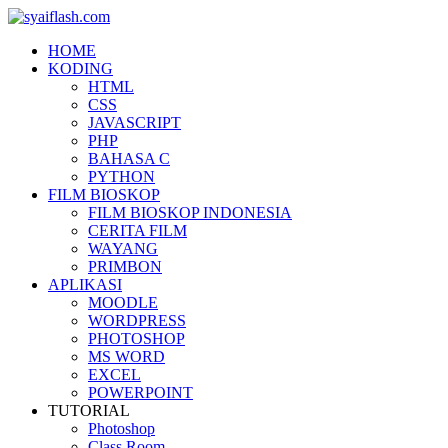
HOME
KODING
HTML
CSS
JAVASCRIPT
PHP
BAHASA C
PYTHON
FILM BIOSKOP
FILM BIOSKOP INDONESIA
CERITA FILM
WAYANG
PRIMBON
APLIKASI
MOODLE
WORDPRESS
PHOTOSHOP
MS WORD
EXCEL
POWERPOINT
TUTORIAL
Photoshop
Class Room