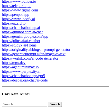
https://www.builder.io
https://teleporthq.io
https://www.figma.com
https://penpot.app
https://www.locofy.ai
https://uizard.io
https://chat.chatbotapp.ai
https://quillbot.com/ai-chat
https://gemini.google.com/app
https://julius.ai/ai-chatbot
https://studyx.ai/Home
https://originality.ai/blog/ai-prompt-generator
https://generateprompt.ai/en/image-to-text
https://workik.com/ai-code-generator
https://mgx.dev
https://agent.minimax.io
https://www.perplexity.ai
https://chat.chatbot.app/gpt5
https://deepai.org/chat/ai-code
Cari Kata Kunci
Search
for: