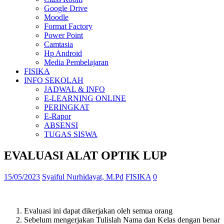
Google Drive
Moodle
Format Factory
Power Point
Camtasia
Hp Android
Media Pembelajaran
FISIKA
INFO SEKOLAH
JADWAL & INFO
E-LEARNING ONLINE
PERINGKAT
E-Rapor
ABSENSI
TUGAS SISWA
EVALUASI ALAT OPTIK LUP
15/05/2023
Syaiful Nurhidayat, M.Pd
FISIKA
0
Evaluasi ini dapat dikerjakan oleh semua orang
Sebelum mengerjakan Tulislah Nama dan Kelas dengan benar