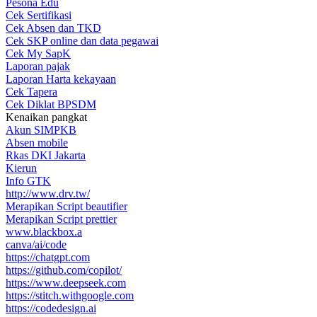
Pesona Edu
Cek Sertifikasi
Cek Absen dan TKD
Cek SKP online dan data pegawai
Cek My SapK
Laporan pajak
Laporan Harta kekayaan
Cek Tapera
Cek Diklat BPSDM
Kenaikan pangkat
Akun SIMPKB
Absen mobile
Rkas DKI Jakarta
Kierun
Info GTK
http://www.drv.tw/
Merapikan Script beautifier
Merapikan Script prettier
www.blackbox.a
canva/ai/code
https://chatgpt.com
https://github.com/copilot/
https://www.deepseek.com
https://stitch.withgoogle.com
https://codedesign.ai