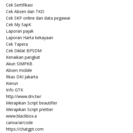
Cek Sertifikasi
Cek Absen dan TKD
Cek SKP online dan data pegawai
Cek My SapK
Laporan pajak
Laporan Harta kekayaan
Cek Tapera
Cek Diklat BPSDM
Kenaikan pangkat
Akun SIMPKB
Absen mobile
Rkas DKI Jakarta
Kierun
Info GTK
http://www.drv.tw/
Merapikan Script beautifier
Merapikan Script prettier
www.blackbox.a
canva/ai/code
https://chatgpt.com