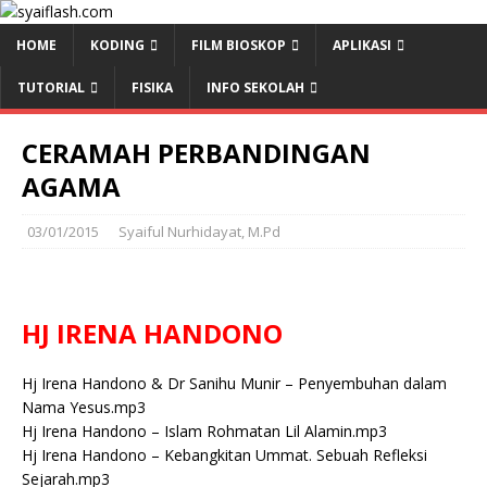
HOME
KODING
FILM BIOSKOP
APLIKASI
TUTORIAL
FISIKA
INFO SEKOLAH
CERAMAH PERBANDINGAN
AGAMA
03/01/2015
Syaiful Nurhidayat, M.Pd
HJ IRENA HANDONO
Hj Irena Handono & Dr Sanihu Munir – Penyembuhan dalam
Nama Yesus.mp3
Hj Irena Handono – Islam Rohmatan Lil Alamin.mp3
Hj Irena Handono – Kebangkitan Ummat. Sebuah Refleksi
Sejarah.mp3