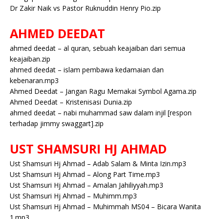
Dr Zakir Naik vs Pastor Ruknuddin Henry Pio.zip
AHMED DEEDAT
ahmed deedat – al quran, sebuah keajaiban dari semua
keajaiban.zip
ahmed deedat – islam pembawa kedamaian dan
kebenaran.mp3
Ahmed Deedat – Jangan Ragu Memakai Symbol Agama.zip
Ahmed Deedat – Kristenisasi Dunia.zip
ahmed deedat – nabi muhammad saw dalam injil [respon
terhadap jimmy swaggart].zip
UST SHAMSURI HJ AHMAD
Ust Shamsuri Hj Ahmad – Adab Salam & Minta Izin.mp3
Ust Shamsuri Hj Ahmad – Along Part Time.mp3
Ust Shamsuri Hj Ahmad – Amalan Jahiliyyah.mp3
Ust Shamsuri Hj Ahmad – Muhimm.mp3
Ust Shamsuri Hj Ahmad – Muhimmah MS04 – Bicara Wanita
1.mp3