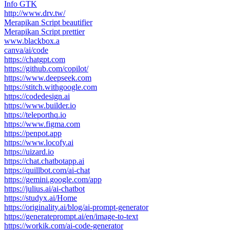
Info GTK
http://www.drv.tw/
Merapikan Script beautifier
Merapikan Script prettier
www.blackbox.a
canva/ai/code
https://chatgpt.com
https://github.com/copilot/
https://www.deepseek.com
https://stitch.withgoogle.com
https://codedesign.ai
https://www.builder.io
https://teleporthq.io
https://www.figma.com
https://penpot.app
https://www.locofy.ai
https://uizard.io
https://chat.chatbotapp.ai
https://quillbot.com/ai-chat
https://gemini.google.com/app
https://julius.ai/ai-chatbot
https://studyx.ai/Home
https://originality.ai/blog/ai-prompt-generator
https://generateprompt.ai/en/image-to-text
https://workik.com/ai-code-generator