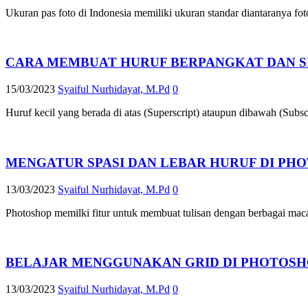
Ukuran pas foto di Indonesia memiliki ukuran standar diantaranya fo
CARA MEMBUAT HURUF BERPANGKAT DAN S
15/03/2023
Syaiful Nurhidayat, M.Pd
0
Huruf kecil yang berada di atas (Superscript) ataupun dibawah (Subsc
MENGATUR SPASI DAN LEBAR HURUF DI PH
13/03/2023
Syaiful Nurhidayat, M.Pd
0
Photoshop memilki fitur untuk membuat tulisan dengan berbagai mac
BELAJAR MENGGUNAKAN GRID DI PHOTOSH
13/03/2023
Syaiful Nurhidayat, M.Pd
0