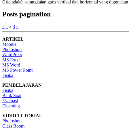
Grid adalah serangkaian garis vertikal dan horizontal yang digunaka
Posts pagination
«
1
2
3
»
ARTIKEL
Moodle
Photoshop
WordPress
MS Excel
MS Word
MS Power Point
Fisika
PEMBELAJARAN
Fisika
Bank Soal
Evaluasi
Elearning
VIDIO TUTORIAL
Photoshop
Class Room