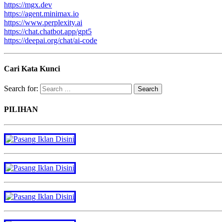
https://mgx.dev
https://agent.minimax.io
https://www.perplexity.ai
https://chat.chatbot.app/gpt5
https://deepai.org/chat/ai-code
Cari Kata Kunci
Search for:
PILIHAN