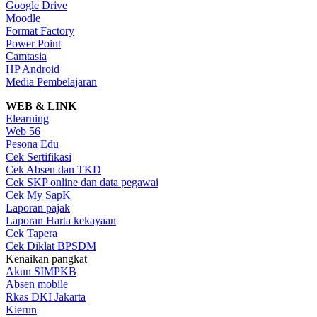
Google Drive
Moodle
Format Factory
Power Point
Camtasia
HP Android
Media Pembelajaran
WEB & LINK
Elearning
Web 56
Pesona Edu
Cek Sertifikasi
Cek Absen dan TKD
Cek SKP online dan data pegawai
Cek My SapK
Laporan pajak
Laporan Harta kekayaan
Cek Tapera
Cek Diklat BPSDM
Kenaikan pangkat
Akun SIMPKB
Absen mobile
Rkas DKI Jakarta
Kierun