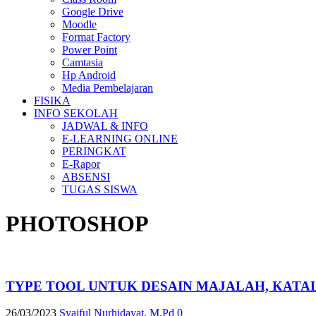
Google Drive
Moodle
Format Factory
Power Point
Camtasia
Hp Android
Media Pembelajaran
FISIKA
INFO SEKOLAH
JADWAL & INFO
E-LEARNING ONLINE
PERINGKAT
E-Rapor
ABSENSI
TUGAS SISWA
PHOTOSHOP
TYPE TOOL UNTUK DESAIN MAJALAH, KAT
26/03/2023
Syaiful Nurhidayat, M.Pd
0